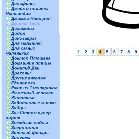
Дельфины
Джейк и пираты
Нетландии
Джимми Нейтрон
Джонни Тест
Дигимоны
Диддл
Динозавры
Для малышей
Для самых
1
2
3
4
5
6
7
8
9
маленьких
Доктор Плюшева
Домашние птицы
Дональд Дак
Драконы
Друзья ангелов
Единороги
Ежик из Смешариков
Железный человек
Животные
Заботливые мишки
Зайцы
Зак Шторм супер
пират
Звездные войны
Зверополис
Зеленый фонарь
Золушка