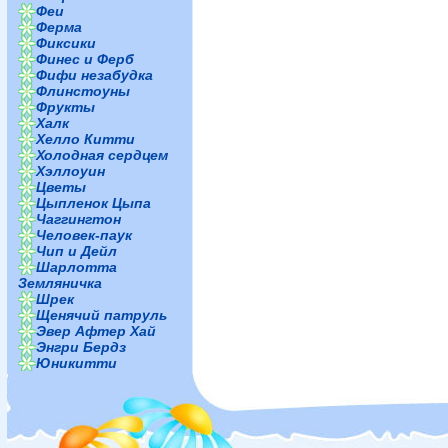
Феи
Ферма
Фиксики
Финес и Ферб
Фифи незабудка
Флинстоуны
Фрукты
Халк
Хелло Китти
Холодная сердцем
Хэллоуин
Цветы
Цыпленок Цыпа
Чаггингтон
Человек-паук
Чип и Дейл
Шарлотта
Земляничка
Шрек
Щенячий патруль
Эвер Афтер Хай
Энгри Бердз
Юникитти