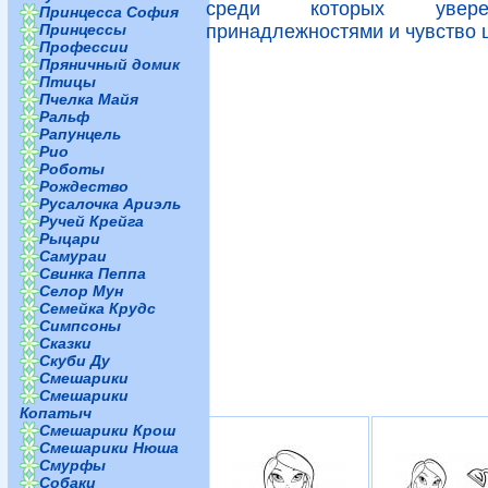
среди которых увере
Принцесса София
Принцессы
принадлежностями и чувство ц
Профессии
Пряничный домик
Птицы
Пчелка Майя
Ральф
Рапунцель
Рио
Роботы
Рождество
Русалочка Ариэль
Ручей Крейга
Рыцари
Самураи
Свинка Пеппа
Селор Мун
Семейка Крудс
Симпсоны
Сказки
Скуби Ду
Смешарики
Смешарики
Копатыч
Смешарики Крош
Смешарики Нюша
Смурфы
Собаки