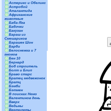
Астерикс и Обеликс
Астробой
Аталантида
Африканские
животные
Баба-Яга
Бабочки
Бакуган
Бараш из
Смешариков
Барашек Шон
Барби
Белоснежка и 7
гномов
Бен 10
Бернард
Боб строитель
Болт и Блип
Браво старс
Братец медвежонок
Братц
Бэмби
Бэтмен
В поисках Немо
Валентинов день
Вверх
Ведьмы
Вертолеты