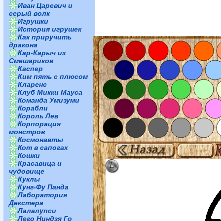
Иван Царевич и
серый волк
Игрушки
История игрушек
Как приручить
дракона
Кар-Карыч из
Смешариков
Каспер
Ким пять с плюсом
Кларенс
Клуб Микки Мауса
Команда Умизуми
Корабли
Король Лев
Корпорация
монстров
Космонавты
Кот в сапогах
Кошки
Красавица и
чудовище
Куклы
Кунг-Фу Панда
Лаборатория
Декстера
Лалалупси
Лего Ниндзя Го