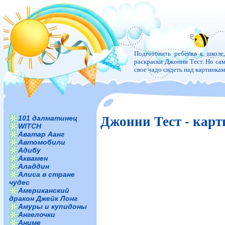
Подготовить ребенка к школе
раскраски Джонни Тест. Но само
свое чадо сидеть над картинка
101 далматинец
Джонни Тест - кар
WITCH
Аватар Аанг
Автомобили
Адибу
Аквамен
Аладдин
Алиса в стране
чудес
Американский
дракон Джейк Лонг
Амуры и купидоны
Ангелочки
Аниме