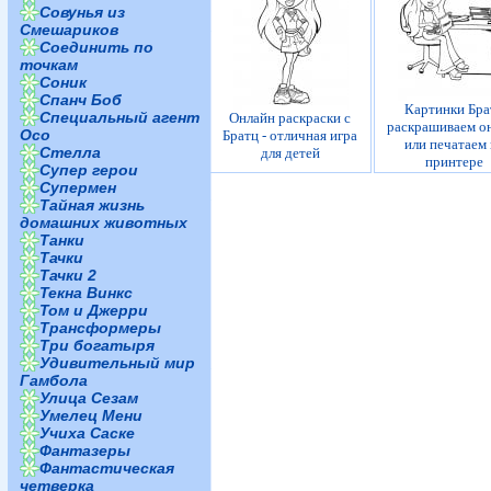
Совунья из
Смешариков
Соединить по
точкам
Соник
Спанч Боб
Картинки Бра
Специальный агент
Онлайн раскраски с
раскрашиваем о
Осо
Братц - отличная игра
или печатаем
Стелла
для детей
принтере
Супер герои
Супермен
Тайная жизнь
домашних животных
Танки
Тачки
Тачки 2
Текна Винкс
Том и Джерри
Трансформеры
Три богатыря
Удивительный мир
Гамбола
Улица Сезам
Умелец Мени
Учиха Саске
Фантазеры
Фантастическая
четверка