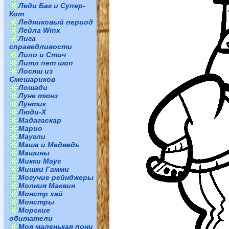
Леди Баг и Супер-
Кот
Ледниковый период
Лейла Winx
Лига
справедливости
Лило и Стич
Литл пет шоп
Лосяш из
Смешариков
Лошади
Луне тюнз
Лунтик
Люди-Х
Мадагаскар
Марио
Маугли
Маша и Медведь
Машины
Микки Маус
Мишки Гамми
Могучие рейнджеры
Молния Маквин
Монстр хай
Монстры
Морские
обитатели
Моя маленькая пони