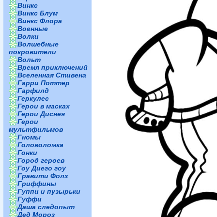
Винкс
Винкс Блум
Винкс Флора
Военные
Волки
Волшебные
покровители
Вольт
Время приключений
Вселенная Стивена
Гарри Поттер
Гарфилд
Геркулес
Герои в масках
Герои Диснея
Герои
мультфильмов
Гномы
Головоломка
Гонки
Город героев
Гоу Диего гоу
Гравити Фолз
Гриффины
Гуппи и пузырьки
Гуффи
Даша следопыт
Дед Мороз