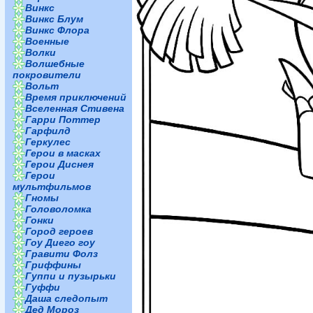
Винкс
Винкс Блум
Винкс Флора
Военные
Волки
Волшебные
покровители
Вольт
Время приключений
Вселенная Стивена
Гарри Поттер
Гарфилд
Геркулес
Герои в масках
Герои Диснея
Герои
мультфильмов
Гномы
Головоломка
Гонки
Город героев
Гоу Диего гоу
Гравити Фолз
Гриффины
Гуппи и пузырьки
Гуффи
Даша следопыт
Дед Мороз