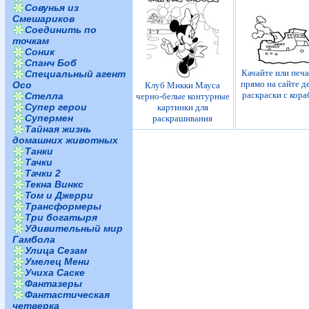
Совунья из
Смешариков
Соединить по
точкам
Соник
Спанч Боб
Качайте или печ
Специальный агент
прямо на сайте д
Осо
Клуб Микки Мауса
раскраски с кор
Стелла
черно-белые контурные
Супер герои
картинки для
Супермен
раскрашивания
Тайная жизнь
домашних животных
Танки
Тачки
Тачки 2
Текна Винкс
Том и Джерри
Трансформеры
Три богатыря
Удивительный мир
Гамбола
Улица Сезам
Умелец Мени
Учиха Саске
Фантазеры
Фантастическая
четверка