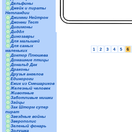
Дельфины
Джейк и пираты
Нетландии
Джимми Нейтрон
Джонни Тест
Дигимоны
Диддл
Динозавры
Для малышей
Для самых
1
2
3
4
5
6
маленьких
Доктор Плюшева
Домашние птицы
Дональд Дак
Драконы
Друзья ангелов
Единороги
Ежик из Смешариков
Железный человек
Животные
Заботливые мишки
Зайцы
Зак Шторм супер
пират
Звездные войны
Зверополис
Зеленый фонарь
Золушка