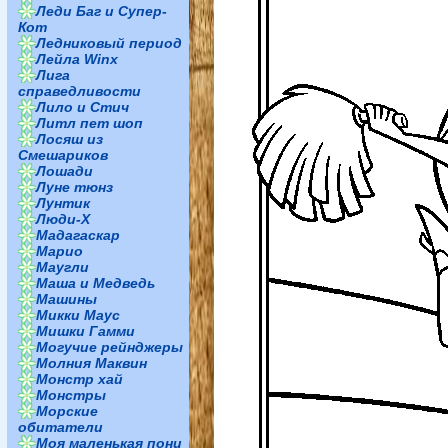
Леди Баг и Супер-
Кот
Ледниковый период
Лейла Winx
Лига
справедливости
Лило и Стич
Литл пет шоп
Лосяш из
Смешариков
Лошади
Луне тюнз
Лунтик
Люди-Х
Мадагаскар
Марио
Маугли
Маша и Медведь
Машины
Микки Маус
Мишки Гамми
Могучие рейнджеры
Молния Маквин
Монстр хай
Монстры
Морские
обитатели
Моя маленькая пони