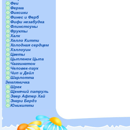
Феи
Ферма
Фиксики
Финес и Ферб
Фифи незабудка
Флинстоуны
Фрукты
Халк
Хелло Китти
Холодная сердцем
Хэллоуин
Цветы
Цыпленок Цыпа
Чаггингтон
Человек-паук
Чип и Дейл
Шарлотта
Земляничка
Шрек
Щенячий патруль
Эвер Афтер Хай
Энгри Бердз
Юникитти