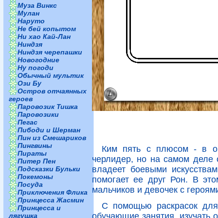
Муза Винкс
Мулан
Наруто
Не бей копытом
Ни хао Кай-Лан
Ниндзя
Ниндзя черепашки
Новогодние
Ну погоди
Обычный мультик
Ози Бу
Остров отчаянных
героев
Паровозик Тишка
Паровозики
Пегас
Пибоди и Шерман
Пин из Смешариков
Пингвины
Ким пять с плюсом - в о
Пираты
черлидер, но на самом деле 
Питер Пен
владеет боевыми искусствам
Подсказки Бульки
Покемоны
помогает ее друг Рон. В эт
Посуда
мальчиков и девочек с героям
Приключения Флика
Принцесса Жасмин
С помощью раскрасок для
Принцесса и
обучающие занятия, изучать о
лягушка