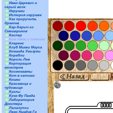
Иван Царевич и
серый волк
Игрушки
История игрушек
Как приручить
дракона
Кар-Карыч из
Смешариков
Каспер
Ким пять с плюсом
Кларенс
Клуб Микки Мауса
Команда Умизуми
Корабли
Король Лев
Корпорация
монстров
Космонавты
Кот в сапогах
Кошки
Красавица и
чудовище
Куклы
Кунг-Фу Панда
Лаборатория
Декстера
Лалалупси
Лего Ниндзя Го