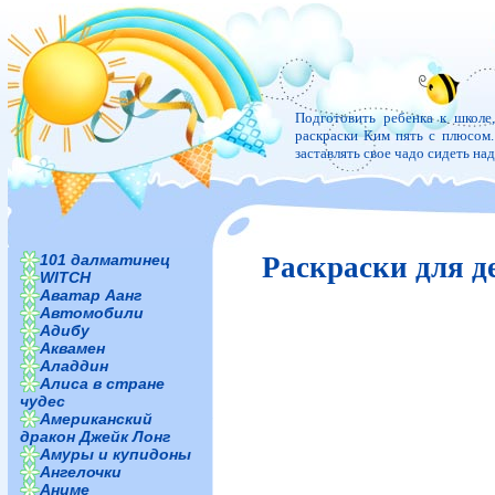
Подготовить ребенка к школе
раскраски Ким пять с плюсом. 
заставлять свое чадо сидеть н
101 далматинец
Раскраски для д
WITCH
Аватар Аанг
Автомобили
Адибу
Аквамен
Аладдин
Алиса в стране
чудес
Американский
дракон Джейк Лонг
Амуры и купидоны
Ангелочки
Аниме