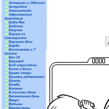
Астерикс и Обеликс
Астробой
Аталантида
Африканские
животные
Баба-Яга
Бабочки
Бакуган
Бараш из
Смешариков
Барашек Шон
Барби
Белоснежка и 7
гномов
Бен 10
Бернард
Боб строитель
Болт и Блип
Браво старс
Братец медвежонок
Братц
Бэмби
Бэтмен
В поисках Немо
Валентинов день
Вверх
Ведьмы
Вертолеты