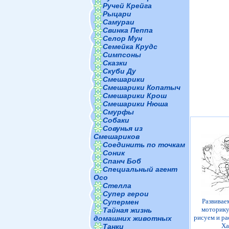
Ручей Крейга
Рыцари
Самураи
Свинка Пеппа
Селор Мун
Семейка Крудс
Симпсоны
Сказки
Скуби Ду
Смешарики
Смешарики Копатыч
Смешарики Крош
Смешарики Нюша
Смурфы
Собаки
Совунья из
Смешариков
Соединить по точкам
Соник
Спанч Боб
Специальный агент
Осо
Стелла
Супер герои
Развивае
Супермен
моторику
Тайная жизнь
рисуем и р
домашних животных
Ха
Танки