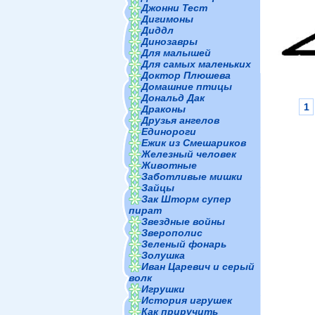
Джонни Тест
Дигимоны
Диддл
Динозавры
Для малышей
Для самых маленьких
Доктор Плюшева
Домашние птицы
Дональд Дак
1
Драконы
Друзья ангелов
Единороги
Ежик из Смешариков
Железный человек
Животные
Заботливые мишки
Зайцы
Зак Шторм супер
пират
Звездные войны
Зверополис
Зеленый фонарь
Золушка
Иван Царевич и серый
волк
Игрушки
История игрушек
Как приручить