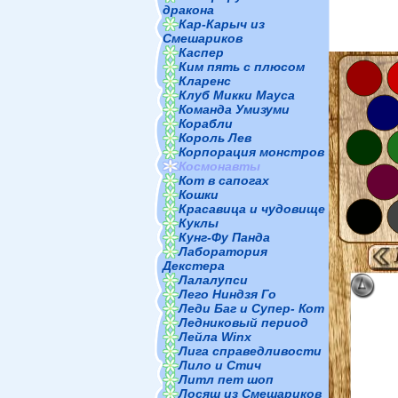
дракона
Кар-Карыч из
Смешариков
Каспер
Ким пять с плюсом
Кларенс
Клуб Микки Мауса
Команда Умизуми
Корабли
Король Лев
Корпорация монстров
Космонавты
Кот в сапогах
Кошки
Красавица и чудовище
Куклы
Кунг-Фу Панда
Лаборатория
Декстера
Лалалупси
Лего Ниндзя Го
Леди Баг и Супер- Кот
Ледниковый период
Лейла Winx
Лига справедливости
Лило и Стич
Литл пет шоп
Лосяш из Смешариков