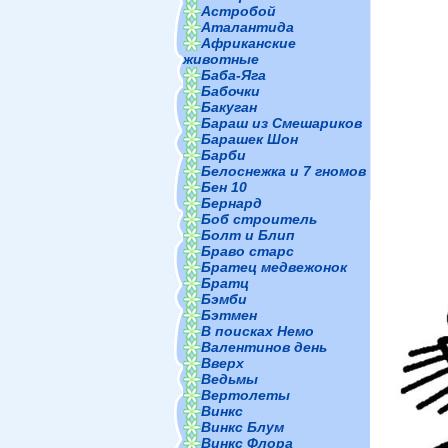
Астробой
Аталантида
Африканские
животные
Баба-Яга
Бабочки
Бакуган
Бараш из Смешариков
Барашек Шон
Барби
Белоснежка и 7 гномов
Бен 10
Бернард
Боб строитель
Болт и Блип
Браво старс
Братец медвежонок
Братц
Бэмби
Бэтмен
В поисках Немо
Валентинов день
Вверх
Ведьмы
Вертолеты
Винкс
Винкс Блум
Винкс Флора