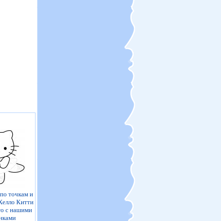
по точкам и
Хелло Китти
то с нашими
нками