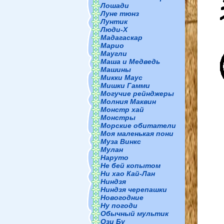
Лошади
Луне тюнз
Лунтик
Люди-Х
Мадагаскар
Марио
Маугли
Маша и Медведь
Машины
Микки Маус
Мишки Гамми
Могучие рейнджеры
Молния Маквин
Монстр хай
Монстры
Морские обитатели
Моя маленькая пони
Муза Винкс
Мулан
Наруто
Не бей копытом
Ни хао Кай-Лан
Ниндзя
Ниндзя черепашки
Новогодние
Ну погоди
Обычный мультик
Ози Бу