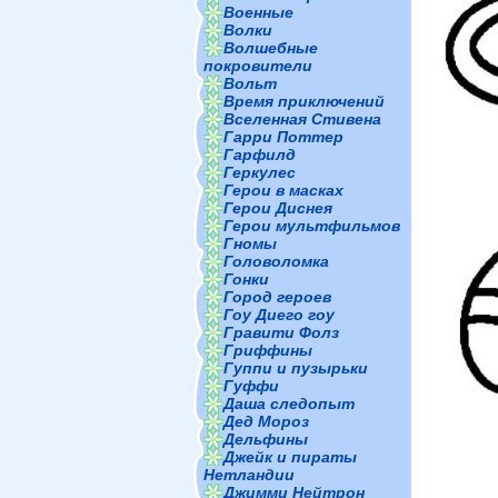
Военные
Волки
Волшебные
покровители
Вольт
Время приключений
Вселенная Стивена
Гарри Поттер
Гарфилд
Геркулес
Герои в масках
Герои Диснея
Герои мультфильмов
Гномы
Головоломка
Гонки
Город героев
Гоу Диего гоу
Гравити Фолз
Гриффины
Гуппи и пузырьки
Гуффи
Даша следопыт
Дед Мороз
Дельфины
Джейк и пираты
Нетландии
Джимми Нейтрон