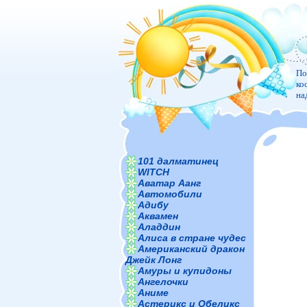
По
ко
на
101 далматинец
WITCH
Аватар Аанг
Автомобили
Адибу
Аквамен
Аладдин
Алиса в стране чудес
Американский дракон
Джейк Лонг
Амуры и купидоны
Ангелочки
Аниме
Астерикс и Обеликс