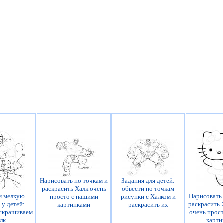
Нарисовать по точкам и
Задания для детей:
раскрасить Халк очень
обвести по точкам
м мелкую
Нарисовать 
просто с нашими
рисунки с Халком и
 у детей:
раскрасить 
картинками
раскрасить их
аскрашиваем
очень прос
лк
карти