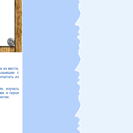
а их месте,
альчишки с
печатать из
я, изучать
жи и герои
нятие.