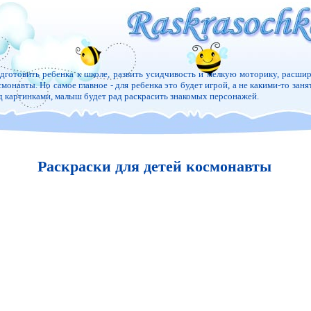
дготовить ребенка к школе, развить усидчивость и мелкую моторику, расшир
смонавты. Но самое главное - для ребенка это будет игрой, а не какими-то заня
д картинками, малыш будет рад раскрасить знакомых персонажей.
Раскраски для детей космонавты