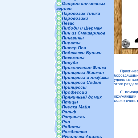
Остров отчаянных
героев
Паровозик Тишка
Паровозики
Пегас
Пибоди и Шерман
Пин из Смешариков
Пингвины
Пираты
Питер Пен
Подсказки Бульки
Покемоны
Посуда
Приключения Флика
Практичес
Принцесса Жасмин
бороздящими
Принцесса и лягушка
удовольствие
Принцесса София
этого раздела
Принцессы
Профессии
С помощь
окружающий 
Пряничный домик
сказок очень 
Птицы
Пчелка Майя
Ральф
Рапунцель
Рио
Роботы
Рождество
Русалочка Ариэль