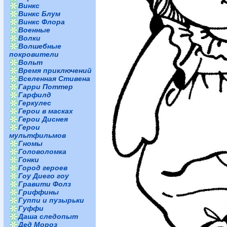
Винкс
Винкс Блум
Винкс Флора
Военные
Волки
Волшебные
покровители
Вольт
Время приключений
Вселенная Стивена
Гарри Поттер
Гарфилд
Геркулес
Герои в масках
Герои Диснея
Герои
мультфильмов
Гномы
Головоломка
Гонки
Город героев
Гоу Диего гоу
Гравити Фолз
Гриффины
Гуппи и пузырьки
Гуффи
Даша следопыт
Дед Мороз