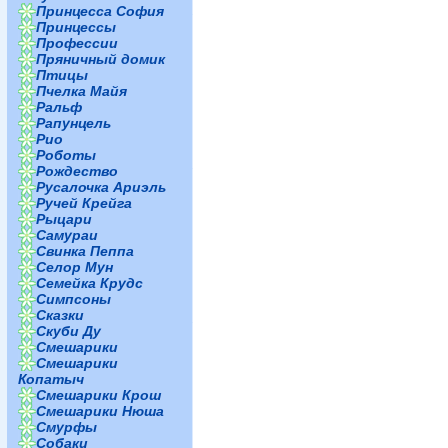
Принцесса София
Принцессы
Профессии
Пряничный домик
Птицы
Пчелка Майя
Ральф
Рапунцель
Рио
Роботы
Рождество
Русалочка Ариэль
Ручей Крейга
Рыцари
Самураи
Свинка Пеппа
Селор Мун
Семейка Крудс
Симпсоны
Сказки
Скуби Ду
Смешарики
Смешарики
Копатыч
Смешарики Крош
Смешарики Нюша
Смурфы
Собаки