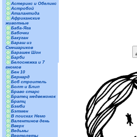
Астерикс и Обеликс
Астробой
Аталантида
Африканские
животные
Баба-Яга
Бабочки
Бакуган
Бараш из
Смешариков
Барашек Шон
Барби
Белоснежка и 7
гномов
Бен 10
Бернард
Боб строитель
Болт и Блип
Браво старс
Братец медвежонок
Братц
Бэмби
Бэтмен
В поисках Немо
Валентинов день
Вверх
Ведьмы
Вертолеты