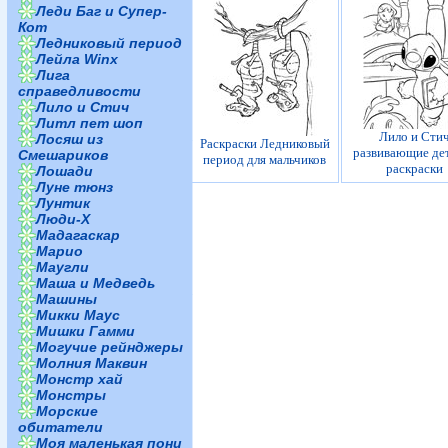
Леди Баг и Супер-
Кот
Ледниковый период
Лейла Winx
Лига
справедливости
Лило и Стич
Литл пет шоп
Лило и Сти
Лосяш из
Раскраски Ледниковый
развивающие де
Смешариков
период для мальчиков
раскраски
Лошади
Луне тюнз
Лунтик
Люди-Х
Мадагаскар
Марио
Маугли
Маша и Медведь
Машины
Микки Маус
Мишки Гамми
Могучие рейнджеры
Молния Маквин
Монстр хай
Монстры
Морские
обитатели
Моя маленькая пони