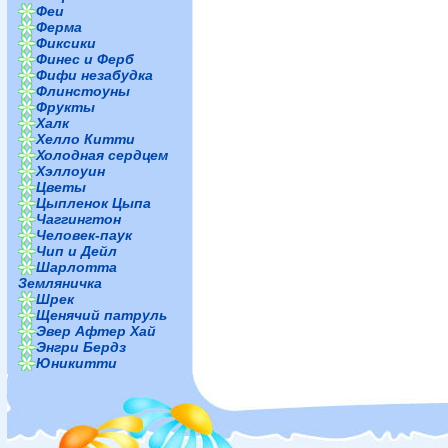
Феи
Ферма
Фиксики
Финес и Ферб
Фифи незабудка
Флинстоуны
Фрукты
Халк
Хелло Китти
Холодная сердцем
Хэллоуин
Цветы
Цыпленок Цыпа
Чаггингтон
Человек-паук
Чип и Дейл
Шарлотта
Земляничка
Шрек
Щенячий патруль
Эвер Афтер Хай
Энгри Бердз
Юникитти