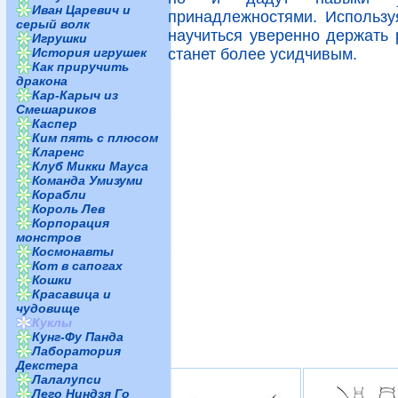
Иван Царевич и
принадлежностями. Использу
серый волк
научиться уверенно держать р
Игрушки
История игрушек
станет более усидчивым.
Как приручить
дракона
Кар-Карыч из
Смешариков
Каспер
Ким пять с плюсом
Кларенс
Клуб Микки Мауса
Команда Умизуми
Корабли
Король Лев
Корпорация
монстров
Космонавты
Кот в сапогах
Кошки
Красавица и
чудовище
Куклы
Кунг-Фу Панда
Лаборатория
Декстера
Лалалупси
Лего Ниндзя Го