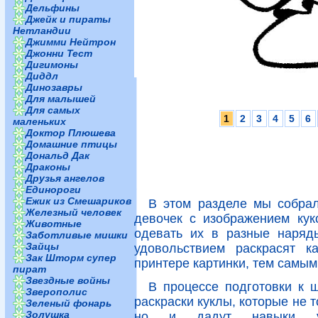
Дельфины
Джейк и пираты
Нетландии
Джимми Нейтрон
Джонни Тест
Дигимоны
Диддл
Динозавры
Для малышей
Для самых
1
2
3
4
5
6
маленьких
Доктор Плюшева
Домашние птицы
Дональд Дак
Драконы
Друзья ангелов
Единороги
Ежик из Смешариков
В этом разделе мы собрал
Железный человек
девочек с изображением кук
Животные
одевать их в разные наряды
Заботливые мишки
Зайцы
удовольствием раскрасят к
Зак Шторм супер
принтере картинки, тем самым
пират
Звездные войны
В процессе подготовки к 
Зверополис
раскраски куклы, которые не т
Зеленый фонарь
Золушка
но и дадут навыки ув