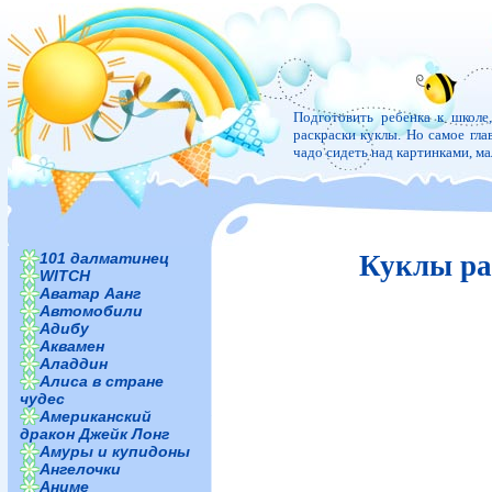
Подготовить ребенка к школе
раскраски куклы. Но самое глав
чадо сидеть над картинками, м
101 далматинец
Куклы ра
WITCH
Аватар Аанг
Автомобили
Адибу
Аквамен
Аладдин
Алиса в стране
чудес
Американский
дракон Джейк Лонг
Амуры и купидоны
Ангелочки
Аниме