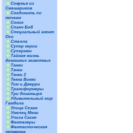
Совунья из
Смешариков
Соединить по
точкам
Соник
Спанч Боб
Специальный агент
Осо
Стелла
Супер герои
Супермен
Тайная жизнь
домашних животных
Танки
Тачки
Тачки 2
Текна Винкс
Том и Джерри
Трансформеры
Три богатыря
Удивительный мир
Гамбола
Улица Сезам
Умелец Мени
Учиха Саске
Фантазеры
Фантастическая
четверка