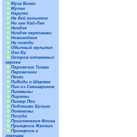
Муза Винкс
Мулан
Наруто
Не бей копытом
Ни хао Кай-Лан
Ниндзя
Ниндзя черепашки
Новогодние
Ну погоди
Обычный мультик
Ози Бу
Остров отчаянных
героев
Паровозик Тишка
Паровозики
Пегас
Пибоди и Шерман
Пин из Смешариков
Пингвины
Пираты
Питер Пен
Подсказки Бульки
Покемоны
Посуда
Приключения Флика
Принцесса Жасмин
Принцесса и
лягушка