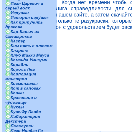
Когда нет времени чтобы с
Иван Царевич и
серый волк
Лига справедливости для с
Игрушки
нашем сайте, а затем скачайт
История игрушек
только те разукраски, которы
Как приручить
он с удовольствием будет рас
дракона
Кар-Карыч из
Смешариков
Каспер
Ким пять с плюсом
Кларенс
Клуб Микки Мауса
Команда Умизуми
Корабли
Король Лев
Корпорация
монстров
Космонавты
Кот в сапогах
Кошки
Красавица и
чудовище
Куклы
Кунг-Фу Панда
Лаборатория
Декстера
Лалалупси
Лего Ниндзя Го