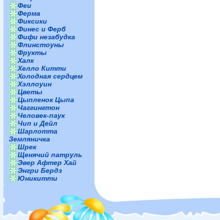
Феи
Ферма
Фиксики
Финес и Ферб
Фифи незабудка
Флинстоуны
Фрукты
Халк
Хелло Китти
Холодная сердцем
Хэллоуин
Цветы
Цыпленок Цыпа
Чаггингтон
Человек-паук
Чип и Дейл
Шарлотта
Земляничка
Шрек
Щенячий патруль
Эвер Афтер Хай
Энгри Бердз
Юникитти