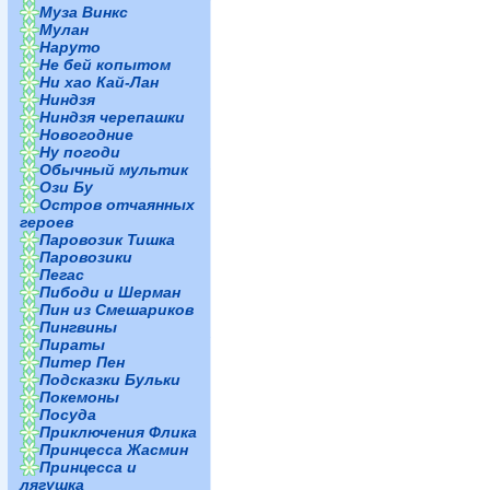
Муза Винкс
Мулан
Наруто
Не бей копытом
Ни хао Кай-Лан
Ниндзя
Ниндзя черепашки
Новогодние
Ну погоди
Обычный мультик
Ози Бу
Остров отчаянных
героев
Паровозик Тишка
Паровозики
Пегас
Пибоди и Шерман
Пин из Смешариков
Пингвины
Пираты
Питер Пен
Подсказки Бульки
Покемоны
Посуда
Приключения Флика
Принцесса Жасмин
Принцесса и
лягушка