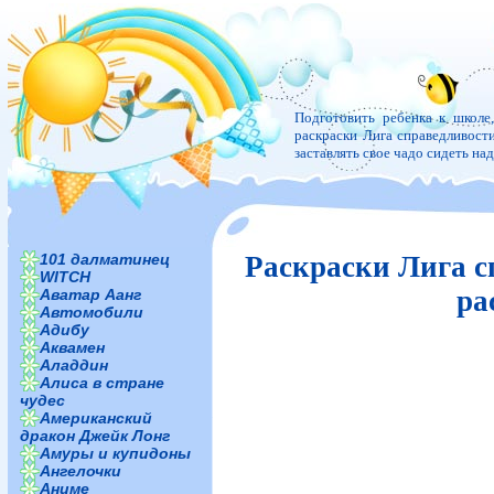
Подготовить ребенка к школе
раскраски Лига справедливости
заставлять свое чадо сидеть н
101 далматинец
Раскраски Лига с
WITCH
ра
Аватар Аанг
Автомобили
Адибу
Аквамен
Аладдин
Алиса в стране
чудес
Американский
дракон Джейк Лонг
Амуры и купидоны
Ангелочки
Аниме