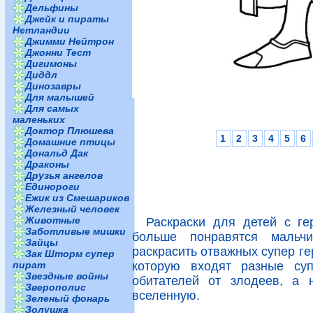
Дельфины
Джейк и пираты
Нетландии
Джимми Нейтрон
Джонни Тест
Дигимоны
Диддл
Динозавры
Для малышей
Для самых
маленьких
Доктор Плюшева
1
2
3
4
5
6
Домашние птицы
Дональд Дак
Драконы
Друзья ангелов
Единороги
Ежик из Смешариков
Железный человек
Животные
Раскраски для детей с ге
Заботливые мишки
больше понравятся мальч
Зайцы
раскрасить отважных супер ге
Зак Шторм супер
пират
которую входят разные с
Звездные войны
обитателей от злодеев, а 
Зверополис
вселенную.
Зеленый фонарь
Золушка