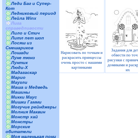
Леди Баг и Супер-
Кот
Ледниковый период
Лейла Winx
Лига
справедливости
Лило и Стич
Литл пет шоп
Лосяш из
Смешариков
Задания для де
Лошади
Нарисовать по точкам и
обвести по то
Луне тюнз
раскрасить принцессы
рисунки с пряни
Лунтик
очень просто с нашими
домиками и раск
Люди-Х
картинками
их
Мадагаскар
Марио
Маугли
Маша и Медведь
Машины
Микки Маус
Мишки Гамми
Могучие рейнджеры
Молния Маквин
Монстр хай
Монстры
Морские
обитатели
Моя маленькая пони