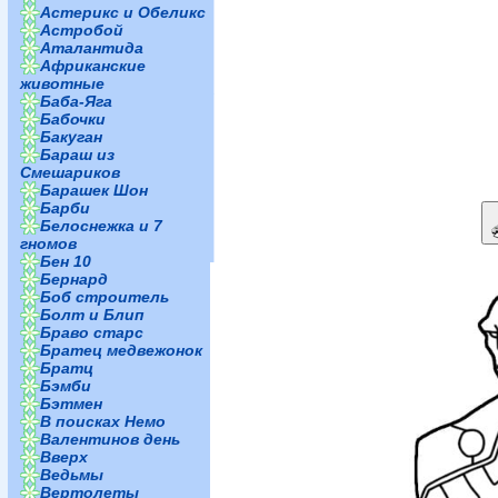
Астерикс и Обеликс
Астробой
Аталантида
Африканские
животные
Баба-Яга
Бабочки
Бакуган
Бараш из
Смешариков
Барашек Шон
Барби
Белоснежка и 7
гномов
Бен 10
Бернард
Боб строитель
Болт и Блип
Браво старс
Братец медвежонок
Братц
Бэмби
Бэтмен
В поисках Немо
Валентинов день
Вверх
Ведьмы
Вертолеты