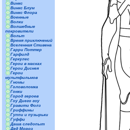
Винкс
Винкс Блум
Винкс Флора
Военные
Волки
Волшебные
покровители
Вольт
Время приключений
Вселенная Стивена
Гарри Поттер
Гарфилд
Геркулес
Герои в масках
Герои Диснея
Герои
мультфильмов
Гномы
Головоломка
Гонки
Город героев
Гоу Диего гоу
Гравити Фолз
Гриффины
Гуппи и пузырьки
Гуффи
Даша следопыт
Дед Мороз