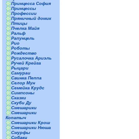
Принцесса София
Принцессы
Профессии
Пряничный домик
Птицы
Пчелка Майя
Ральф
Рапунцель
Рио
Роботы
Рождество
Русалочка Ариэль
Ручей Крейга
Рыцари
Самураи
Свинка Пеппа
Селор Мун
Семейка Крудс
Симпсоны
Сказки
Скуби Ду
Смешарики
Смешарики
Копатыч
Смешарики Крош
Смешарики Нюша
Смурфы
Собаки