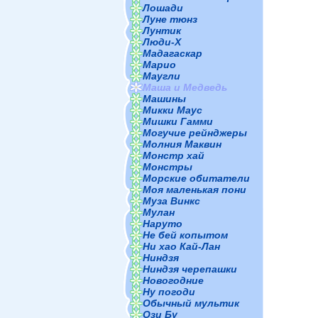
Лошади
Луне тюнз
Лунтик
Люди-Х
Мадагаскар
Марио
Маугли
Маша и Медведь
Машины
Микки Маус
Мишки Гамми
Могучие рейнджеры
Молния Маквин
Монстр хай
Монстры
Морские обитатели
Моя маленькая пони
Муза Винкс
Мулан
Наруто
Не бей копытом
Ни хао Кай-Лан
Ниндзя
Ниндзя черепашки
Новогодние
Ну погоди
Обычный мультик
Ози Бу