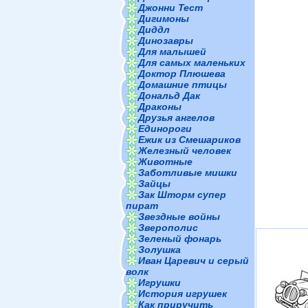
Джонни Тест
Дигимоны
Диддл
Динозавры
Для малышей
Для самых маленьких
Доктор Плюшева
Домашние птицы
Дональд Дак
Драконы
Друзья ангелов
Единороги
Ежик из Смешариков
Железный человек
Животные
Заботливые мишки
Зайцы
Зак Шторм супер
пират
Звездные войны
Зверополис
Зеленый фонарь
Золушка
Иван Царевич и серый
волк
Игрушки
История игрушек
Как приручить