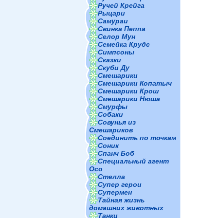
Ручей Крейга
Рыцари
Самураи
Свинка Пеппа
Селор Мун
Семейка Крудс
Симпсоны
Сказки
Скуби Ду
Смешарики
Смешарики Копатыч
Смешарики Крош
Смешарики Нюша
Смурфы
Собаки
Совунья из
Смешариков
Соединить по точкам
Соник
Спанч Боб
Специальный агент
Осо
Стелла
Супер герои
Супермен
Тайная жизнь
домашних животных
Танки