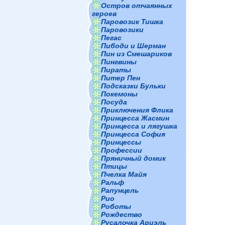
Остров отчаянных
героев
Паровозик Тишка
Паровозики
Пегас
Пибоди и Шерман
Пин из Смешариков
Пингвины
Пираты
Питер Пен
Подсказки Бульки
Покемоны
Посуда
Приключения Флика
Принцесса Жасмин
Принцесса и лягушка
Принцесса София
Принцессы
Профессии
Пряничный домик
Птицы
Пчелка Майя
Ральф
Рапунцель
Рио
Роботы
Рождество
Русалочка Ариэль