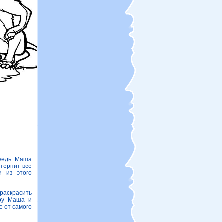
ведь. Маша
терпит все
и из этого
 раскрасить
еру Маша и
е от самого