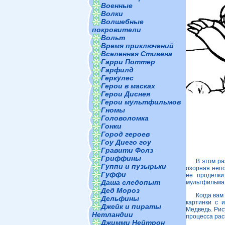
Военные
Волки
Волшебные
покровители
Вольт
Время приключений
Вселенная Стивена
Гарри Поттер
Гарфилд
Геркулес
Герои в масках
Герои Диснея
Герои мультфильмов
Гномы
Головоломка
Гонки
Город героев
Гоу Диего гоу
Гравити Фолз
Гриффины
В этом р
Гуппи и пузырьки
озорная непо
Гуффи
ее проделки
Даша следопыт
мультфильма
Дед Мороз
Когда вам
Дельфины
картинки с 
Джейк и пираты
Медведь. Рис
Нетландии
процесса рас
Джимми Нейтрон