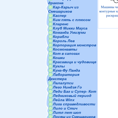
дракона
Машины че
Кар-Карыч из
контурные к
Смешариков
раскра
Каспер
Ким пять с плюсом
Кларенс
Клуб Микки Мауса
Команда Умизуми
Корабли
Король Лев
Корпорация монстров
Космонавты
Кот в сапогах
Кошки
Красавица и чудовище
Куклы
Кунг-Фу Панда
Лаборатория
Декстера
Лалалупси
Лего Ниндзя Го
Леди Баг и Супер- Кот
Ледниковый период
Лейла Winx
Лига справедливости
Лило и Стич
Литл пет шоп
Лосяш из Смешариков