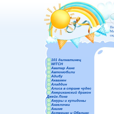
По
Ма
си
101 далматинец
WITCH
Аватар Аанг
Автомобили
Адибу
Аквамен
Аладдин
Алиса в стране чудес
Американский дракон
Джейк Лонг
Амуры и купидоны
Ангелочки
Аниме
Астерикс и Обеликс