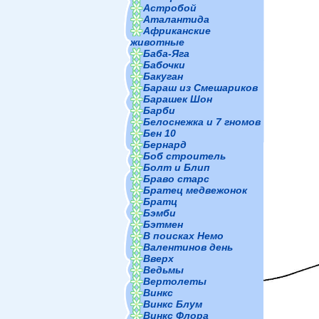
Астробой
Аталантида
Африканские
животные
Баба-Яга
Бабочки
Бакуган
Бараш из Смешариков
Барашек Шон
Барби
Белоснежка и 7 гномов
Бен 10
Бернард
Боб строитель
Болт и Блип
Браво старс
Братец медвежонок
Братц
Бэмби
Бэтмен
В поисках Немо
Валентинов день
Вверх
Ведьмы
Вертолеты
Винкс
Винкс Блум
Винкс Флора