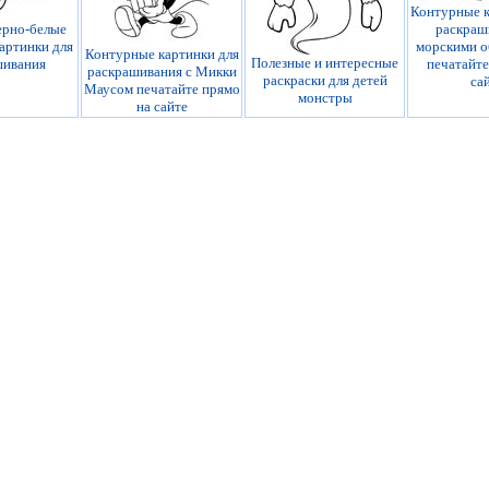
Контурные к
рно-белые
раскраш
артинки для
морскими о
Контурные картинки для
Полезные и интересные
шивания
печатайте
раскрашивания с Микки
раскраски для детей
са
Маусом печатайте прямо
монстры
на сайте