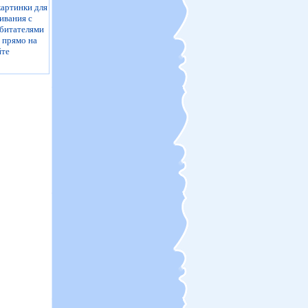
артинки для
ивания с
битателями
 прямо на
йте