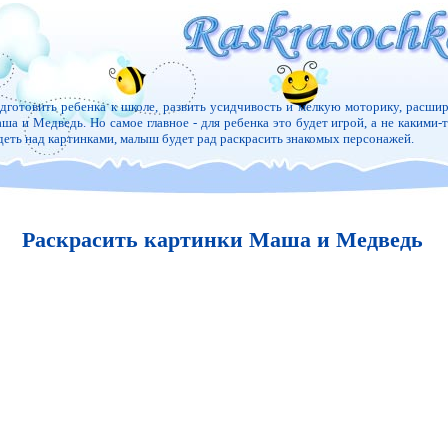
дготовить ребенка к школе, развить усидчивость и мелкую моторику, расшир
ша и Медведь. Но самое главное - для ребенка это будет игрой, а не какими-т
деть над картинками, малыш будет рад раскрасить знакомых персонажей.
Раскрасить картинки Маша и Медведь