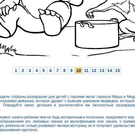
1
2
3
4
5
6
7
8
9
10
11
12
13
14
15
азделе собраны разукрашки для детей с героями мульт сериала Маша и Мед
седливая девчушка, которая дружит с бывшим цирковым медведем, который 
. Порадуйте своих детишек и распечатайте им бесплатные разукрашк
.
 нужно занять ребенка чем ни будь интересным и полезным, предложите ему
изображением его любимых героев из мультфильмов или сказок, к прим
уя, ребенок не только развивает мелкую моторику, но и получает удовольстви
крашивания картинок.