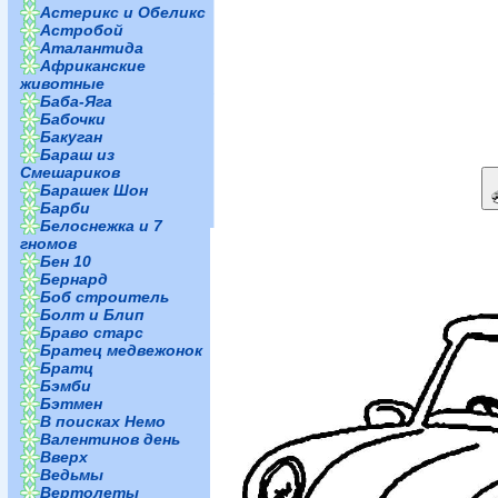
Астерикс и Обеликс
Астробой
Аталантида
Африканские
животные
Баба-Яга
Бабочки
Бакуган
Бараш из
Смешариков
Барашек Шон
Барби
Белоснежка и 7
гномов
Бен 10
Бернард
Боб строитель
Болт и Блип
Браво старс
Братец медвежонок
Братц
Бэмби
Бэтмен
В поисках Немо
Валентинов день
Вверх
Ведьмы
Вертолеты