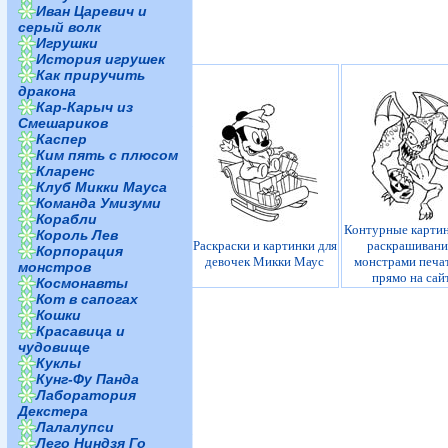
Иван Царевич и
серый волк
Игрушки
История игрушек
Как приручить
дракона
Кар-Карыч из
Смешариков
Каспер
Ким пять с плюсом
Кларенс
Клуб Микки Мауса
Команда Умизуми
Корабли
Контурные картин
Король Лев
Раскраски и картинки для
раскрашивани
Корпорация
девочек Микки Маус
монстрами печа
монстров
прямо на сай
Космонавты
Кот в сапогах
Кошки
Красавица и
чудовище
Куклы
Кунг-Фу Панда
Лаборатория
Декстера
Лалалупси
Лего Ниндзя Го