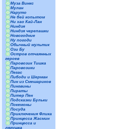
Муза Винкс
Мулан
Наруто
Не бей копытом
Ни хао Кай-Лан
Ниндзя
Ниндзя черепашки
Новогодние
Ну погоди
Обычный мультик
Ози Бу
Остров отчаянных
героев
Паровозик Тишка
Паровозики
Пегас
Пибоди и Шерман
Пин из Смешариков
Пингвины
Пираты
Питер Пен
Подсказки Бульки
Покемоны
Посуда
Приключения Флика
Принцесса Жасмин
Принцесса и
лягушка