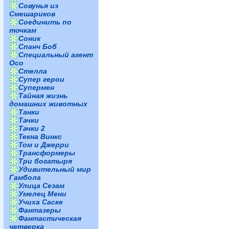
Совунья из
Смешариков
Соединить по
точкам
Соник
Спанч Боб
Специальный агент
Осо
Стелла
Супер герои
Супермен
Тайная жизнь
домашних животных
Танки
Тачки
Тачки 2
Текна Винкс
Том и Джерри
Трансформеры
Три богатыря
Удивительный мир
Гамбола
Улица Сезам
Умелец Мени
Учиха Саске
Фантазеры
Фантастическая
четверка