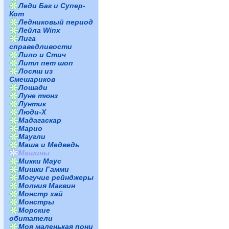
Леди Баг и Супер-
Кот
Ледниковый период
Лейла Winx
Лига
справедливости
Лило и Стич
Литл пет шоп
Лосяш из
Смешариков
Лошади
Луне тюнз
Лунтик
Люди-Х
Мадагаскар
Марио
Маугли
Маша и Медведь
Машины
Микки Маус
Мишки Гамми
Могучие рейнджеры
Молния Маквин
Монстр хай
Монстры
Морские
обитатели
Моя маленькая пони