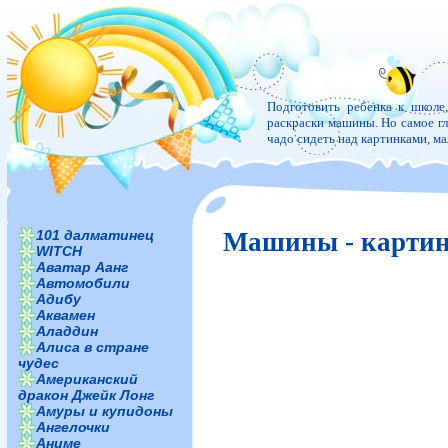
Подготовить ребенка к школе
раскраски машины. Но самое гла
чадо сидеть над картинками, м
101 далматинец
Машины - картин
WITCH
Аватар Аанг
Автомобили
Адибу
Аквамен
Аладдин
Алиса в стране
чудес
Американский
дракон Джейк Лонг
Амуры и купидоны
Ангелочки
Аниме