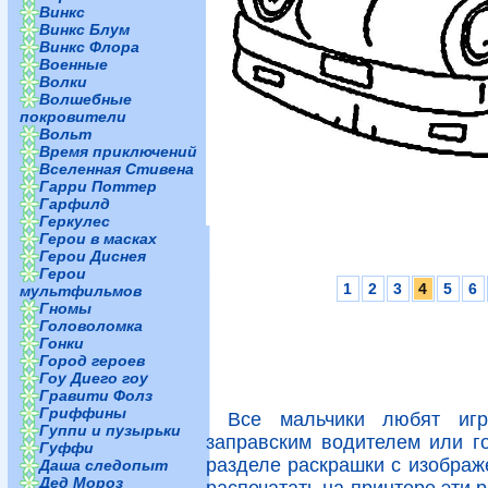
Винкс
Винкс Блум
Винкс Флора
Военные
Волки
Волшебные
покровители
Вольт
Время приключений
Вселенная Стивена
Гарри Поттер
Гарфилд
Геркулес
Герои в масках
Герои Диснея
Герои
1
2
3
4
5
6
мультфильмов
Гномы
Головоломка
Гонки
Город героев
Гоу Диего гоу
Гравити Фолз
Гриффины
Все мальчики любят игр
Гуппи и пузырьки
заправским водителем или г
Гуффи
разделе раскрашки с изображ
Даша следопыт
Дед Мороз