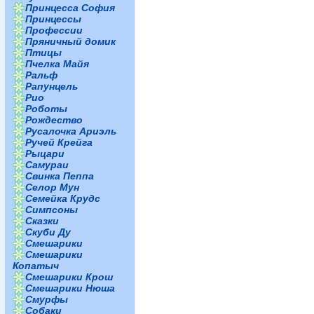
Принцесса София
Принцессы
Профессии
Пряничный домик
Птицы
Пчелка Майя
Ральф
Рапунцель
Рио
Роботы
Рождество
Русалочка Ариэль
Ручей Крейга
Рыцари
Самураи
Свинка Пеппа
Селор Мун
Семейка Крудс
Симпсоны
Сказки
Скуби Ду
Смешарики
Смешарики
Копатыч
Смешарики Крош
Смешарики Нюша
Смурфы
Собаки