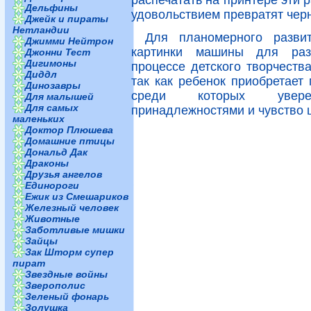
распечатать на принтере эти 
Дельфины
удовольствием превратят черн
Джейк и пираты
Нетландии
Для планомерного разви
Джимми Нейтрон
картинки машины для раз
Джонни Тест
Дигимоны
процессе детского творчеств
Диддл
так как ребенок приобретает
Динозавры
среди которых увере
Для малышей
Для самых
принадлежностями и чувство ц
маленьких
Доктор Плюшева
Домашние птицы
Дональд Дак
Драконы
Друзья ангелов
Единороги
Ежик из Смешариков
Железный человек
Животные
Заботливые мишки
Зайцы
Зак Шторм супер
пират
Звездные войны
Зверополис
Зеленый фонарь
Золушка