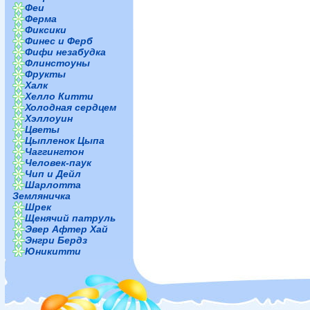
Феи
Ферма
Фиксики
Финес и Ферб
Фифи незабудка
Флинстоуны
Фрукты
Халк
Хелло Китти
Холодная сердцем
Хэллоуин
Цветы
Цыпленок Цыпа
Чаггингтон
Человек-паук
Чип и Дейл
Шарлотта
Земляничка
Шрек
Щенячий патруль
Эвер Афтер Хай
Энгри Бердз
Юникитти