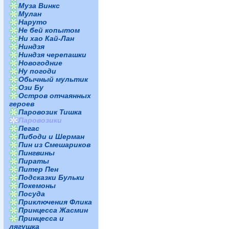
Муза Винкс
Мулан
Наруто
Не бей копытом
Ни хао Кай-Лан
Ниндзя
Ниндзя черепашки
Новогодние
Ну погоди
Обычный мультик
Ози Бу
Остров отчаянных
героев
Паровозик Тишка
Паровозики
Пегас
Пибоди и Шерман
Пин из Смешариков
Пингвины
Пираты
Питер Пен
Подсказки Бульки
Покемоны
Посуда
Приключения Флика
Принцесса Жасмин
Принцесса и
лягушка