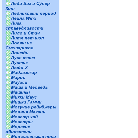
Леди Баг и Супер-
Кот
Ледниковый период
Лейла Winx
Лига
справедливости
Лило и Стич
Литл пет шоп
Лосяш из
Смешариков
Лошади
Луне тюнз
Лунтик
Люди-Х
Мадагаскар
Марио
Маугли
Маша и Медведь
Машины
Микки Маус
Мишки Гамми
Могучие рейнджеры
Молния Маквин
Монстр хай
Монстры
Морские
обитатели
Моя маленькая пони