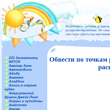
Подготовить ребенка к школе
раскраски паровозики. Но самое
свое чадо сидеть над картинка
101 далматинец
Обвести по точкам 
WITCH
рас
Аватар Аанг
Автомобили
Адибу
Аквамен
Аладдин
Алиса в стране
чудес
Американский
дракон Джейк Лонг
Амуры и купидоны
Ангелочки
Аниме