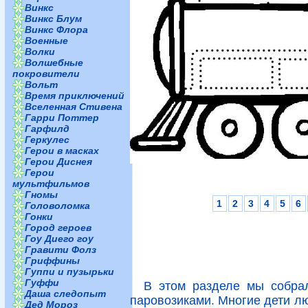
Винкс
Винкс Блум
Винкс Флора
Военные
Волки
Волшебные
покровители
Вольт
Время приключений
Вселенная Стивена
Гарри Поттер
Гарфилд
Геркулес
Герои в масках
Герои Диснея
Герои
мультфильмов
Гномы
1
2
3
4
5
6
Головоломка
Гонки
Город героев
Гоу Диего гоу
Гравити Фолз
Гриффины
Гуппи и пузырьки
Гуффи
В этом разделе мы собра
Даша следопыт
паровозиками. Многие дети люб
Дед Мороз