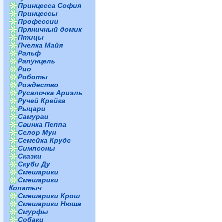
Принцесса София
Принцессы
Профессии
Пряничный домик
Птицы
Пчелка Майя
Ральф
Рапунцель
Рио
Роботы
Рождество
Русалочка Ариэль
Ручей Крейга
Рыцари
Самураи
Свинка Пеппа
Селор Мун
Семейка Крудс
Симпсоны
Сказки
Скуби Ду
Смешарики
Смешарики
Копатыч
Смешарики Крош
Смешарики Нюша
Смурфы
Собаки