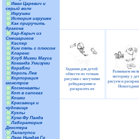
Иван Царевич и
серый волк
Игрушки
История игрушек
Как приручить
дракона
Кар-Карыч из
Смешариков
Каспер
Ким пять с плюсом
Кларенс
Клуб Микки Мауса
Команда Умизуми
Корабли
Задания для детей:
Развиваем мел
Король Лев
обвести по точкам
моторику у де
Корпорация
рисунки с могучими
рисуем и раскра
монстров
рейнджерами и
Новогодни
Космонавты
раскрасить их
Кот в сапогах
Кошки
Красавица и
чудовище
Куклы
Кунг-Фу Панда
Лаборатория
Декстера
Лалалупси
Лего Ниндзя Го