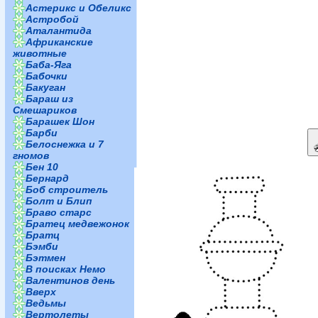
Астерикс и Обеликс
Астробой
Аталантида
Африканские
животные
Баба-Яга
Бабочки
Бакуган
Бараш из
Смешариков
Барашек Шон
Барби
Белоснежка и 7
гномов
Бен 10
Бернард
Боб строитель
Болт и Блип
Браво старс
Братец медвежонок
Братц
Бэмби
Бэтмен
В поисках Немо
Валентинов день
Вверх
Ведьмы
Вертолеты