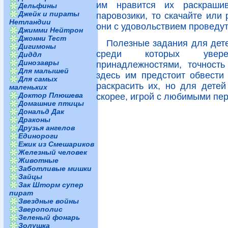
им нравится их раскраши
Дельфины
Джейк и пираты
паровозики, то скачайте или 
Нетландии
они с удовольствием проведут
Джимми Нейтрон
Джонни Тест
Полезные задания для дете
Дигимоны
среди которых увере
Диддл
Динозавры
принадлежностями, точность
Для малышей
здесь им предстоит обвести
Для самых
раскрасить их, но для детей
маленьких
Доктор Плюшева
скорее, игрой с любимыми пе
Домашние птицы
Дональд Дак
Драконы
Друзья ангелов
Единороги
Ежик из Смешариков
Железный человек
Животные
Заботливые мишки
Зайцы
Зак Шторм супер
пират
Звездные войны
Зверополис
Зеленый фонарь
Золушка