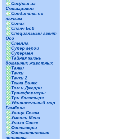
Совунья из
Смешариков
Соединить по
точкам
Соник
Спанч Боб
Специальный агент
Осо
Стелла
Супер герои
Супермен
Тайная жизнь
домашних животных
Танки
Тачки
Тачки 2
Текна Винкс
Том и Джерри
Трансформеры
Три богатыря
Удивительный мир
Гамбола
Улица Сезам
Умелец Мени
Учиха Саске
Фантазеры
Фантастическая
четверка