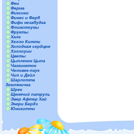
Феи
Ферма
Фиксики
Финес и Ферб
Фифи незабудка
Флинстоуны
Фрукты
Халк
Хелло Китти
Холодная сердцем
Хэллоуин
Цветы
Цыпленок Цыпа
Чаггингтон
Человек-паук
Чип и Дейл
Шарлотта
Земляничка
Шрек
Щенячий патруль
Эвер Афтер Хай
Энгри Бердз
Юникитти