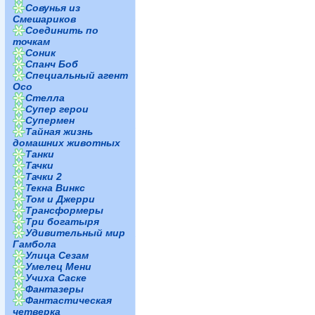
Совунья из
Смешариков
Соединить по
точкам
Соник
Спанч Боб
Специальный агент
Осо
Стелла
Супер герои
Супермен
Тайная жизнь
домашних животных
Танки
Тачки
Тачки 2
Текна Винкс
Том и Джерри
Трансформеры
Три богатыря
Удивительный мир
Гамбола
Улица Сезам
Умелец Мени
Учиха Саске
Фантазеры
Фантастическая
четверка