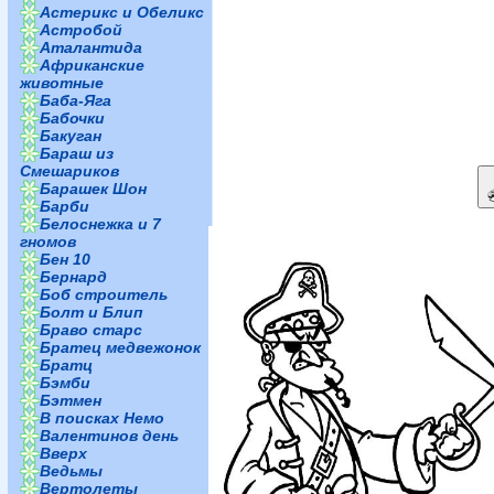
Астерикс и Обеликс
Астробой
Аталантида
Африканские
животные
Баба-Яга
Бабочки
Бакуган
Бараш из
Смешариков
Барашек Шон
Барби
Белоснежка и 7
гномов
Бен 10
Бернард
Боб строитель
Болт и Блип
Браво старс
Братец медвежонок
Братц
Бэмби
Бэтмен
В поисках Немо
Валентинов день
Вверх
Ведьмы
Вертолеты