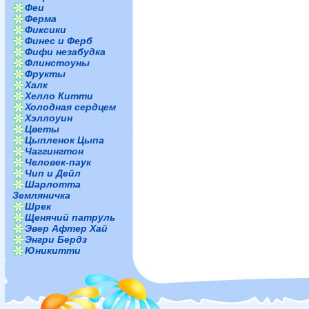
Феи
Ферма
Фиксики
Финес и Ферб
Фифи незабудка
Флинстоуны
Фрукты
Халк
Хелло Китти
Холодная сердцем
Хэллоуин
Цветы
Цыпленок Цыпа
Чаггингтон
Человек-паук
Чип и Дейл
Шарлотта
Земляничка
Шрек
Щенячий патруль
Эвер Афтер Хай
Энгри Бердз
Юникитти