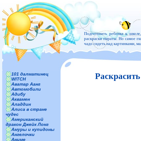
Подготовить ребенка к школе
раскраски пираты. Но самое гла
чадо сидеть над картинками, м
101 далматинец
Раскрасить
WITCH
Аватар Аанг
Автомобили
Адибу
Аквамен
Аладдин
Алиса в стране
чудес
Американский
дракон Джейк Лонг
Амуры и купидоны
Ангелочки
Аниме