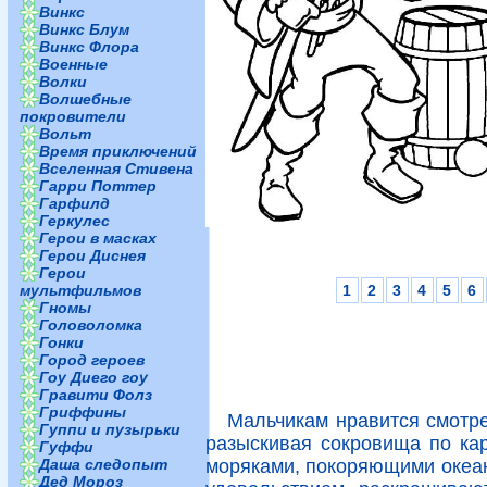
Винкс
Винкс Блум
Винкс Флора
Военные
Волки
Волшебные
покровители
Вольт
Время приключений
Вселенная Стивена
Гарри Поттер
Гарфилд
Геркулес
Герои в масках
Герои Диснея
Герои
1
2
3
4
5
6
мультфильмов
Гномы
Головоломка
Гонки
Город героев
Гоу Диего гоу
Гравити Фолз
Гриффины
Мальчикам нравится смотре
Гуппи и пузырьки
разыскивая сокровища по ка
Гуффи
моряками, покоряющими океан 
Даша следопыт
Дед Мороз