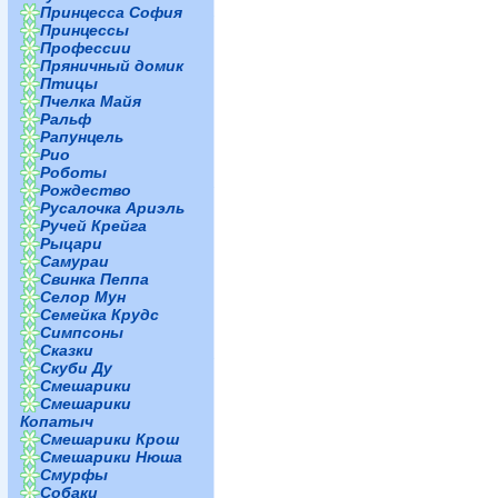
Принцесса София
Принцессы
Профессии
Пряничный домик
Птицы
Пчелка Майя
Ральф
Рапунцель
Рио
Роботы
Рождество
Русалочка Ариэль
Ручей Крейга
Рыцари
Самураи
Свинка Пеппа
Селор Мун
Семейка Крудс
Симпсоны
Сказки
Скуби Ду
Смешарики
Смешарики
Копатыч
Смешарики Крош
Смешарики Нюша
Смурфы
Собаки