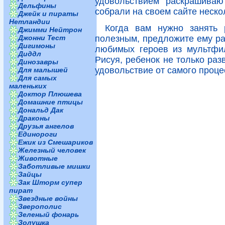
удовольствием раскрашиваю
Дельфины
собрали на своем сайте неско
Джейк и пираты
Нетландии
Когда вам нужно занять 
Джимми Нейтрон
полезным, предложите ему ра
Джонни Тест
Дигимоны
любимых героев из мультфил
Диддл
Рисуя, ребенок не только раз
Динозавры
удовольствие от самого проце
Для малышей
Для самых
маленьких
Доктор Плюшева
Домашние птицы
Дональд Дак
Драконы
Друзья ангелов
Единороги
Ежик из Смешариков
Железный человек
Животные
Заботливые мишки
Зайцы
Зак Шторм супер
пират
Звездные войны
Зверополис
Зеленый фонарь
Золушка