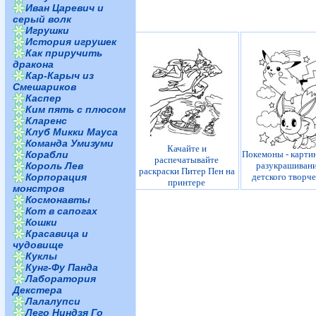
Иван Царевич и
серый волк
Игрушки
История игрушек
Как приручить
дракона
Кар-Карыч из
Смешариков
Каспер
Ким пять с плюсом
Кларенс
Клуб Микки Мауса
Команда Умизуми
Качайте и
Покемоны - карти
Корабли
распечатывайте
разукрашивани
Король Лев
раскраски Питер Пен на
детского творч
Корпорация
принтере
монстров
Космонавты
Кот в сапогах
Кошки
Красавица и
чудовище
Куклы
Кунг-Фу Панда
Лаборатория
Декстера
Лалалупси
Лего Ниндзя Го