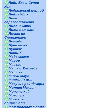
Леди Баг и Супер-
Кот
Ледниковый период
Лейла Winx
Лига
справедливости
Лило и Стич
Литл пет шоп
Лосяш из
Смешариков
Лошади
Луне тюнз
Лунтик
Люди-Х
Мадагаскар
Марио
Маугли
Маша и Медведь
Машины
Микки Маус
Мишки Гамми
Могучие рейнджеры
Молния Маквин
Монстр хай
Монстры
Морские
обитатели
Моя маленькая пони