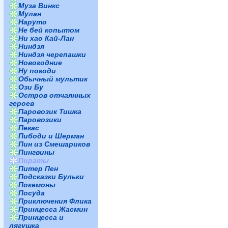
Муза Винкс
Мулан
Наруто
Не бей копытом
Ни хао Кай-Лан
Ниндзя
Ниндзя черепашки
Новогодние
Ну погоди
Обычный мультик
Ози Бу
Остров отчаянных
героев
Паровозик Тишка
Паровозики
Пегас
Пибоди и Шерман
Пин из Смешариков
Пингвины
Пираты
Питер Пен
Подсказки Бульки
Покемоны
Посуда
Приключения Флика
Принцесса Жасмин
Принцесса и
лягушка