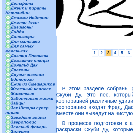
Дельфины
Джейк и пираты
Нетландии
Джимми Нейтрон
Джонни Тест
Дигимоны
Диддл
Динозавры
Для малышей
Для самых
маленьких
1
2
3
4
5
6
Доктор Плюшева
Домашние птицы
Дональд Дак
Драконы
Друзья ангелов
Единороги
Ежик из Смешариков
В этом разделе собраны 
Железный человек
Животные
Скуби Ду. Это пес, которы
Заботливые мишки
корпорацией различные удиви
Зайцы
корпорацию входят Фред, Даф
Зак Шторм супер
пират
вместе они выведут на чистую
Звездные войны
Зверополис
В процессе подготовки к 
Зеленый фонарь
раскраски Скуби Ду, которы
Золушка