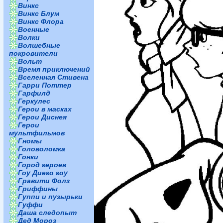
Винкс
Винкс Блум
Винкс Флора
Военные
Волки
Волшебные
покровители
Вольт
Время приключений
Вселенная Стивена
Гарри Поттер
Гарфилд
Геркулес
Герои в масках
Герои Диснея
Герои
мультфильмов
Гномы
Головоломка
Гонки
Город героев
Гоу Диего гоу
Гравити Фолз
Гриффины
Гуппи и пузырьки
Гуффи
Даша следопыт
Дед Мороз