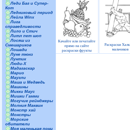
Леди Баг и Супер-
Кот
Ледниковый период
Лейла Winx
Лига
справедливости
Лило и Стич
Литл пет шоп
Лосяш из
Качайте или печатайте
Раскраски Халк
Смешариков
прямо на сайте
мальчиков
Лошади
раскраски фрукты
Луне тюнз
Лунтик
Люди-Х
Мадагаскар
Марио
Маугли
Маша и Медведь
Машины
Микки Маус
Мишки Гамми
Могучие рейнджеры
Молния Маквин
Монстр хай
Монстры
Морские
обитатели
Моя маленькая пони