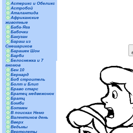
Астерикс и Обеликс
Астробой
Аталантида
Африканские
животные
Баба-Яга
Бабочки
Бакуган
Бараш из
Смешариков
Барашек Шон
Барби
Белоснежка и 7
гномов
Бен 10
Бернард
Боб строитель
Болт и Блип
Браво старс
Братец медвежонок
Братц
Бэмби
Бэтмен
В поисках Немо
Валентинов день
Вверх
Ведьмы
Вертолеты