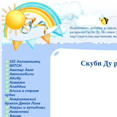
Подготовить ребенка к школе
раскраски Скуби Ду. Но самое г
чадо сидеть над картинками, м
101 далматинец
Скуби Ду р
WITCH
Аватар Аанг
Автомобили
Адибу
Аквамен
Аладдин
Алиса в стране
чудес
Американский
дракон Джейк Лонг
Амуры и купидоны
Ангелочки
Аниме