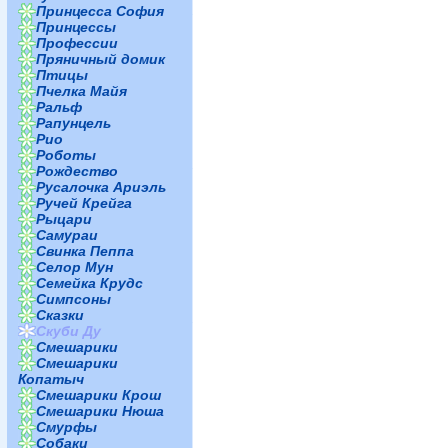
Принцесса София
Принцессы
Профессии
Пряничный домик
Птицы
Пчелка Майя
Ральф
Рапунцель
Рио
Роботы
Рождество
Русалочка Ариэль
Ручей Крейга
Рыцари
Самураи
Свинка Пеппа
Селор Мун
Семейка Крудс
Симпсоны
Сказки
Скуби Ду
Смешарики
Смешарики
Копатыч
Смешарики Крош
Смешарики Нюша
Смурфы
Собаки