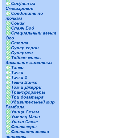
Совунья из
Смешариков
Соединить по
точкам
Соник
Спанч Боб
Специальный агент
Осо
Стелла
Супер герои
Супермен
Тайная жизнь
домашних животных
Танки
Тачки
Тачки 2
Текна Винкс
Том и Джерри
Трансформеры
Три богатыря
Удивительный мир
Гамбола
Улица Сезам
Умелец Мени
Учиха Саске
Фантазеры
Фантастическая
четверка