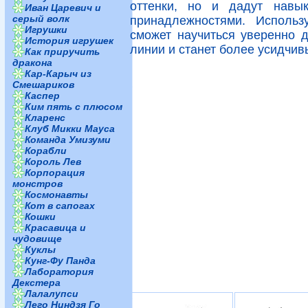
оттенки, но и дадут навы
Иван Царевич и
серый волк
принадлежностями. Использ
Игрушки
сможет научиться уверенно д
История игрушек
линии и станет более усидчив
Как приручить
дракона
Кар-Карыч из
Смешариков
Каспер
Ким пять с плюсом
Кларенс
Клуб Микки Мауса
Команда Умизуми
Корабли
Король Лев
Корпорация
монстров
Космонавты
Кот в сапогах
Кошки
Красавица и
чудовище
Куклы
Кунг-Фу Панда
Лаборатория
Декстера
Лалалупси
Лего Ниндзя Го