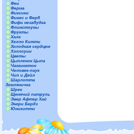
Феи
Ферма
Фиксики
Финес и Ферб
Фифи незабудка
Флинстоуны
Фрукты
Халк
Хелло Китти
Холодная сердцем
Хэллоуин
Цветы
Цыпленок Цыпа
Чаггингтон
Человек-паук
Чип и Дейл
Шарлотта
Земляничка
Шрек
Щенячий патруль
Эвер Афтер Хай
Энгри Бердз
Юникитти