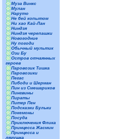
Муза Винкс
Мулан
Наруто
Не бей копытом
Ни хао Кай-Лан
Ниндзя
Ниндзя черепашки
Новогодние
Ну погоди
Обычный мультик
Ози Бу
Остров отчаянных
героев
Паровозик Тишка
Паровозики
Пегас
Пибоди и Шерман
Пин из Смешариков
Пингвины
Пираты
Питер Пен
Подсказки Бульки
Покемоны
Посуда
Приключения Флика
Принцесса Жасмин
Принцесса и
лягушка