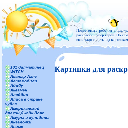
Подготовить ребенка к школе
раскраски Супер герои. Но само
свое чадо сидеть над картинка
101 далматинец
Картинки для раскр
WITCH
Аватар Аанг
Автомобили
Адибу
Аквамен
Аладдин
Алиса в стране
чудес
Американский
дракон Джейк Лонг
Амуры и купидоны
Ангелочки
Аниме