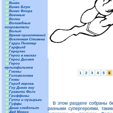
Винкс
Винкс Блум
Винкс Флора
Военные
Волки
Волшебные
покровители
Вольт
Время приключений
Вселенная Стивена
Гарри Поттер
Гарфилд
Геркулес
Герои в масках
Герои Диснея
Герои
мультфильмов
Гномы
1
2
3
4
5
6
Головоломка
Гонки
Город героев
Гоу Диего гоу
Гравити Фолз
Гриффины
Гуппи и пузырьки
В этом разделе собраны б
Гуффи
Даша следопыт
разными супергероями, таким
Дед Мороз