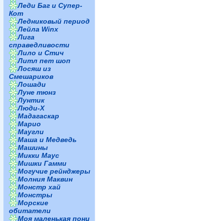
Леди Баг и Супер-
Кот
Ледниковый период
Лейла Winx
Лига
справедливости
Лило и Стич
Литл пет шоп
Лосяш из
Смешариков
Лошади
Луне тюнз
Лунтик
Люди-Х
Мадагаскар
Марио
Маугли
Маша и Медведь
Машины
Микки Маус
Мишки Гамми
Могучие рейнджеры
Молния Маквин
Монстр хай
Монстры
Морские
обитатели
Моя маленькая пони