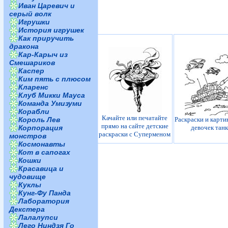
Иван Царевич и
серый волк
Игрушки
История игрушек
Как приручить
дракона
Кар-Карыч из
Смешариков
Каспер
Ким пять с плюсом
Кларенс
Клуб Микки Мауса
Команда Умизуми
Корабли
Качайте или печатайте
Король Лев
Раскраски и карти
прямо на сайте детские
Корпорация
девочек тан
раскраски с Суперменом
монстров
Космонавты
Кот в сапогах
Кошки
Красавица и
чудовище
Куклы
Кунг-Фу Панда
Лаборатория
Декстера
Лалалупси
Лего Ниндзя Го