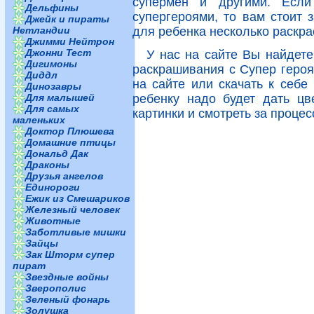
супермен и другими. Если
Дельфины
супергероями, то вам стоит з
Джейк и пираты
Нетландии
для ребенка несколько раскра
Джимми Нейтрон
Джонни Тест
У нас на сайте Вы найдете
Дигимоны
раскрашивания с Супер героя
Диддл
на сайте или скачать к себе
Динозавры
Для малышей
ребенку надо будет дать цв
Для самых
картинки и смотреть за процес
маленьких
Доктор Плюшева
Домашние птицы
Дональд Дак
Драконы
Друзья ангелов
Единороги
Ежик из Смешариков
Железный человек
Животные
Заботливые мишки
Зайцы
Зак Шторм супер
пират
Звездные войны
Зверополис
Зеленый фонарь
Золушка