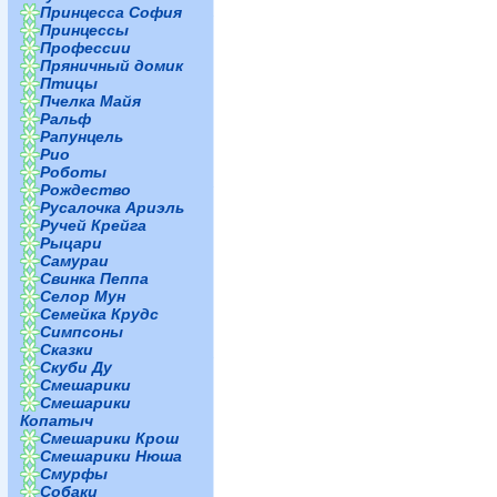
Принцесса София
Принцессы
Профессии
Пряничный домик
Птицы
Пчелка Майя
Ральф
Рапунцель
Рио
Роботы
Рождество
Русалочка Ариэль
Ручей Крейга
Рыцари
Самураи
Свинка Пеппа
Селор Мун
Семейка Крудс
Симпсоны
Сказки
Скуби Ду
Смешарики
Смешарики
Копатыч
Смешарики Крош
Смешарики Нюша
Смурфы
Собаки