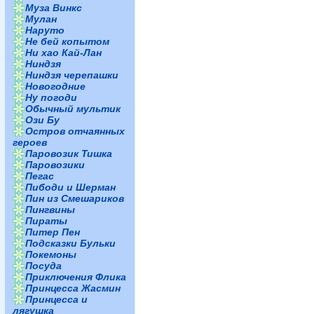
Муза Винкс
Мулан
Наруто
Не бей копытом
Ни хао Кай-Лан
Ниндзя
Ниндзя черепашки
Новогодние
Ну погоди
Обычный мультик
Ози Бу
Остров отчаянных
героев
Паровозик Тишка
Паровозики
Пегас
Пибоди и Шерман
Пин из Смешариков
Пингвины
Пираты
Питер Пен
Подсказки Бульки
Покемоны
Посуда
Приключения Флика
Принцесса Жасмин
Принцесса и
лягушка