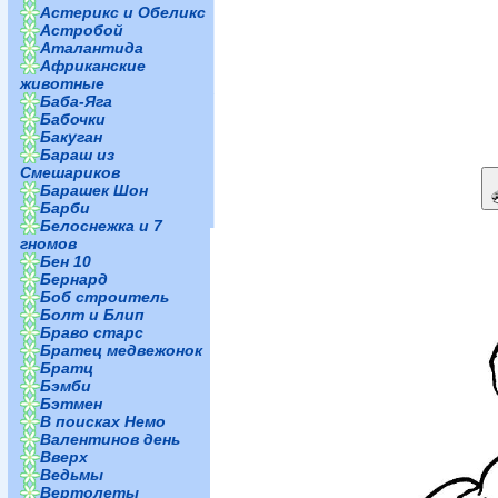
Астерикс и Обеликс
Астробой
Аталантида
Африканские
животные
Баба-Яга
Бабочки
Бакуган
Бараш из
Смешариков
Барашек Шон
Барби
Белоснежка и 7
гномов
Бен 10
Бернард
Боб строитель
Болт и Блип
Браво старс
Братец медвежонок
Братц
Бэмби
Бэтмен
В поисках Немо
Валентинов день
Вверх
Ведьмы
Вертолеты