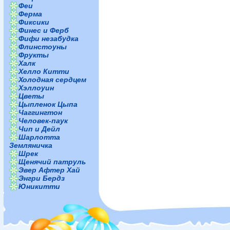
Феи
Ферма
Фиксики
Финес и Ферб
Фифи незабудка
Флинстоуны
Фрукты
Халк
Хелло Китти
Холодная сердцем
Хэллоуин
Цветы
Цыпленок Цыпа
Чаггингтон
Человек-паук
Чип и Дейл
Шарлотта
Земляничка
Шрек
Щенячий патруль
Эвер Афтер Хай
Энгри Бердз
Юникитти