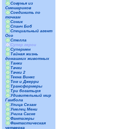
Совунья из
Смешариков
Соединить по
точкам
Соник
Спанч Боб
Специальный агент
Осо
Стелла
Супер герои
Супермен
Тайная жизнь
домашних животных
Танки
Тачки
Тачки 2
Текна Винкс
Том и Джерри
Трансформеры
Три богатыря
Удивительный мир
Гамбола
Улица Сезам
Умелец Мени
Учиха Саске
Фантазеры
Фантастическая
четверка