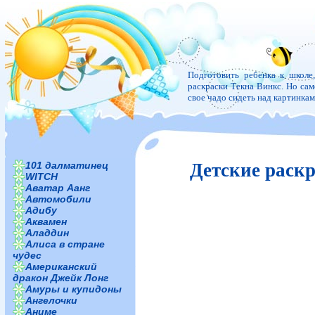
Подготовить ребенка к школе
раскраски Текна Винкс. Но само
свое чадо сидеть над картинка
101 далматинец
Детские раскр
WITCH
Аватар Аанг
Автомобили
Адибу
Аквамен
Аладдин
Алиса в стране
чудес
Американский
дракон Джейк Лонг
Амуры и купидоны
Ангелочки
Аниме