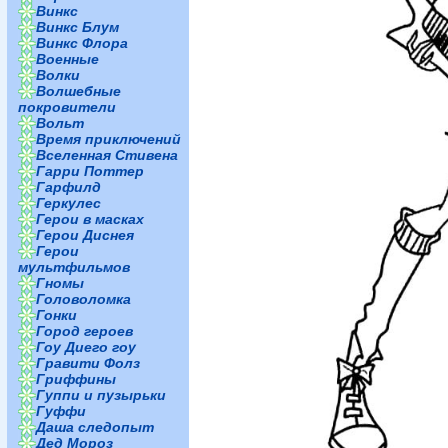
Винкс
Винкс Блум
Винкс Флора
Военные
Волки
Волшебные
покровители
Вольт
Время приключений
Вселенная Стивена
Гарри Поттер
Гарфилд
Геркулес
Герои в масках
Герои Диснея
Герои
мультфильмов
Гномы
Головоломка
Гонки
Город героев
Гоу Диего гоу
Гравити Фолз
Гриффины
Гуппи и пузырьки
Гуффи
Даша следопыт
Дед Мороз