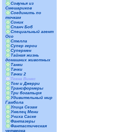
Совунья из
Смешариков
Соединить по
точкам
Соник
Спанч Боб
Специальный агент
Осо
Стелла
Супер герои
Супермен
Тайная жизнь
домашних животных
Танки
Тачки
Тачки 2
Текна Винкс
Том и Джерри
Трансформеры
Три богатыря
Удивительный мир
Гамбола
Улица Сезам
Умелец Мени
Учиха Саске
Фантазеры
Фантастическая
четверка