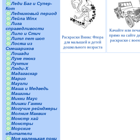
Леди Баг и Супер-
Кот
Ледниковый период
Лейла Winx
Лига
справедливости
Качайте или печ
Лило и Стич
прямо на сайте д
Раскраски Винкс Флора
Литл пет шоп
раскраски с вое
для малышей и детей
Лосяш из
дошкольного возраста
Смешариков
Лошади
Луне тюнз
Лунтик
Люди-Х
Мадагаскар
Марио
Маугли
Маша и Медведь
Машины
Микки Маус
Мишки Гамми
Могучие рейнджеры
Молния Маквин
Монстр хай
Монстры
Морские
обитатели
Моя маленькая пони