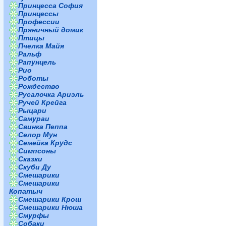
Принцесса София
Принцессы
Профессии
Пряничный домик
Птицы
Пчелка Майя
Ральф
Рапунцель
Рио
Роботы
Рождество
Русалочка Ариэль
Ручей Крейга
Рыцари
Самураи
Свинка Пеппа
Селор Мун
Семейка Крудс
Симпсоны
Сказки
Скуби Ду
Смешарики
Смешарики
Копатыч
Смешарики Крош
Смешарики Нюша
Смурфы
Собаки