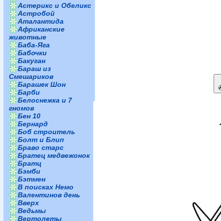
Астерикс и Обеликс
Астробой
Аталантида
Африканские
животные
Баба-Яга
Бабочки
Бакуган
Бараш из
Смешариков
Барашек Шон
Барби
Белоснежка и 7
гномов
Бен 10
Бернард
Боб строитель
Болт и Блип
Браво старс
Братец медвежонок
Братц
Бэмби
Бэтмен
В поисках Немо
Валентинов день
Вверх
Ведьмы
Вертолеты