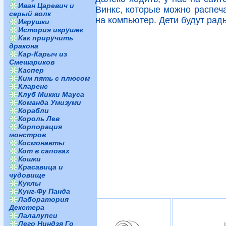
Иван Царевич и
Винкс, которые можно распеча
серый волк
на компьютер. Дети будут рад
Игрушки
История игрушек
Как приручить
дракона
Кар-Карыч из
Смешариков
Каспер
Ким пять с плюсом
Кларенс
Клуб Микки Мауса
Команда Умизуми
Корабли
Король Лев
Корпорация
монстров
Космонавты
Кот в сапогах
Кошки
Красавица и
чудовище
Куклы
Кунг-Фу Панда
Лаборатория
Декстера
Лалалупси
Лего Ниндзя Го