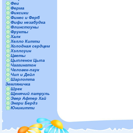
Феи
Ферма
Фиксики
Финес и Ферб
Фифи незабудка
Флинстоуны
Фрукты
Халк
Хелло Китти
Холодная сердцем
Хэллоуин
Цветы
Цыпленок Цыпа
Чаггингтон
Человек-паук
Чип и Дейл
Шарлотта
Земляничка
Шрек
Щенячий патруль
Эвер Афтер Хай
Энгри Бердз
Юникитти