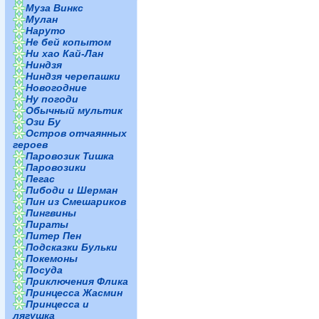
Муза Винкс
Мулан
Наруто
Не бей копытом
Ни хао Кай-Лан
Ниндзя
Ниндзя черепашки
Новогодние
Ну погоди
Обычный мультик
Ози Бу
Остров отчаянных
героев
Паровозик Тишка
Паровозики
Пегас
Пибоди и Шерман
Пин из Смешариков
Пингвины
Пираты
Питер Пен
Подсказки Бульки
Покемоны
Посуда
Приключения Флика
Принцесса Жасмин
Принцесса и
лягушка