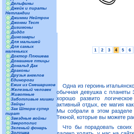
Дельфины
Джейк и пираты
Нетландии
Джимми Нейтрон
Джонни Тест
Дигимоны
Диддл
Динозавры
Для малышей
Для самых
1
2
3
4
5
6
маленьких
Доктор Плюшева
Домашние птицы
Дональд Дак
Драконы
Друзья ангелов
Единороги
Ежик из Смешариков
Одна из героинь итальянско
Железный человек
обычная девушка с планеты З
Животные
хорошо развито логическо
Заботливые мишки
Зайцы
активный отдых, ее магия как
Зак Шторм супер
Мы собрали в этом разделе 
пират
Текной, которые вы можете ра
Звездные войны
Зверополис
Что бы порадовать своих
Зеленый фонарь
Золушка
далеко ходить, у нас на сайт