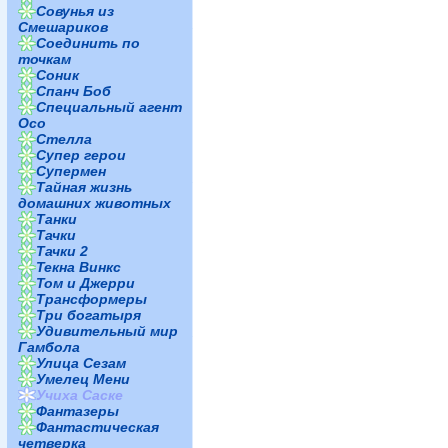
Совунья из
Смешариков
Соединить по
точкам
Соник
Спанч Боб
Специальный агент
Осо
Стелла
Супер герои
Супермен
Тайная жизнь
домашних животных
Танки
Тачки
Тачки 2
Текна Винкс
Том и Джерри
Трансформеры
Три богатыря
Удивительный мир
Гамбола
Улица Сезам
Умелец Мени
Учиха Саске
Фантазеры
Фантастическая
четверка