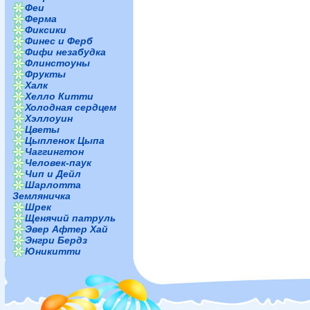
Феи
Ферма
Фиксики
Финес и Ферб
Фифи незабудка
Флинстоуны
Фрукты
Халк
Хелло Китти
Холодная сердцем
Хэллоуин
Цветы
Цыпленок Цыпа
Чаггингтон
Человек-паук
Чип и Дейл
Шарлотта
Земляничка
Шрек
Щенячий патруль
Эвер Афтер Хай
Энгри Бердз
Юникитти