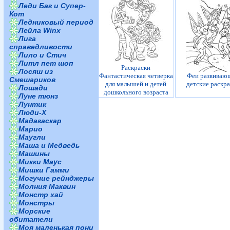
Леди Баг и Супер-
Кот
Ледниковый период
Лейла Winx
Лига
справедливости
Лило и Стич
Литл пет шоп
Раскраски
Лосяш из
Фантастическая четверка
Феи развиваю
Смешариков
для малышей и детей
детские раскр
Лошади
дошкольного возраста
Луне тюнз
Лунтик
Люди-Х
Мадагаскар
Марио
Маугли
Маша и Медведь
Машины
Микки Маус
Мишки Гамми
Могучие рейнджеры
Молния Маквин
Монстр хай
Монстры
Морские
обитатели
Моя маленькая пони