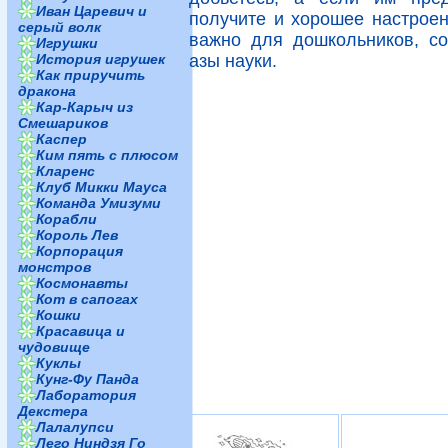
Иван Царевич и
получите и хорошее настроен
серый волк
важно для дошкольников, со
Игрушки
История игрушек
азы науки.
Как приручить
дракона
Кар-Карыч из
Смешариков
Каспер
Ким пять с плюсом
Кларенс
Клуб Микки Мауса
Команда Умизуми
Корабли
Король Лев
Корпорация
монстров
Космонавты
Кот в сапогах
Кошки
Красавица и
чудовище
Куклы
Кунг-Фу Панда
Лаборатория
Декстера
Лалалупси
Лего Ниндзя Го