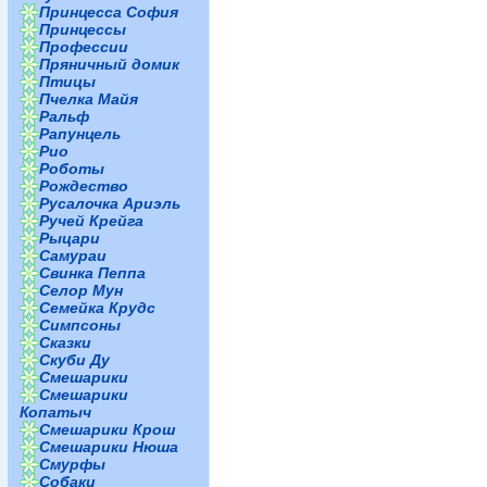
Принцесса София
Принцессы
Профессии
Пряничный домик
Птицы
Пчелка Майя
Ральф
Рапунцель
Рио
Роботы
Рождество
Русалочка Ариэль
Ручей Крейга
Рыцари
Самураи
Свинка Пеппа
Селор Мун
Семейка Крудс
Симпсоны
Сказки
Скуби Ду
Смешарики
Смешарики
Копатыч
Смешарики Крош
Смешарики Нюша
Смурфы
Собаки