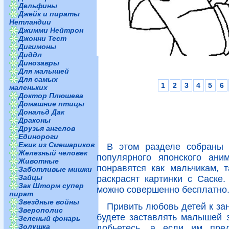
Дельфины
Джейк и пираты
Нетландии
Джимми Нейтрон
Джонни Тест
Дигимоны
Диддл
Динозавры
Для малышей
Для самых
1
2
3
4
5
6
маленьких
Доктор Плюшева
Домашние птицы
Дональд Дак
Драконы
Друзья ангелов
Единороги
Ежик из Смешариков
В этом разделе собраны 
Железный человек
популярного японского ани
Животные
понравятся как мальчикам, 
Заботливые мишки
Зайцы
раскрасят картинки с Саске.
Зак Шторм супер
можно совершенно бесплатно
пират
Звездные войны
Привить любовь детей к за
Зверополис
будете заставлять малышей з
Зеленый фонарь
Золушка
добьетесь, а если им пред