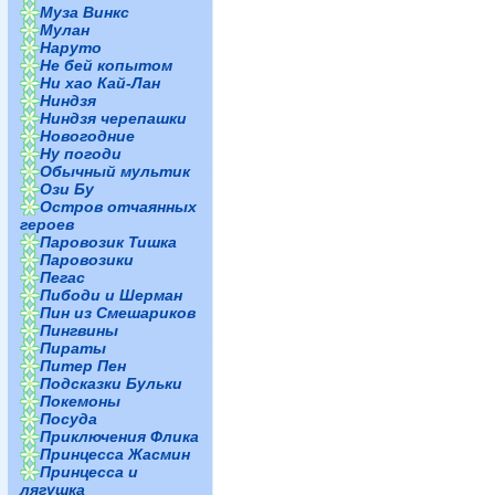
Муза Винкс
Мулан
Наруто
Не бей копытом
Ни хао Кай-Лан
Ниндзя
Ниндзя черепашки
Новогодние
Ну погоди
Обычный мультик
Ози Бу
Остров отчаянных
героев
Паровозик Тишка
Паровозики
Пегас
Пибоди и Шерман
Пин из Смешариков
Пингвины
Пираты
Питер Пен
Подсказки Бульки
Покемоны
Посуда
Приключения Флика
Принцесса Жасмин
Принцесса и
лягушка