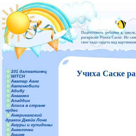
Подготовить ребенка к школе
раскраски Учиха Саске. Но само
свое чадо сидеть над картинка
101 далматинец
Учиха Саске р
WITCH
Аватар Аанг
Автомобили
Адибу
Аквамен
Аладдин
Алиса в стране
чудес
Американский
дракон Джейк Лонг
Амуры и купидоны
Ангелочки
Аниме