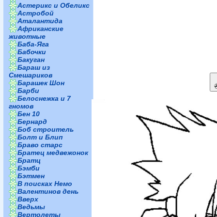
Астерикс и Обеликс
Астробой
Аталантида
Африканские
животные
Баба-Яга
Бабочки
Бакуган
Бараш из
Смешариков
Барашек Шон
Барби
Белоснежка и 7
гномов
Бен 10
Бернард
Боб строитель
Болт и Блип
Браво старс
Братец медвежонок
Братц
Бэмби
Бэтмен
В поисках Немо
Валентинов день
Вверх
Ведьмы
Вертолеты