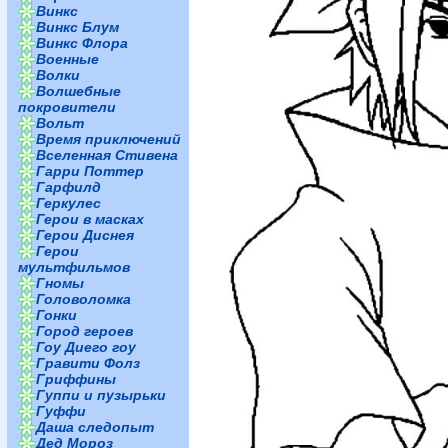
Винкс
Винкс Блум
Винкс Флора
Военные
Волки
Волшебные
покровители
Вольт
Время приключений
Вселенная Стивена
Гарри Поттер
Гарфилд
Геркулес
Герои в масках
Герои Диснея
Герои
мультфильмов
Гномы
Головоломка
Гонки
Город героев
Гоу Диего гоу
Гравити Фолз
Гриффины
Гуппи и пузырьки
Гуффи
Даша следопыт
Дед Мороз