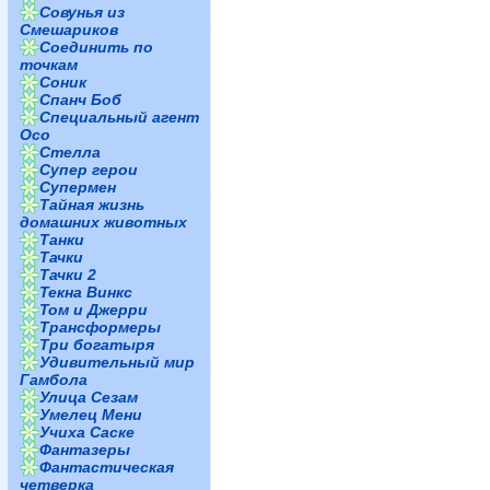
Совунья из
Смешариков
Соединить по
точкам
Соник
Спанч Боб
Специальный агент
Осо
Стелла
Супер герои
Супермен
Тайная жизнь
домашних животных
Танки
Тачки
Тачки 2
Текна Винкс
Том и Джерри
Трансформеры
Три богатыря
Удивительный мир
Гамбола
Улица Сезам
Умелец Мени
Учиха Саске
Фантазеры
Фантастическая
четверка