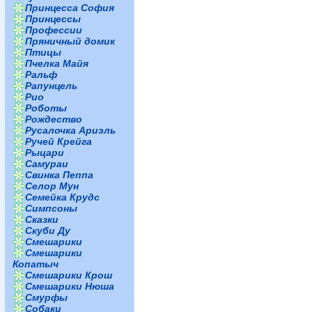
Принцесса София
Принцессы
Профессии
Пряничный домик
Птицы
Пчелка Майя
Ральф
Рапунцель
Рио
Роботы
Рождество
Русалочка Ариэль
Ручей Крейга
Рыцари
Самураи
Свинка Пеппа
Селор Мун
Семейка Крудс
Симпсоны
Сказки
Скуби Ду
Смешарики
Смешарики
Копатыч
Смешарики Крош
Смешарики Нюша
Смурфы
Собаки