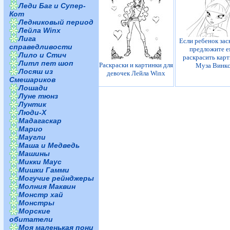
Леди Баг и Супер-
Кот
Ледниковый период
Лейла Winx
Лига
Если ребенок зас
справедливости
предложите е
Лило и Стич
раскрасить кар
Литл пет шоп
Раскраски и картинки для
Муза Винк
Лосяш из
девочек Лейла Winx
Смешариков
Лошади
Луне тюнз
Лунтик
Люди-Х
Мадагаскар
Марио
Маугли
Маша и Медведь
Машины
Микки Маус
Мишки Гамми
Могучие рейнджеры
Молния Маквин
Монстр хай
Монстры
Морские
обитатели
Моя маленькая пони