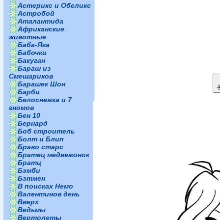
Астерикс и Обеликс
Астробой
Аталантида
Африканские
животные
Баба-Яга
Бабочки
Бакуган
Бараш из
Смешариков
Барашек Шон
Барби
Белоснежка и 7
гномов
Бен 10
Бернард
Боб строитель
Болт и Блип
Браво старс
Братец медвежонок
Братц
Бэмби
Бэтмен
В поисках Немо
Валентинов день
Вверх
Ведьмы
Вертолеты