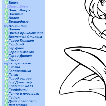
Винкс
Винкс Блум
Винкс Флора
Военные
Волки
Волшебные
покровители
Вольт
Время приключений
Вселенная Стивена
Гарри Поттер
Гарфилд
Геркулес
Герои в масках
Герои Диснея
Герои
мультфильмов
Гномы
Головоломка
Гонки
Город героев
Гоу Диего гоу
Гравити Фолз
Гриффины
Гуппи и пузырьки
Гуффи
Даша следопыт
Дед Мороз