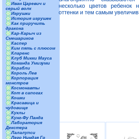
Иван Царевич и
несколько цветов ребенок 
серый волк
оттенки и тем самым увеличив
Игрушки
История игрушек
Как приручить
дракона
Кар-Карыч из
Смешариков
Каспер
Ким пять с плюсом
Кларенс
Клуб Микки Мауса
Команда Умизуми
Корабли
Король Лев
Корпорация
монстров
Космонавты
Кот в сапогах
Кошки
Красавица и
чудовище
Куклы
Кунг-Фу Панда
Лаборатория
Декстера
Лалалупси
Лего Ниндзя Го