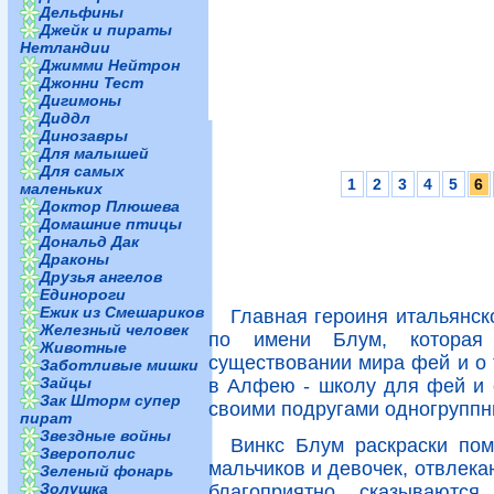
Дельфины
Джейк и пираты
Нетландии
Джимми Нейтрон
Джонни Тест
Дигимоны
Диддл
Динозавры
Для малышей
Для самых
1
2
3
4
5
6
маленьких
Доктор Плюшева
Домашние птицы
Дональд Дак
Драконы
Друзья ангелов
Единороги
Ежик из Смешариков
Главная героиня итальянск
Железный человек
по имени Блум, которая
Животные
существовании мира фей и о 
Заботливые мишки
Зайцы
в Алфею - школу для фей и 
Зак Шторм супер
своими подругами одногруппн
пират
Звездные войны
Винкс Блум раскраски пом
Зверополис
мальчиков и девочек, отвлека
Зеленый фонарь
Золушка
благоприятно сказываютс