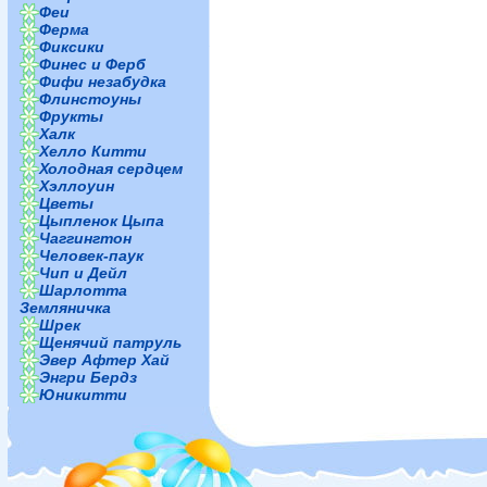
Феи
Ферма
Фиксики
Финес и Ферб
Фифи незабудка
Флинстоуны
Фрукты
Халк
Хелло Китти
Холодная сердцем
Хэллоуин
Цветы
Цыпленок Цыпа
Чаггингтон
Человек-паук
Чип и Дейл
Шарлотта
Земляничка
Шрек
Щенячий патруль
Эвер Афтер Хай
Энгри Бердз
Юникитти