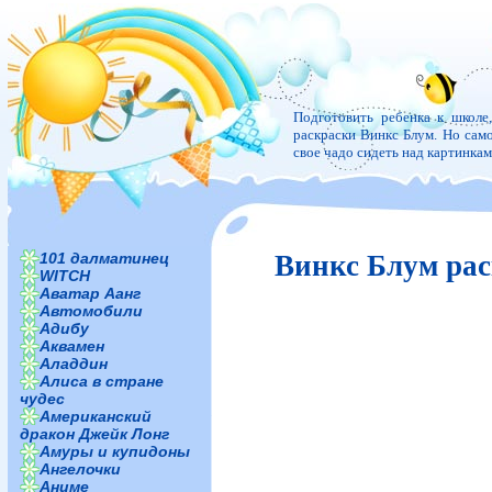
Подготовить ребенка к школе
раскраски Винкс Блум. Но самое
свое чадо сидеть над картинка
101 далматинец
Винкс Блум рас
WITCH
Аватар Аанг
Автомобили
Адибу
Аквамен
Аладдин
Алиса в стране
чудес
Американский
дракон Джейк Лонг
Амуры и купидоны
Ангелочки
Аниме