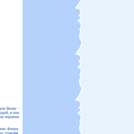
ала Винкс -
одой, и она
ую героиню
инкс Флора.
ны точками.