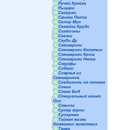
Ручей Крейга
Рыцари
Самураи
Свинка Пеппа
Селор Мун
Семейка Крудс
Симпсоны
Сказки
Скуби Ду
Смешарики
Смешарики Копатыч
Смешарики Крош
Смешарики Нюша
Смурфы
Собаки
Совунья из
Смешариков
Соединить по точкам
Соник
Спанч Боб
Специальный агент
Осо
Стелла
Супер герои
Супермен
Тайная жизнь
домашних животных
Танки