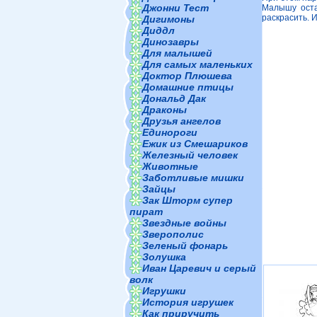
Джонни Тест
Малышу оста
раскрасить. 
Дигимоны
Диддл
Динозавры
Для малышей
Для самых маленьких
Доктор Плюшева
Домашние птицы
Дональд Дак
Драконы
Друзья ангелов
Единороги
Ежик из Смешариков
Железный человек
Животные
Заботливые мишки
Зайцы
Зак Шторм супер
пират
Звездные войны
Зверополис
Зеленый фонарь
Золушка
Иван Царевич и серый
волк
Игрушки
История игрушек
Как приручить