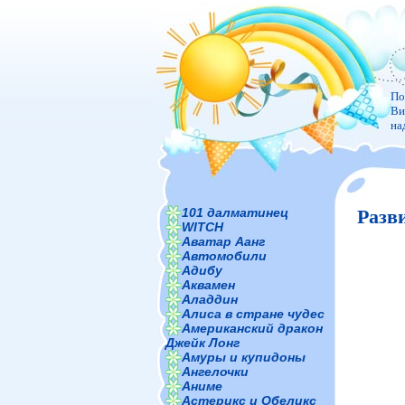
По
Ви
на
101 далматинец
Разв
WITCH
Аватар Аанг
Автомобили
Адибу
Аквамен
Аладдин
Алиса в стране чудес
Американский дракон
Джейк Лонг
Амуры и купидоны
Ангелочки
Аниме
Астерикс и Обеликс