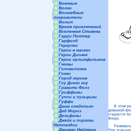
Военные
Волки
Волшебные
покровители
Вольт
Время приключений
Вселенная Стивена
Гарри Поттер
Гарфилд
Геркулес
Герои в масках
Герои Диснея
Герои мультфильмов
Гномы
Головоломка
Гонки
Город героев
Гоу Диего гоу
Гравити Фолз
Гриффины
Гуппи и пузырьки
Гуффи
Даша следопыт
В этом ра
девушкой-фее
Дед Мороз
старается бо
Дельфины
Флору.
Джейк и пираты
Нетландии
Развивать
Джимми Нейтрон
При этом нар