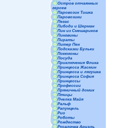
Остров отчаянных
героев
Паровозик Тишка
Паровозики
Пегас
Пибоди и Шерман
Пин из Смешариков
Пингвины
Пираты
Питер Пен
Подсказки Бульки
Покемоны
Посуда
Приключения Флика
Принцесса Жасмин
Принцесса и лягушка
Принцесса София
Принцессы
Профессии
Пряничный домик
Птицы
Пчелка Майя
Ральф
Рапунцель
Рио
Роботы
Рождество
Русалочка Ариэль