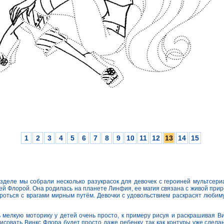
1
2
3
4
5
6
7
8
9
10
11
12
13
14
15
зделе мы собрали несколько разукрасок для девочек с героиней мультсери
й Флорой. Она родилась на планете Линфия, ее магия связана с живой прир
роться с врагами мирным путём. Девочки с удовольствием раскрасят любим
 мелкую моторику у детей очень просто, к примеру рисуя и раскрашивая В
исовать Винкс Флора будет просто даже ребенку, так как контуры уже сдела