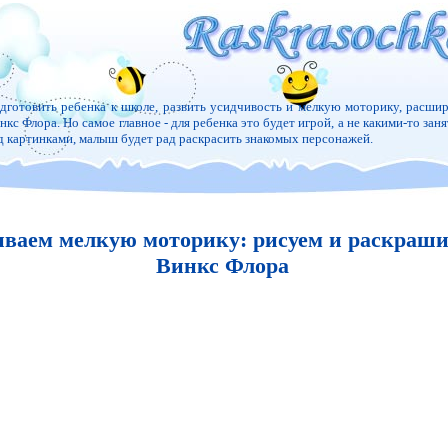
дготовить ребенка к школе, развить усидчивость и мелкую моторику, расшир
нкс Флора. Но самое главное - для ребенка это будет игрой, а не какими-то зан
д картинками, малыш будет рад раскрасить знакомых персонажей.
иваем мелкую моторику: рисуем и раскраш
Винкс Флора