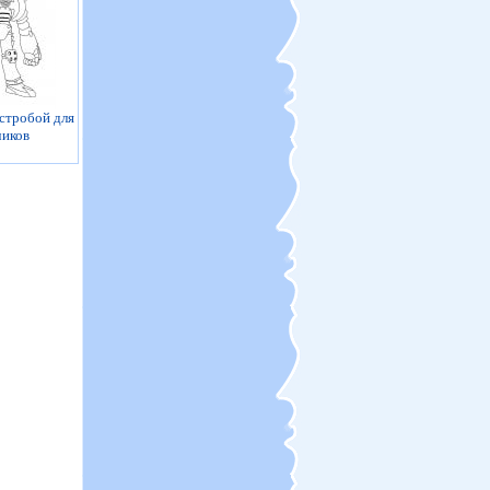
стробой для
чиков