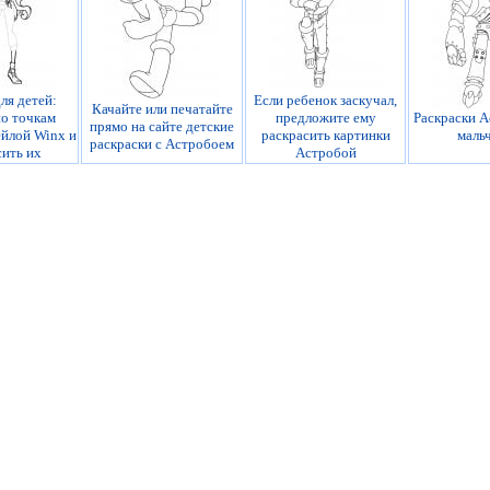
ля детей:
Если ребенок заскучал,
Качайте или печатайте
по точкам
предложите ему
Раскраски А
прямо на сайте детские
ейлой Winx и
раскрасить картинки
маль
раскраски с Астробоем
сить их
Астробой