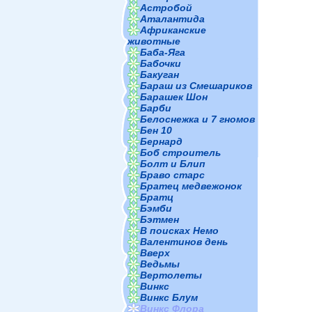
Астробой
Аталантида
Африканские
животные
Баба-Яга
Бабочки
Бакуган
Бараш из Смешариков
Барашек Шон
Барби
Белоснежка и 7 гномов
Бен 10
Бернард
Боб строитель
Болт и Блип
Браво старс
Братец медвежонок
Братц
Бэмби
Бэтмен
В поисках Немо
Валентинов день
Вверх
Ведьмы
Вертолеты
Винкс
Винкс Блум
Винкс Флора