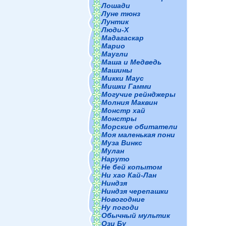
Лошади
Луне тюнз
Лунтик
Люди-Х
Мадагаскар
Марио
Маугли
Маша и Медведь
Машины
Микки Маус
Мишки Гамми
Могучие рейнджеры
Молния Маквин
Монстр хай
Монстры
Морские обитатели
Моя маленькая пони
Муза Винкс
Мулан
Наруто
Не бей копытом
Ни хао Кай-Лан
Ниндзя
Ниндзя черепашки
Новогодние
Ну погоди
Обычный мультик
Ози Бу