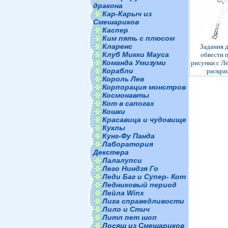
дракона
Кар-Карыч из
Смешариков
Каспер
Ким пять с плюсом
Кларенс
Задания д
Клуб Микки Мауса
обвести 
Команда Умизуми
рисунки с Л
Корабли
раскра
Король Лев
Корпорация монстров
Космонавты
Кот в сапогах
Кошки
Красавица и чудовище
Куклы
Кунг-Фу Панда
Лаборатория
Декстера
Лалалупси
Лего Ниндзя Го
Леди Баг и Супер- Кот
Ледниковый период
Лейла Winx
Лига справедливости
Лило и Стич
Литл пет шоп
Лосяш из Смешариков