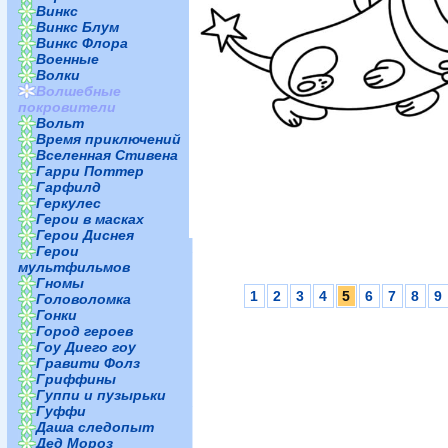
Винкс
Винкс Блум
Винкс Флора
Военные
Волки
Волшебные
покровители
Вольт
Время приключений
Вселенная Стивена
Гарри Поттер
Гарфилд
Геркулес
Герои в масках
Герои Диснея
Герои
мультфильмов
Гномы
1
2
3
4
5
6
7
8
9
Головоломка
Гонки
Город героев
Гоу Диего гоу
Гравити Фолз
Гриффины
Гуппи и пузырьки
Гуффи
Даша следопыт
Дед Мороз