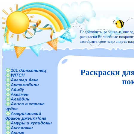
Подготовить ребенка к школе
раскраски Волшебные покровител
заставлять свое чадо сидеть н
101 далматинец
Раскраски дл
WITCH
по
Аватар Аанг
Автомобили
Адибу
Аквамен
Аладдин
Алиса в стране
чудес
Американский
дракон Джейк Лонг
Амуры и купидоны
Ангелочки
Аниме