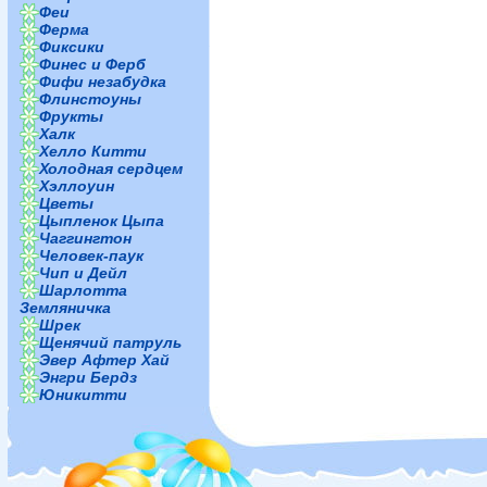
Феи
Ферма
Фиксики
Финес и Ферб
Фифи незабудка
Флинстоуны
Фрукты
Халк
Хелло Китти
Холодная сердцем
Хэллоуин
Цветы
Цыпленок Цыпа
Чаггингтон
Человек-паук
Чип и Дейл
Шарлотта
Земляничка
Шрек
Щенячий патруль
Эвер Афтер Хай
Энгри Бердз
Юникитти