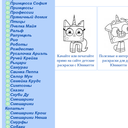
Принцесса София
Принцессы
Профессии
Пряничный домик
Птицы
Пчелка Майя
Ральф
Рапунцель
Рио
Роботы
Рождество
Русалочка Ариэль
Качайте или печатайте
Полезные и инте
Ручей Крейга
прямо на сайте детские
раскраски для д
Рыцари
раскраски с Юникитти
Юникитти
Самураи
Свинка Пеппа
Селор Мун
Семейка Крудс
Симпсоны
Сказки
Скуби Ду
Смешарики
Смешарики
Копатыч
Смешарики Крош
Смешарики Нюша
Смурфы
Собаки