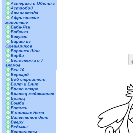
Астерикс и Обеликс
Астробой
Аталантида
Африканские
животные
Баба-Яга
Бабочки
Бакуган
Бараш из
Смешариков
Барашек Шон
Барби
Белоснежка и 7
гномов
Бен 10
Бернард
Боб строитель
Болт и Блип
Браво старс
Братец медвежонок
Братц
Бэмби
Бэтмен
В поисках Немо
Валентинов день
Вверх
Ведьмы
Вертолеты