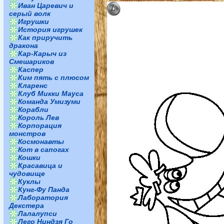
Иван Царевич и
серый волк
Игрушки
История игрушек
Как приручить
дракона
Кар-Карыч из
Смешариков
Каспер
Ким пять с плюсом
Кларенс
Клуб Микки Мауса
Команда Умизуми
Корабли
Король Лев
Корпорация
монстров
Космонавты
Кот в сапогах
Кошки
Красавица и
чудовище
Куклы
Кунг-Фу Панда
Лаборатория
Декстера
Лалалупси
Лего Ниндзя Го