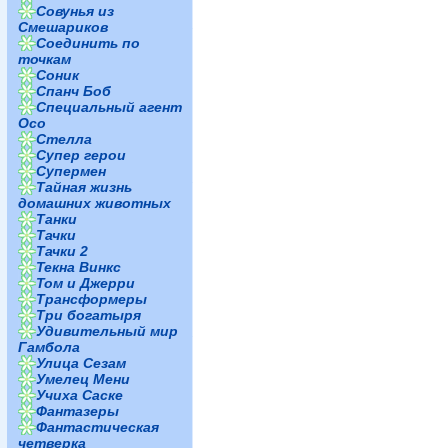
Совунья из
Смешариков
Соединить по
точкам
Соник
Спанч Боб
Специальный агент
Осо
Стелла
Супер герои
Супермен
Тайная жизнь
домашних животных
Танки
Тачки
Тачки 2
Текна Винкс
Том и Джерри
Трансформеры
Три богатыря
Удивительный мир
Гамбола
Улица Сезам
Умелец Мени
Учиха Саске
Фантазеры
Фантастическая
четверка