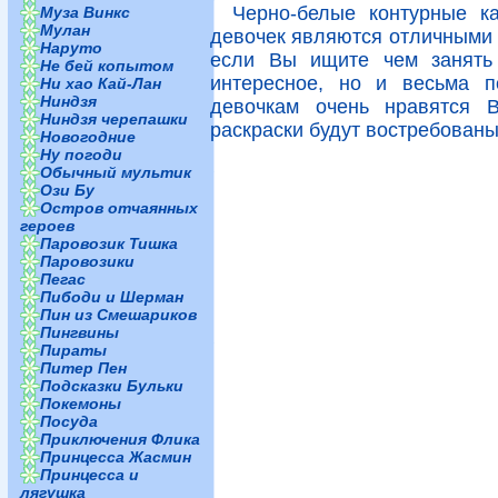
Черно-белые контурные к
Муза Винкс
Мулан
девочек являются отличными р
Наруто
если Вы ищите чем занять 
Не бей копытом
интересное, но и весьма п
Ни хао Кай-Лан
Ниндзя
девочкам очень нравятся В
Ниндзя черепашки
раскраски будут востребованы
Новогодние
Ну погоди
Обычный мультик
Ози Бу
Остров отчаянных
героев
Паровозик Тишка
Паровозики
Пегас
Пибоди и Шерман
Пин из Смешариков
Пингвины
Пираты
Питер Пен
Подсказки Бульки
Покемоны
Посуда
Приключения Флика
Принцесса Жасмин
Принцесса и
лягушка