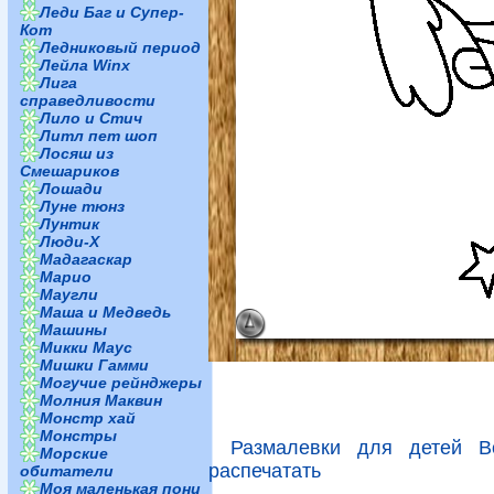
Леди Баг и Супер-
Кот
Ледниковый период
Лейла Winx
Лига
справедливости
Лило и Стич
Литл пет шоп
Лосяш из
Смешариков
Лошади
Луне тюнз
Лунтик
Люди-Х
Мадагаскар
Марио
Маугли
Маша и Медведь
Машины
Микки Маус
Мишки Гамми
Могучие рейнджеры
Молния Маквин
Монстр хай
Монстры
Размалевки для детей В
Морские
распечатать
обитатели
Моя маленькая пони