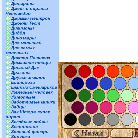
Дельфины
Джейк и пираты
Нетландии
Джимми Нейтрон
Джонни Тест
Дигимоны
Диддл
Динозавры
Для малышей
Для самых
маленьких
Доктор Плюшева
Домашние птицы
Дональд Дак
Драконы
Друзья ангелов
Единороги
Ежик из Смешариков
Железный человек
Животные
Заботливые мишки
Зайцы
Зак Шторм супер
пират
Звездные войны
Зверополис
Зеленый фонарь
Золушка