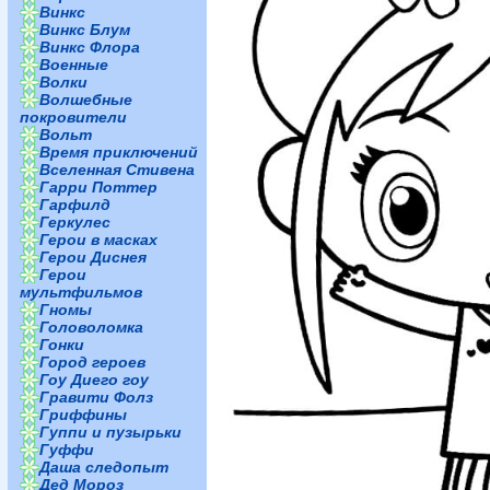
Винкс
Винкс Блум
Винкс Флора
Военные
Волки
Волшебные
покровители
Вольт
Время приключений
Вселенная Стивена
Гарри Поттер
Гарфилд
Геркулес
Герои в масках
Герои Диснея
Герои
мультфильмов
Гномы
Головоломка
Гонки
Город героев
Гоу Диего гоу
Гравити Фолз
Гриффины
Гуппи и пузырьки
Гуффи
Даша следопыт
Дед Мороз