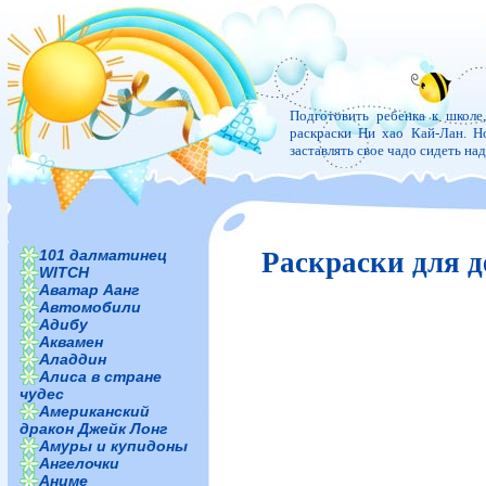
Подготовить ребенка к школе
раскраски Ни хао Кай-Лан. Но
заставлять свое чадо сидеть н
101 далматинец
Раскраски для д
WITCH
Аватар Аанг
Автомобили
Адибу
Аквамен
Аладдин
Алиса в стране
чудес
Американский
дракон Джейк Лонг
Амуры и купидоны
Ангелочки
Аниме