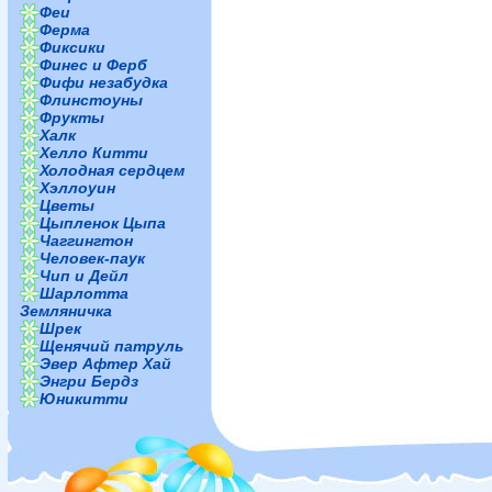
Феи
Ферма
Фиксики
Финес и Ферб
Фифи незабудка
Флинстоуны
Фрукты
Халк
Хелло Китти
Холодная сердцем
Хэллоуин
Цветы
Цыпленок Цыпа
Чаггингтон
Человек-паук
Чип и Дейл
Шарлотта
Земляничка
Шрек
Щенячий патруль
Эвер Афтер Хай
Энгри Бердз
Юникитти