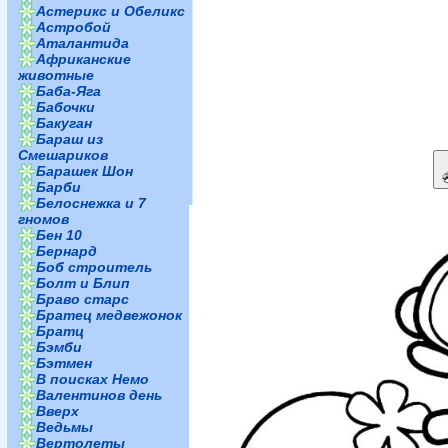
Астерикс и Обеликс
Астробой
Аталантида
Африканские
животные
Баба-Яга
Бабочки
Бакуган
Бараш из
Смешариков
Барашек Шон
Барби
Белоснежка и 7
гномов
Бен 10
Бернард
Боб строитель
Болт и Блип
Браво старс
Братец медвежонок
Братц
Бэмби
Бэтмен
В поисках Немо
Валентинов день
Вверх
Ведьмы
Вертолеты