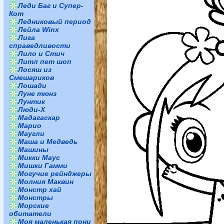
Леди Баг и Супер-
Кот
Ледниковый период
Лейла Winx
Лига
справедливости
Лило и Стич
Литл пет шоп
Лосяш из
Смешариков
Лошади
Луне тюнз
Лунтик
Люди-Х
Мадагаскар
Марио
Маугли
Маша и Медведь
Машины
Микки Маус
Мишки Гамми
Могучие рейнджеры
Молния Маквин
Монстр хай
Монстры
Морские
обитатели
Моя маленькая пони