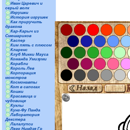
Иван Царевич и
серый волк
Игрушки
История игрушек
Как приручить
дракона
Кар-Карыч из
Смешариков
Каспер
Ким пять с плюсом
Кларенс
Клуб Микки Мауса
Команда Умизуми
Корабли
Король Лев
Корпорация
монстров
Космонавты
Кот в сапогах
Кошки
Красавица и
чудовище
Куклы
Кунг-Фу Панда
Лаборатория
Декстера
Лалалупси
Лего Ниндзя Го