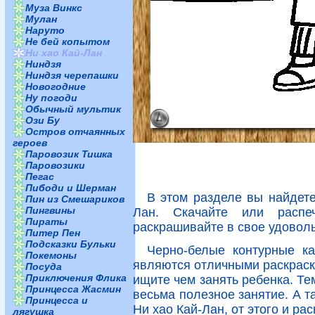
Муза Винкс
Мулан
Наруто
Не бей копытом
Ни хао Кай-Лан
Ниндзя
Ниндзя черепашки
Новогодние
Ну погоди
Обычный мультик
Ози Бу
Остров отчаянных
героев
Паровозик Тишка
Паровозики
Пегас
Пибоди и Шерман
В этом разделе вы найдет
Пин из Смешариков
Пингвины
Лан. Скачайте или распе
Пираты
раскрашивайте в свое удоволь
Питер Пен
Подсказки Бульки
Черно-белые контурные к
Покемоны
являются отличными раскраска
Посуда
Приключения Флика
ищите чем занять ребенка. Те
Принцесса Жасмин
весьма полезное занятие. А т
Принцесса и
Ни хао Кай-Лан, от этого и ра
лягушка