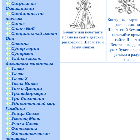
Совунья из
Смешариков
Соединить по
точкам
Контурные картин
Соник
раскрашивани
Спанч Боб
Шарлоттой Земля
Качайте или печатайте
Специальный агент
печатайте прям
прямо на сайте детские
Осо
сайте. Шарло
раскраски с Шарлоттой
Стелла
Земляничка дер
Земляничкой
Супер герои
руках букет с кр
Супермен
цветами и раду
Тайная жизнь
жизни.
домашних животных
Танки
Тачки
Тачки 2
Текна Винкс
Том и Джерри
Трансформеры
Три богатыря
Удивительный мир
Гамбола
Улица Сезам
Умелец Мени
Учиха Саске
Фантазеры
Фантастическая
четверка