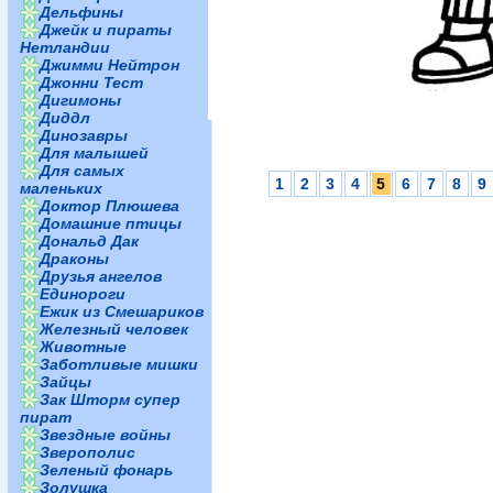
Дельфины
Джейк и пираты
Нетландии
Джимми Нейтрон
Джонни Тест
Дигимоны
Диддл
Динозавры
Для малышей
Для самых
1
2
3
4
5
6
7
8
9
маленьких
Доктор Плюшева
Домашние птицы
Дональд Дак
Драконы
Друзья ангелов
Единороги
Ежик из Смешариков
Железный человек
Животные
Заботливые мишки
Зайцы
Зак Шторм супер
пират
Звездные войны
Зверополис
Зеленый фонарь
Золушка