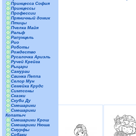
Принцесса София
Принцессы
Профессии
Пряничный домик
Птицы
Пчелка Майя
Ральф
Рапунцель
Рио
Роботы
Рождество
Русалочка Ариэль
Ручей Крейга
Рыцари
Самураи
Свинка Пеппа
Селор Мун
Семейка Крудс
Симпсоны
Сказки
Скуби Ду
Смешарики
Смешарики
Копатыч
Смешарики Крош
Смешарики Нюша
Смурфы
Собаки