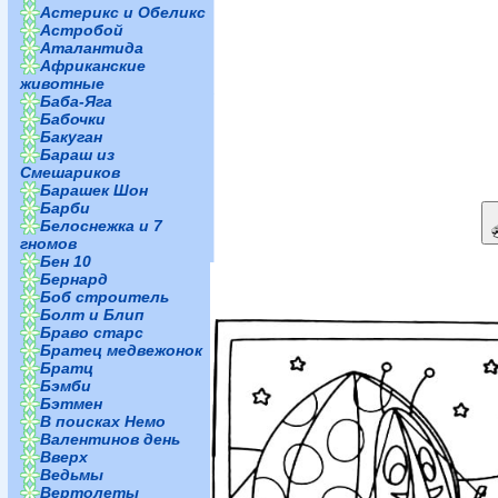
Астерикс и Обеликс
Астробой
Аталантида
Африканские
животные
Баба-Яга
Бабочки
Бакуган
Бараш из
Смешариков
Барашек Шон
Барби
Белоснежка и 7
гномов
Бен 10
Бернард
Боб строитель
Болт и Блип
Браво старс
Братец медвежонок
Братц
Бэмби
Бэтмен
В поисках Немо
Валентинов день
Вверх
Ведьмы
Вертолеты