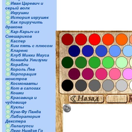
Иван Царевич и
серый волк
Игрушки
История игрушек
Как приручить
дракона
Кар-Карыч из
Смешариков
Каспер
Ким пять с плюсом
Кларенс
Клуб Микки Мауса
Команда Умизуми
Корабли
Король Лев
Корпорация
монстров
Космонавты
Кот в сапогах
Кошки
Красавица и
чудовище
Куклы
Кунг-Фу Панда
Лаборатория
Декстера
Лалалупси
Лего Ниндзя Го