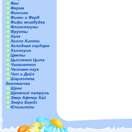
Феи
Ферма
Фиксики
Финес и Ферб
Фифи незабудка
Флинстоуны
Фрукты
Халк
Хелло Китти
Холодная сердцем
Хэллоуин
Цветы
Цыпленок Цыпа
Чаггингтон
Человек-паук
Чип и Дейл
Шарлотта
Земляничка
Шрек
Щенячий патруль
Эвер Афтер Хай
Энгри Бердз
Юникитти