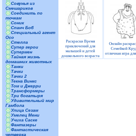
Совунья из
Смешариков
Соединить по
точкам
Соник
Спанч Боб
Специальный агент
Осо
Раскраски Время
Стелла
Онлайн раскрас
приключений для
Супер герои
Семейкой Круд
малышей и детей
Супермен
отличная игра для
дошкольного возраста
Тайная жизнь
домашних животных
Танки
Тачки
Тачки 2
Текна Винкс
Том и Джерри
Трансформеры
Три богатыря
Удивительный мир
Гамбола
Улица Сезам
Умелец Мени
Учиха Саске
Фантазеры
Фантастическая
четверка