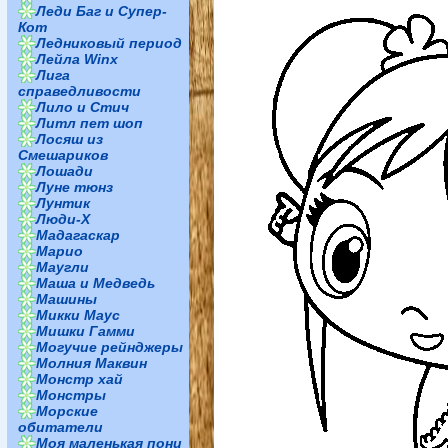
Леди Баг и Супер-
Кот
Ледниковый период
Лейла Winx
Лига
справедливости
Лило и Стич
Литл пет шоп
Лосяш из
Смешариков
Лошади
Луне тюнз
Лунтик
Люди-Х
Мадагаскар
Марио
Маугли
Маша и Медведь
Машины
Микки Маус
Мишки Гамми
Могучие рейнджеры
Молния Маквин
Монстр хай
Монстры
Морские
обитатели
Моя маленькая пони