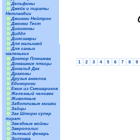
Дельфины
Джейк и пираты
Нетландии
Джимми Нейтрон
Джонни Тест
Дигимоны
Диддл
Динозавры
Для малышей
Для самых
маленьких
Доктор Плюшева
1
2
3
4
5
6
7
8
9
Домашние птицы
Дональд Дак
Драконы
Друзья ангелов
Единороги
Ежик из Смешариков
Железный человек
Животные
Заботливые мишки
Зайцы
Зак Шторм супер
пират
Звездные войны
Зверополис
Зеленый фонарь
Золушка