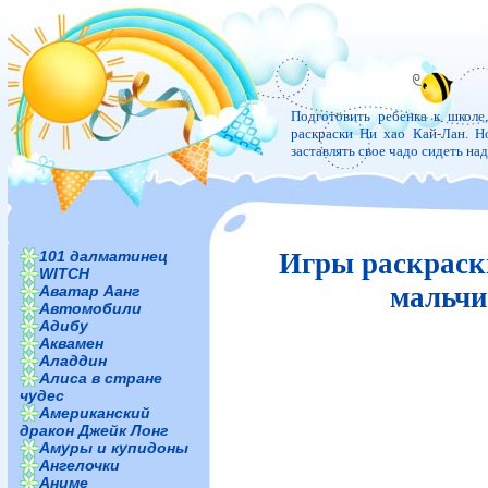
Подготовить ребенка к школе
раскраски Ни хао Кай-Лан. Но
заставлять свое чадо сидеть н
101 далматинец
Игры раскраск
WITCH
мальчи
Аватар Аанг
Автомобили
Адибу
Аквамен
Аладдин
Алиса в стране
чудес
Американский
дракон Джейк Лонг
Амуры и купидоны
Ангелочки
Аниме