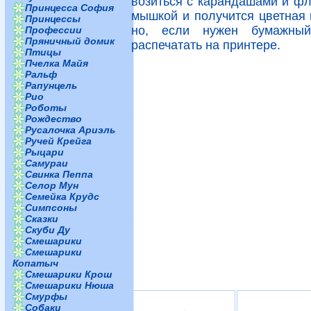
возиться с карандашами и фл
Принцесса София
мышкой и получится цветная 
Принцессы
но, если нужен бумажный
Профессии
Пряничный домик
распечатать на принтере.
Птицы
Пчелка Майя
Ральф
Рапунцель
Рио
Роботы
Рождество
Русалочка Ариэль
Ручей Крейга
Рыцари
Самураи
Свинка Пеппа
Селор Мун
Семейка Крудс
Симпсоны
Сказки
Скуби Ду
Смешарики
Смешарики
Копатыч
Смешарики Крош
Смешарики Нюша
Смурфы
Собаки