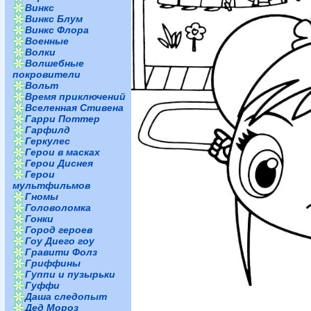
Винкс
Винкс Блум
Винкс Флора
Военные
Волки
Волшебные
покровители
Вольт
Время приключений
Вселенная Стивена
Гарри Поттер
Гарфилд
Геркулес
Герои в масках
Герои Диснея
Герои
мультфильмов
Гномы
Головоломка
Гонки
Город героев
Гоу Диего гоу
Гравити Фолз
Гриффины
Гуппи и пузырьки
Гуффи
Даша следопыт
Дед Мороз