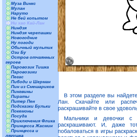
Муза Винкс
Мулан
Наруто
Не бей копытом
Ни хао Кай-Лан
Ниндзя
Ниндзя черепашки
Новогодние
Ну погоди
Обычный мультик
Ози Бу
Остров отчаянных
героев
Паровозик Тишка
Паровозики
Пегас
Пибоди и Шерман
Пин из Смешариков
Пингвины
В этом разделе вы найдет
Пираты
Питер Пен
Лан. Скачайте или распе
Подсказки Бульки
раскрашивайте в свое удоволь
Покемоны
Посуда
Мальчики и девочки с 
Приключения Флика
раскрашивают. И, даже тот
Принцесса Жасмин
Принцесса и
побаловаться в игры раскраск
лягушка