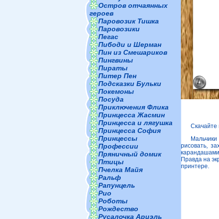
Остров отчаянных
героев
Паровозик Тишка
Паровозики
Пегас
Пибоди и Шерман
Пин из Смешариков
Пингвины
Пираты
Питер Пен
Подсказки Бульки
Покемоны
Посуда
Приключения Флика
Принцесса Жасмин
Принцесса и лягушка
Скачайте
Принцесса София
Принцессы
Мальчики 
Профессии
рисовать, за
карандашами
Пряничный домик
Правда на эк
Птицы
принтере.
Пчелка Майя
Ральф
Рапунцель
Рио
Роботы
Рождество
Русалочка Ариэль