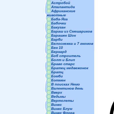
Астробой
Аталантида
Африканские
животные
Баба-Яга
Бабочки
Бакуган
Бараш из Смешариков
Барашек Шон
Барби
Белоснежка и 7 гномов
Бен 10
Бернард
Боб строитель
Болт и Блип
Браво старс
Братец медвежонок
Братц
Бэмби
Бэтмен
В поисках Немо
Валентинов день
Вверх
Ведьмы
Вертолеты
Винкс
Винкс Блум
Винкс Флора