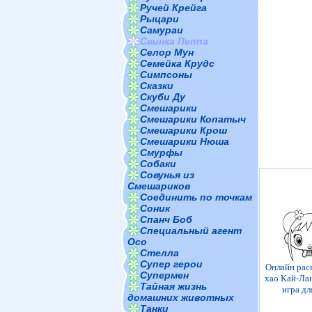
Ручей Крейга
Рыцари
Самураи
Свинка Пеппа
Селор Мун
Семейка Крудс
Симпсоны
Сказки
Скуби Ду
Смешарики
Смешарики Копатыч
Смешарики Крош
Смешарики Нюша
Смурфы
Собаки
Совунья из
Смешариков
Соединить по точкам
Соник
Спанч Боб
Специальный агент
Осо
Стелла
Супер герои
Онлайн рас
Супермен
хао Кай-Лан
Тайная жизнь
игра дл
домашних животных
Танки