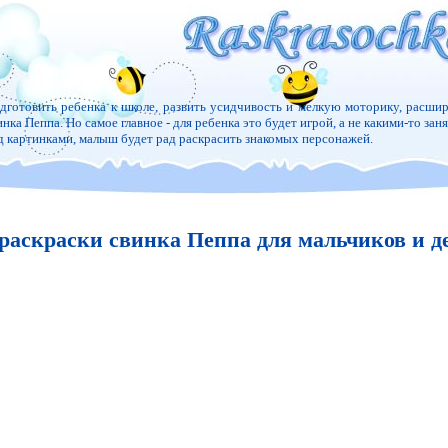
дготовить ребенка к школе, развить усидчивость и мелкую моторику, расшир
инка Пеппа. Но самое главное - для ребенка это будет игрой, а не какими-то зан
д картинками, малыш будет рад раскрасить знакомых персонажей.
раскраски свинка Пеппа для мальчиков и д