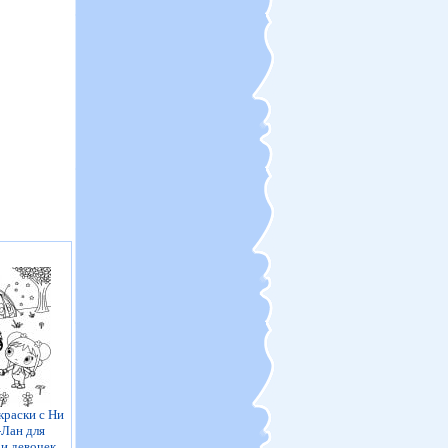
краски с Ни
-Лан для
 и девочек