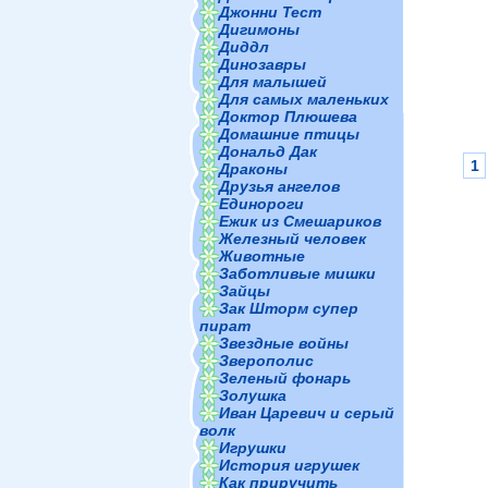
Джонни Тест
Дигимоны
Диддл
Динозавры
Для малышей
Для самых маленьких
Доктор Плюшева
Домашние птицы
Дональд Дак
1
Драконы
Друзья ангелов
Единороги
Ежик из Смешариков
Железный человек
Животные
Заботливые мишки
Зайцы
Зак Шторм супер
пират
Звездные войны
Зверополис
Зеленый фонарь
Золушка
Иван Царевич и серый
волк
Игрушки
История игрушек
Как приручить