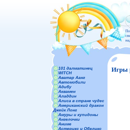
По
св
на
101 далматинец
Игры 
WITCH
Аватар Аанг
Автомобили
Адибу
Аквамен
Аладдин
Алиса в стране чудес
Американский дракон
Джейк Лонг
Амуры и купидоны
Ангелочки
Аниме
Астерикс и Обеликс