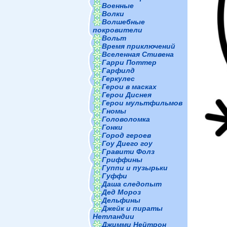
Военные
Волки
Волшебные
покровители
Вольт
Время приключений
Вселенная Стивена
Гарри Поттер
Гарфилд
Геркулес
Герои в масках
Герои Диснея
Герои мультфильмов
Гномы
Головоломка
Гонки
Город героев
Гоу Диего гоу
Гравити Фолз
Гриффины
Гуппи и пузырьки
Гуффи
Даша следопыт
Дед Мороз
Дельфины
Джейк и пираты
Нетландии
Джимми Нейтрон