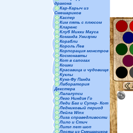
дракона
Кар-Карыч из
Смешариков
Каспер
Ким пять с плюсом
Кларенс
Клуб Микки Мауса
Команда Умизуми
Корабли
Король Лев
Корпорация монстров
Космонавты
Кот в сапогах
Кошки
Красавица и чудовище
Куклы
Кунг-Фу Панда
Лаборатория
Декстера
Лалалупси
Лего Ниндзя Го
Леди Баг и Супер- Кот
Ледниковый период
Лейла Winx
Лига справедливости
Лило и Стич
Литл пет шоп
Лосяш из Смешариков