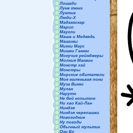
Лошади
Луне тюнз
Лунтик
Люди-Х
Мадагаскар
Марио
Маугли
Маша и Медведь
Машины
Микки Маус
Мишки Гамми
Могучие рейнджеры
Молния Маквин
Монстр хай
Монстры
Морские обитатели
Моя маленькая пони
Муза Винкс
Мулан
Наруто
Не бей копытом
Ни хао Кай-Лан
Ниндзя
Ниндзя черепашки
Новогодние
Ну погоди
Обычный мультик
Ози Бу