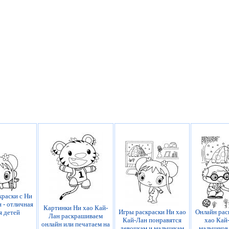
краски с Ни
 - отличная
Картинки Ни хао Кай-
Игры раскраски Ни хао
Онлайн рас
я детей
Лан раскрашиваем
Кай-Лан понравятся
хао Кай
онлайн или печатаем на
девочкам и мальчикам
мальчиков