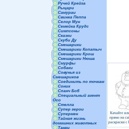
Ручей Крейга
Рыцари
Самураи
Свинка Пеппа
Селор Мун
Семейка Крудс
Симпсоны
Сказки
Скуби Ду
Смешарики
Смешарики Копатыч
Смешарики Крош
Смешарики Нюша
Смурфы
Собаки
Совунья из
Смешариков
Соединить по точкам
Соник
Спанч Боб
Специальный агент
Осо
Стелла
Супер герои
Качайте ил
Супермен
прямо на са
Тайная жизнь
раскраски с
домашних животных
Танки