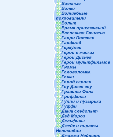
Военные
Волки
Волшебные
покровители
Вольт
Время приключений
Вселенная Стивена
Гарри Поттер
Гарфилд
Геркулес
Герои в масках
Герои Диснея
Герои мультфильмов
Гномы
Головоломка
Гонки
Город героев
Гоу Диего гоу
Гравити Фолз
Гриффины
Гуппи и пузырьки
Гуффи
Даша следопыт
Дед Мороз
Дельфины
Джейк и пираты
Нетландии
Джимми Нейтрон