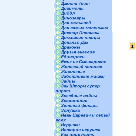
Джонни Тест
Дигимоны
Диддл
Динозавры
Для малышей
Для самых маленьких
Доктор Плюшева
Домашние птицы
Дональд Дак
1
Драконы
Друзья ангелов
Единороги
Ежик из Смешариков
Железный человек
Животные
Заботливые мишки
Зайцы
Зак Шторм супер
пират
Звездные войны
Зверополис
Зеленый фонарь
Золушка
Иван Царевич и серый
волк
Игрушки
История игрушек
Как приручить