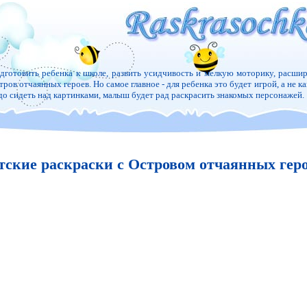
дготовить ребенка к школе, развить усидчивость и мелкую моторику, расшир
тров отчаянных героев. Но самое главное - для ребенка это будет игрой, а не к
до сидеть над картинками, малыш будет рад раскрасить знакомых персонажей.
тские раскраски с Островом отчаянных гер