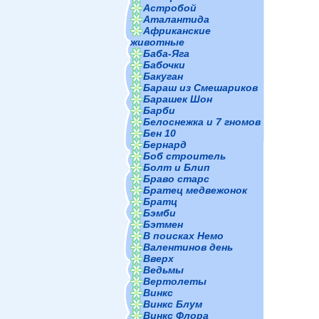
Астробой
Аталантида
Африканские
животные
Баба-Яга
Бабочки
Бакуган
Бараш из Смешариков
Барашек Шон
Барби
Белоснежка и 7 гномов
Бен 10
Бернард
Боб строитель
Болт и Блип
Браво старс
Братец медвежонок
Братц
Бэмби
Бэтмен
В поисках Немо
Валентинов день
Вверх
Ведьмы
Вертолеты
Винкс
Винкс Блум
Винкс Флора