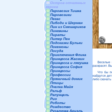
Остров отчаянных
героев
Паровозик Тишка
Паровозики
Пегас
Пибоди и Шерман
Пин из Смешариков
Пингвины
Пираты
Питер Пен
Подсказки Бульки
Покемоны
Посуда
Приключения Флика
Принцесса Жасмин
Веселые 
Принцесса и лягушка
раскрасят. В
Принцесса София
Принцессы
Что бы п
Профессии
найдутся дет
Пряничный домик
либо скачать
Птицы
Пчелка Майя
Ральф
Рапунцель
Рио
Роботы
Рождество
Русалочка Ариэль