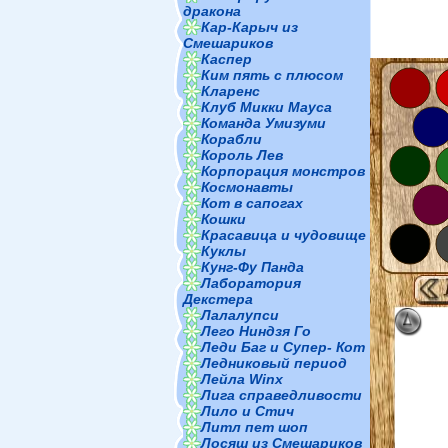
дракона
Кар-Карыч из
Смешариков
Каспер
Ким пять с плюсом
Кларенс
Клуб Микки Мауса
Команда Умизуми
Корабли
Король Лев
Корпорация монстров
Космонавты
Кот в сапогах
Кошки
Красавица и чудовище
Куклы
Кунг-Фу Панда
Лаборатория
Декстера
Лалалупси
Лего Ниндзя Го
Леди Баг и Супер- Кот
Ледниковый период
Лейла Winx
Лига справедливости
Лило и Стич
Литл пет шоп
Лосяш из Смешариков