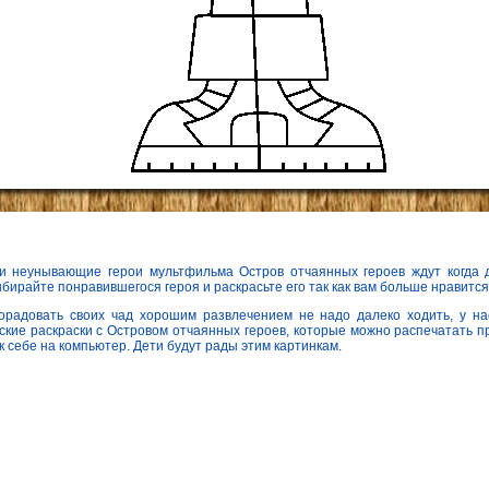
и неунывающие герои мультфильма Остров отчаянных героев ждут когда 
ыбирайте понравившегося героя и раскрасьте его так как вам больше нравится
орадовать своих чад хорошим развлечением не надо далеко ходить, у на
ские раскраски с Островом отчаянных героев, которые можно распечатать п
 к себе на компьютер. Дети будут рады этим картинкам.