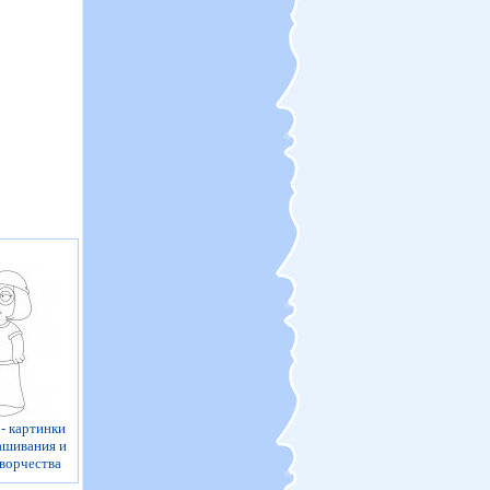
- картинки
ашивания и
творчества