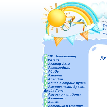
По
Ос
ча
101 далматинец
Де
WITCH
Аватар Аанг
Автомобили
Адибу
Аквамен
Аладдин
Алиса в стране чудес
Американский дракон
Джейк Лонг
Амуры и купидоны
Ангелочки
Аниме
Астерикс и Обеликс