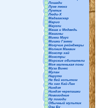
Лошади
Луне тюнз
Лунтик
Люди-Х
Мадагаскар
Марио
Маугли
Маша и Медведь
Машины
Микки Маус
Мишки Гамми
Могучие рейнджеры
Молния Маквин
Монстр хай
Монстры
Морские обитатели
Моя маленькая пони
Муза Винкс
Мулан
Наруто
Не бей копытом
Ни хао Кай-Лан
Ниндзя
Ниндзя черепашки
Новогодние
Ну погоди
Обычный мультик
Ози Бу