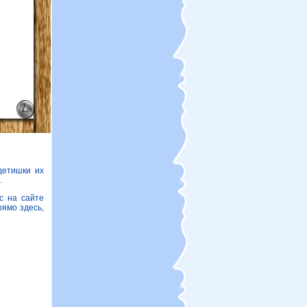
детишки их
.
с на сайте
рямо здесь,