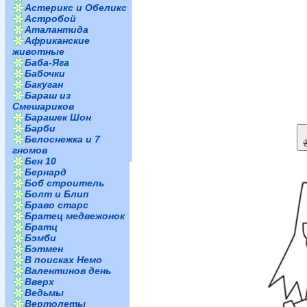
Астерикс и Обеликс
Астробой
Аталантида
Африканские
животные
Баба-Яга
Бабочки
Бакуган
Бараш из
Смешариков
Барашек Шон
Барби
Белоснежка и 7
гномов
Бен 10
Бернард
Боб строитель
Болт и Блип
Браво старс
Братец медвежонок
Братц
Бэмби
Бэтмен
В поисках Немо
Валентинов день
Вверх
Ведьмы
Вертолеты