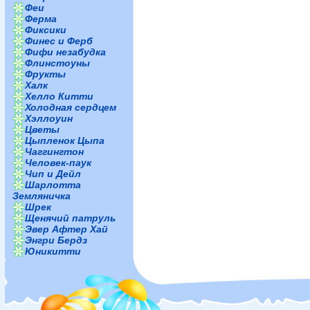
Феи
Ферма
Фиксики
Финес и Ферб
Фифи незабудка
Флинстоуны
Фрукты
Халк
Хелло Китти
Холодная сердцем
Хэллоуин
Цветы
Цыпленок Цыпа
Чаггингтон
Человек-паук
Чип и Дейл
Шарлотта
Земляничка
Шрек
Щенячий патруль
Эвер Афтер Хай
Энгри Бердз
Юникитти