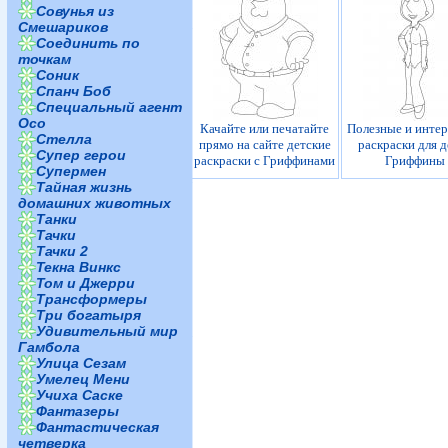
Совунья из
Смешариков
Соединить по
точкам
Соник
Спанч Боб
Специальный агент
Осо
Качайте или печатайте
Полезные и инте
Стелла
прямо на сайте детские
раскраски для д
Супер герои
раскраски с Гриффинами
Гриффины
Супермен
Тайная жизнь
домашних животных
Танки
Тачки
Тачки 2
Текна Винкс
Том и Джерри
Трансформеры
Три богатыря
Удивительный мир
Гамбола
Улица Сезам
Умелец Мени
Учиха Саске
Фантазеры
Фантастическая
четверка