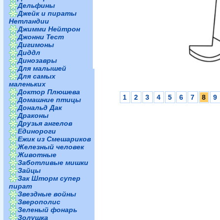
Дельфины
Джейк и пираты
Нетландии
Джимми Нейтрон
Джонни Тест
Дигимоны
Диддл
Динозавры
Для малышей
Для самых
маленьких
Доктор Плюшева
1
2
3
4
5
6
7
8
9
Домашние птицы
Дональд Дак
Драконы
Друзья ангелов
Единороги
Ежик из Смешариков
Железный человек
Животные
Заботливые мишки
Зайцы
Зак Шторм супер
пират
Звездные войны
Зверополис
Зеленый фонарь
Золушка