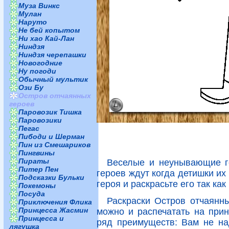
Муза Винкс
Мулан
Наруто
Не бей копытом
Ни хао Кай-Лан
Ниндзя
Ниндзя черепашки
Новогодние
Ну погоди
Обычный мультик
Ози Бу
Остров отчаянных
героев
Паровозик Тишка
Паровозики
Пегас
Пибоди и Шерман
Пин из Смешариков
Пингвины
Пираты
Веселые и неунывающие г
Питер Пен
героев ждут когда детишки их
Подсказки Бульки
героя и раскрасьте его так ка
Покемоны
Посуда
Раскраски Остров отчаянны
Приключения Флика
Принцесса Жасмин
можно и распечатать на прин
Принцесса и
ряд преимуществ: Вам не над
лягушка