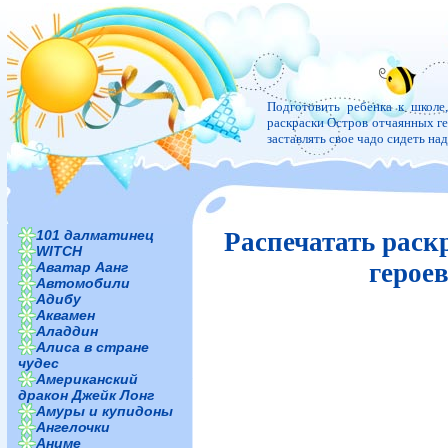
Подготовить ребенка к школе
раскраски Остров отчаянных гер
заставлять свое чадо сидеть н
101 далматинец
Распечатать раск
WITCH
герое
Аватар Аанг
Автомобили
Адибу
Аквамен
Аладдин
Алиса в стране
чудес
Американский
дракон Джейк Лонг
Амуры и купидоны
Ангелочки
Аниме