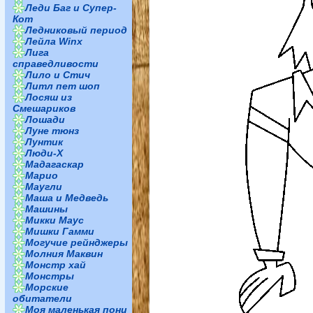
Леди Баг и Супер-
Кот
Ледниковый период
Лейла Winx
Лига
справедливости
Лило и Стич
Литл пет шоп
Лосяш из
Смешариков
Лошади
Луне тюнз
Лунтик
Люди-Х
Мадагаскар
Марио
Маугли
Маша и Медведь
Машины
Микки Маус
Мишки Гамми
Могучие рейнджеры
Молния Маквин
Монстр хай
Монстры
Морские
обитатели
Моя маленькая пони