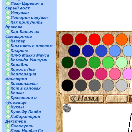
Иван Царевич и
серый волк
Игрушки
История игрушек
Как приручить
дракона
Кар-Карыч из
Смешариков
Каспер
Ким пять с плюсом
Кларенс
Клуб Микки Мауса
Команда Умизуми
Корабли
Король Лев
Корпорация
монстров
Космонавты
Кот в сапогах
Кошки
Красавица и
чудовище
Куклы
Кунг-Фу Панда
Лаборатория
Декстера
Лалалупси
Лего Ниндзя Го