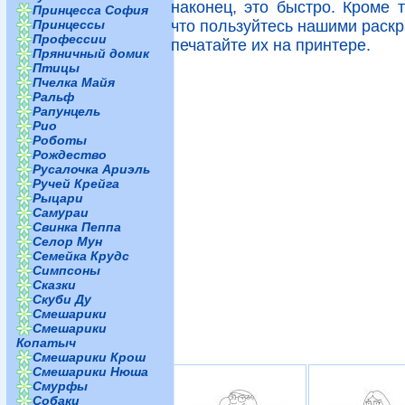
наконец, это быстро. Кроме т
Принцесса София
Принцессы
что пользуйтесь нашими раскр
Профессии
печатайте их на принтере.
Пряничный домик
Птицы
Пчелка Майя
Ральф
Рапунцель
Рио
Роботы
Рождество
Русалочка Ариэль
Ручей Крейга
Рыцари
Самураи
Свинка Пеппа
Селор Мун
Семейка Крудс
Симпсоны
Сказки
Скуби Ду
Смешарики
Смешарики
Копатыч
Смешарики Крош
Смешарики Нюша
Смурфы
Собаки