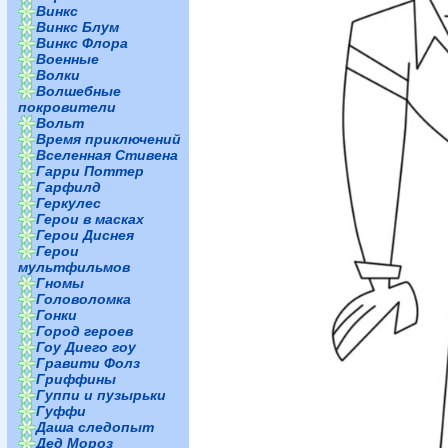
Винкс
Винкс Блум
Винкс Флора
Военные
Волки
Волшебные
покровители
Вольт
Время приключений
Вселенная Стивена
Гарри Поттер
Гарфилд
Геркулес
Герои в масках
Герои Диснея
Герои
мультфильмов
Гномы
Головоломка
Гонки
Город героев
Гоу Диего гоу
Гравити Фолз
Гриффины
Гуппи и пузырьки
Гуффи
Даша следопыт
Дед Мороз