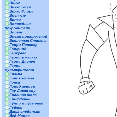
Винкс
Винкс Блум
Винкс Флора
Военные
Волки
Волшебные
покровители
Вольт
Время приключений
Вселенная Стивена
Гарри Поттер
Гарфилд
Геркулес
Герои в масках
Герои Диснея
Герои
мультфильмов
Гномы
Головоломка
Гонки
Город героев
Гоу Диего гоу
Гравити Фолз
Гриффины
Гуппи и пузырьки
Гуффи
Даша следопыт
Дед Мороз