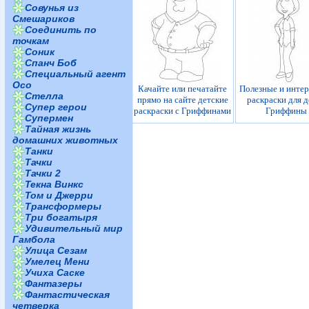
Совунья из
Смешариков
Соединить по
точкам
Соник
Спанч Боб
Специальный агент
Осо
Качайте или печатайте
Полезные и инте
Стелла
прямо на сайте детские
раскраски для д
Супер герои
раскраски с Гриффинами
Гриффины
Супермен
Тайная жизнь
домашних животных
Танки
Тачки
Тачки 2
Текна Винкс
Том и Джерри
Трансформеры
Три богатыря
Удивительный мир
Гамбола
Улица Сезам
Умелец Мени
Учиха Саске
Фантазеры
Фантастическая
четверка