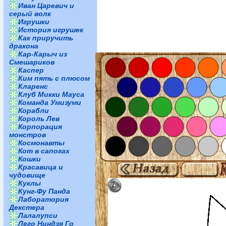
Иван Царевич и
серый волк
Игрушки
История игрушек
Как приручить
дракона
Кар-Карыч из
Смешариков
Каспер
Ким пять с плюсом
Кларенс
Клуб Микки Мауса
Команда Умизуми
Корабли
Король Лев
Корпорация
монстров
Космонавты
Кот в сапогах
Кошки
Красавица и
чудовище
Куклы
Кунг-Фу Панда
Лаборатория
Декстера
Лалалупси
Лего Ниндзя Го