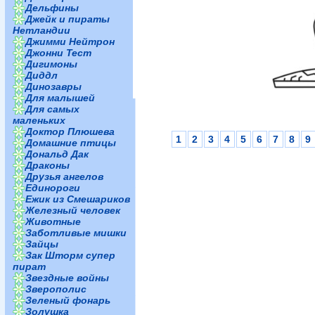
Дельфины
Джейк и пираты
Нетландии
Джимми Нейтрон
Джонни Тест
Дигимоны
Диддл
Динозавры
Для малышей
Для самых
маленьких
Доктор Плюшева
1
2
3
4
5
6
7
8
9
Домашние птицы
Дональд Дак
Драконы
Друзья ангелов
Единороги
Ежик из Смешариков
Железный человек
Животные
Заботливые мишки
Зайцы
Зак Шторм супер
пират
Звездные войны
Зверополис
Зеленый фонарь
Золушка