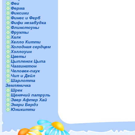
Феи
Ферма
Фиксики
Финес и Ферб
Фифи незабудка
Флинстоуны
Фрукты
Халк
Хелло Китти
Холодная сердцем
Хэллоуин
Цветы
Цыпленок Цыпа
Чаггингтон
Человек-паук
Чип и Дейл
Шарлотта
Земляничка
Шрек
Щенячий патруль
Эвер Афтер Хай
Энгри Бердз
Юникитти