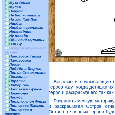
Муза Винкс
Мулан
Наруто
Не бей копытом
Ни хао Кай-Лан
Ниндзя
Ниндзя черепашки
Новогодние
Ну погоди
Обычный мультик
Ози Бу
Остров отчаянных
героев
Паровозик Тишка
Паровозики
Пегас
Пибоди и Шерман
Пин из Смешариков
Пингвины
Пираты
Веселые и неунывающие г
Питер Пен
героев ждут когда детишки их
Подсказки Бульки
героя и раскрасьте его так ка
Покемоны
Посуда
Развивать мелкую моторику 
Приключения Флика
Принцесса Жасмин
и раскрашивая Остров отча
Принцесса и
Остров отчаянных героев буде
лягушка