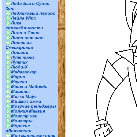
Леди Баг и Супер-
Кот
Ледниковый период
Лейла Winx
Лига
справедливости
Лило и Стич
Литл пет шоп
Лосяш из
Смешариков
Лошади
Луне тюнз
Лунтик
Люди-Х
Мадагаскар
Марио
Маугли
Маша и Медведь
Машины
Микки Маус
Мишки Гамми
Могучие рейнджеры
Молния Маквин
Монстр хай
Монстры
Морские
обитатели
Моя маленькая пони