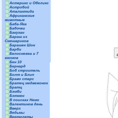
Астерикс и Обеликс
Астробой
Аталантида
Африканские
животные
Баба-Яга
Бабочки
Бакуган
Бараш из
Смешариков
Барашек Шон
Барби
Белоснежка и 7
гномов
Бен 10
Бернард
Боб строитель
Болт и Блип
Браво старс
Братец медвежонок
Братц
Бэмби
Бэтмен
В поисках Немо
Валентинов день
Вверх
Ведьмы
Вертолеты