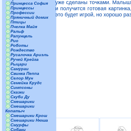
уже сделаны точками. Малышу
Принцесса София
Принцессы
и получится готовая картинка
Профессии
это будет игрой, но хорошо р
Пряничный домик
Птицы
Пчелка Майя
Ральф
Рапунцель
Рио
Роботы
Рождество
Русалочка Ариэль
Ручей Крейга
Рыцари
Самураи
Свинка Пеппа
Селор Мун
Семейка Крудс
Симпсоны
Сказки
Скуби Ду
Смешарики
Смешарики
Копатыч
Смешарики Крош
Смешарики Нюша
Смурфы
Собаки