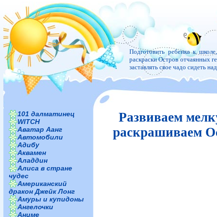
Подготовить ребенка к школе
раскраски Остров отчаянных гер
заставлять свое чадо сидеть н
101 далматинец
Развиваем мелк
WITCH
раскрашиваем Ос
Аватар Аанг
Автомобили
Адибу
Аквамен
Аладдин
Алиса в стране
чудес
Американский
дракон Джейк Лонг
Амуры и купидоны
Ангелочки
Аниме