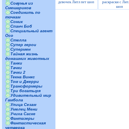
девочек Литл пет шоп
раскраски с Лит
Совунья из
шоп
Смешариков
Соединить по
точкам
Соник
Спанч Боб
Специальный агент
Осо
Стелла
Супер герои
Супермен
Тайная жизнь
домашних животных
Танки
Тачки
Тачки 2
Текна Винкс
Том и Джерри
Трансформеры
Три богатыря
Удивительный мир
Гамбола
Улица Сезам
Умелец Мени
Учиха Саске
Фантазеры
Фантастическая
четверка