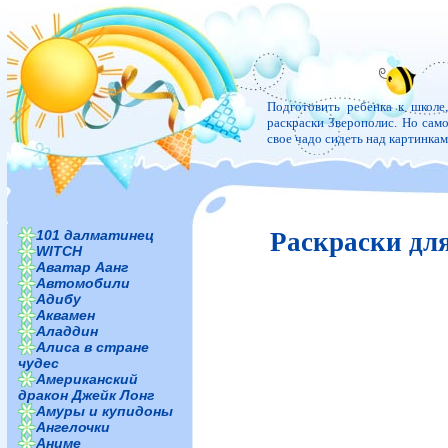
Подготовить ребенка к школе
раскраски Зверополис. Но самое
свое чадо сидеть над картинка
101 далматинец
Раскраски дл
WITCH
Аватар Аанг
Автомобили
Адибу
Аквамен
Аладдин
Алиса в стране
чудес
Американский
дракон Джейк Лонг
Амуры и купидоны
Ангелочки
Аниме