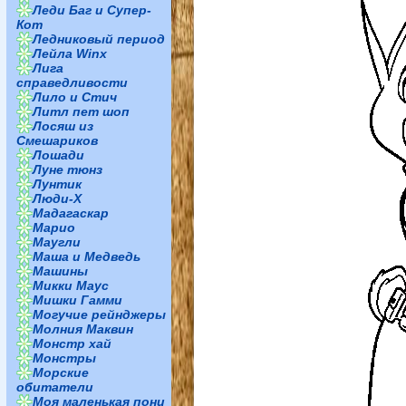
Леди Баг и Супер-
Кот
Ледниковый период
Лейла Winx
Лига
справедливости
Лило и Стич
Литл пет шоп
Лосяш из
Смешариков
Лошади
Луне тюнз
Лунтик
Люди-Х
Мадагаскар
Марио
Маугли
Маша и Медведь
Машины
Микки Маус
Мишки Гамми
Могучие рейнджеры
Молния Маквин
Монстр хай
Монстры
Морские
обитатели
Моя маленькая пони