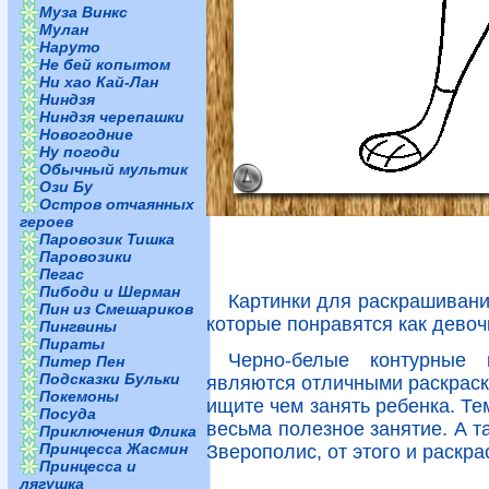
Муза Винкс
Мулан
Наруто
Не бей копытом
Ни хао Кай-Лан
Ниндзя
Ниндзя черепашки
Новогодние
Ну погоди
Обычный мультик
Ози Бу
Остров отчаянных
героев
Паровозик Тишка
Паровозики
Пегас
Пибоди и Шерман
Картинки для раскрашивани
Пин из Смешариков
которые понравятся как девоч
Пингвины
Пираты
Черно-белые контурные 
Питер Пен
Подсказки Бульки
являются отличными раскраска
Покемоны
ищите чем занять ребенка. Те
Посуда
весьма полезное занятие. А т
Приключения Флика
Принцесса Жасмин
Зверополис, от этого и раскра
Принцесса и
лягушка