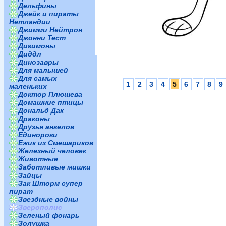
Дельфины
Джейк и пираты
Нетландии
Джимми Нейтрон
Джонни Тест
Дигимоны
Диддл
Динозавры
Для малышей
Для самых
1
2
3
4
5
6
7
8
9
маленьких
Доктор Плюшева
Домашние птицы
Дональд Дак
Драконы
Друзья ангелов
Единороги
Ежик из Смешариков
Железный человек
Животные
Заботливые мишки
Зайцы
Зак Шторм супер
пират
Звездные войны
Зверополис
Зеленый фонарь
Золушка