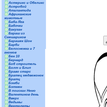
Астерикс и Обеликс
Астробой
Аталантида
Африканские
животные
Баба-Яга
Бабочки
Бакуган
Бараш из
Смешариков
Барашек Шон
Барби
Белоснежка и 7
гномов
Бен 10
Бернард
Боб строитель
Болт и Блип
Браво старс
Братец медвежонок
Братц
Бэмби
Бэтмен
В поисках Немо
Валентинов день
Вверх
Ведьмы
Вертолеты