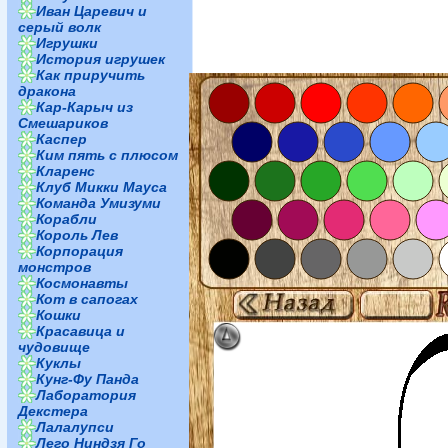
Иван Царевич и
серый волк
Игрушки
История игрушек
Как приручить
дракона
Кар-Карыч из
Смешариков
Каспер
Ким пять с плюсом
Кларенс
Клуб Микки Мауса
Команда Умизуми
Корабли
Король Лев
Корпорация
монстров
Космонавты
Кот в сапогах
Кошки
Красавица и
чудовище
Куклы
Кунг-Фу Панда
Лаборатория
Декстера
Лалалупси
Лего Ниндзя Го