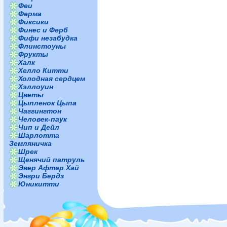
Феи
Ферма
Фиксики
Финес и Ферб
Фифи незабудка
Флинстоуны
Фрукты
Халк
Хелло Китти
Холодная сердцем
Хэллоуин
Цветы
Цыпленок Цыпа
Чаггингтон
Человек-паук
Чип и Дейл
Шарлотта
Земляничка
Шрек
Щенячий патруль
Эвер Афтер Хай
Энгри Бердз
Юникитти