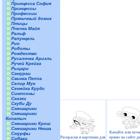
Принцесса София
Принцессы
Профессии
Пряничный домик
Птицы
Пчелка Майя
Ральф
Рапунцель
Рио
Роботы
Рождество
Русалочка Ариэль
Ручей Крейга
Рыцари
Самураи
Свинка Пеппа
Селор Мун
Семейка Крудс
Симпсоны
Сказки
Скуби Ду
Смешарики
Смешарики
Копатыч
Смешарики Крош
Смешарики Нюша
Качайте или печ
Смурфы
Раскраски и картинки для
прямо на сайте д
Собаки