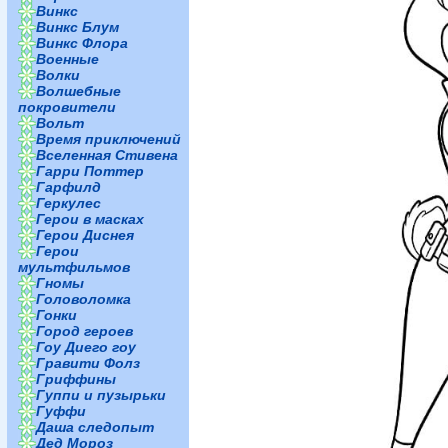
Винкс
Винкс Блум
Винкс Флора
Военные
Волки
Волшебные
покровители
Вольт
Время приключений
Вселенная Стивена
Гарри Поттер
Гарфилд
Геркулес
Герои в масках
Герои Диснея
Герои
мультфильмов
Гномы
Головоломка
Гонки
Город героев
Гоу Диего гоу
Гравити Фолз
Гриффины
Гуппи и пузырьки
Гуффи
Даша следопыт
Дед Мороз