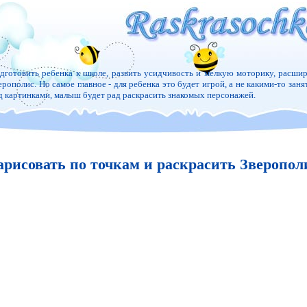
дготовить ребенка к школе, развить усидчивость и мелкую моторику, расшир
ерополис. Но самое главное - для ребенка это будет игрой, а не какими-то заня
д картинками, малыш будет рад раскрасить знакомых персонажей.
арисовать по точкам и раскрасить Зверопол