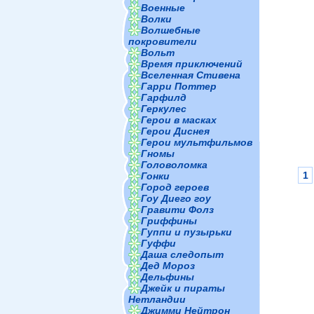
Военные
Волки
Волшебные
покровители
Вольт
Время приключений
Вселенная Стивена
Гарри Поттер
Гарфилд
Геркулес
Герои в масках
Герои Диснея
Герои мультфильмов
Гномы
Головоломка
1
Гонки
Город героев
Гоу Диего гоу
Гравити Фолз
Гриффины
Гуппи и пузырьки
Гуффи
Даша следопыт
Дед Мороз
Дельфины
Джейк и пираты
Нетландии
Джимми Нейтрон