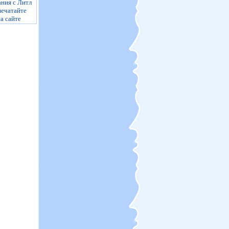
ния с Литл
печатайте
а сайте