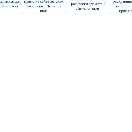
картинки для
прямо на сайте детские
раскрашива
раскраски для детей
тл пет шоп
раскраски с Литл пет
пет шоп 
Литл пет шоп
шоп
прямо н