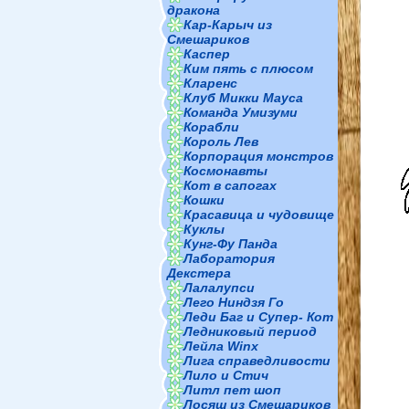
дракона
Кар-Карыч из
Смешариков
Каспер
Ким пять с плюсом
Кларенс
Клуб Микки Мауса
Команда Умизуми
Корабли
Король Лев
Корпорация монстров
Космонавты
Кот в сапогах
Кошки
Красавица и чудовище
Куклы
Кунг-Фу Панда
Лаборатория
Декстера
Лалалупси
Лего Ниндзя Го
Леди Баг и Супер- Кот
Ледниковый период
Лейла Winx
Лига справедливости
Лило и Стич
Литл пет шоп
Лосяш из Смешариков