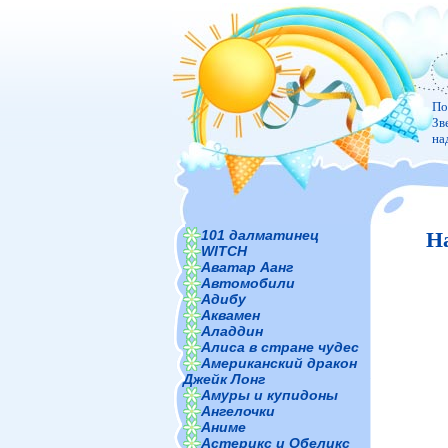
По
Зв
на
101 далматинец
Н
WITCH
Аватар Аанг
Автомобили
Адибу
Аквамен
Аладдин
Алиса в стране чудес
Американский дракон
Джейк Лонг
Амуры и купидоны
Ангелочки
Аниме
Астерикс и Обеликс