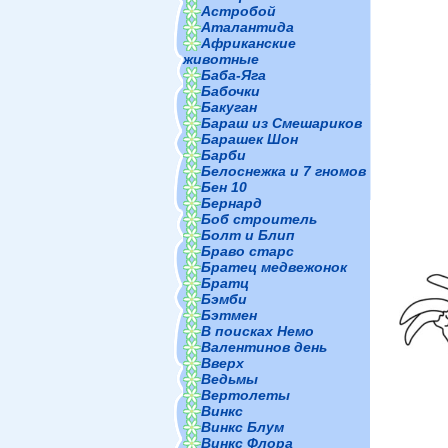
Астробой
Аталантида
Африканские
животные
Баба-Яга
Бабочки
Бакуган
Бараш из Смешариков
Барашек Шон
Барби
Белоснежка и 7 гномов
Бен 10
Бернард
Боб строитель
Болт и Блип
Браво старс
Братец медвежонок
Братц
Бэмби
Бэтмен
В поисках Немо
Валентинов день
Вверх
Ведьмы
Вертолеты
Винкс
Винкс Блум
Винкс Флора