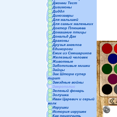
Джонни Тест
Дигимоны
Диддл
Динозавры
Для малышей
Для самых маленьких
Доктор Плюшева
Домашние птицы
Дональд Дак
Драконы
Друзья ангелов
Единороги
Ежик из Смешариков
Железный человек
Животные
Заботливые мишки
Зайцы
Зак Шторм супер
пират
Звездные войны
Зверополис
Зеленый фонарь
Золушка
Иван Царевич и серый
волк
Игрушки
История игрушек
Как приручить