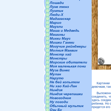
Лошади
Луне тюнз
Лунтик
Люди-Х
Мадагаскар
Марио
Маугли
Маша и Медведь
Машины
Микки Маус
Мишки Гамми
Могучие рейнджеры
Молния Маквин
Монстр хай
Монстры
Морские обитатели
Моя маленькая пони
Муза Винкс
Мулан
Наруто
Не бей копытом
Картинки
Ни хао Кай-Лан
девочкам, так
Ниндзя
Выложенн
Ниндзя черепашки
соединить, ч
Новогодние
здесь соедин
Ну погоди
ребенка. Но 
Обычный мультик
придется его
Ози Бу