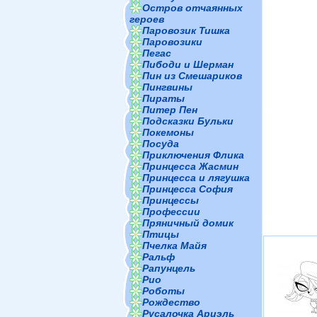
Остров отчаянных
героев
Паровозик Тишка
Паровозики
Пегас
Пибоди и Шерман
Пин из Смешариков
Пингвины
Пираты
Питер Пен
Подсказки Бульки
Покемоны
Посуда
Приключения Флика
Принцесса Жасмин
Принцесса и лягушка
Принцесса София
Принцессы
Профессии
Пряничный домик
Птицы
Пчелка Майя
Ральф
Рапунцель
Рио
Роботы
Рождество
Русалочка Ариэль