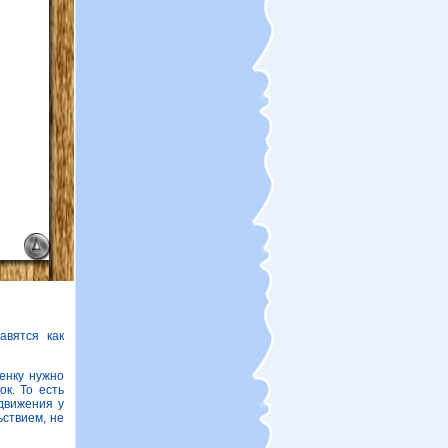
авятся как
енку нужно
к. То есть
движения у
ьствием, не