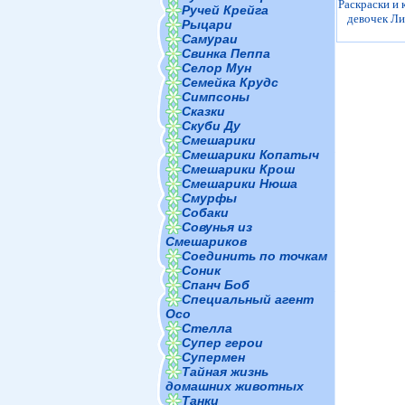
Раскраски и 
Ручей Крейга
девочек Ли
Рыцари
Самураи
Свинка Пеппа
Селор Мун
Семейка Крудс
Симпсоны
Сказки
Скуби Ду
Смешарики
Смешарики Копатыч
Смешарики Крош
Смешарики Нюша
Смурфы
Собаки
Совунья из
Смешариков
Соединить по точкам
Соник
Спанч Боб
Специальный агент
Осо
Стелла
Супер герои
Супермен
Тайная жизнь
домашних животных
Танки