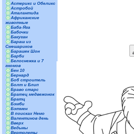
Астерикс и Обеликс
Астробой
Аталантида
Африканские
животные
Баба-Яга
Бабочки
Бакуган
Бараш из
Смешариков
Барашек Шон
Барби
Белоснежка и 7
гномов
Бен 10
Бернард
Боб строитель
Болт и Блип
Браво старс
Братец медвежонок
Братц
Бэмби
Бэтмен
В поисках Немо
Валентинов день
Вверх
Ведьмы
Вертолеты