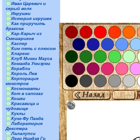
Иван Царевич и
серый волк
Игрушки
История игрушек
Как приручить
дракона
Кар-Карыч из
Смешариков
Каспер
Ким пять с плюсом
Кларенс
Клуб Микки Мауса
Команда Умизуми
Корабли
Король Лев
Корпорация
монстров
Космонавты
Кот в сапогах
Кошки
Красавица и
чудовище
Куклы
Кунг-Фу Панда
Лаборатория
Декстера
Лалалупси
Лего Ниндзя Го