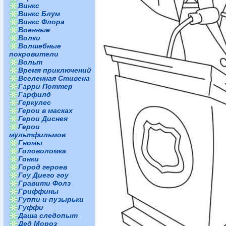
Винкс
Винкс Блум
Винкс Флора
Военные
Волки
Волшебные
покровители
Вольт
Время приключений
Вселенная Стивена
Гарри Поттер
Гарфилд
Геркулес
Герои в масках
Герои Диснея
Герои
мультфильмов
Гномы
Головоломка
Гонки
Город героев
Гоу Диего гоу
Гравити Фолз
Гриффины
Гуппи и пузырьки
Гуффи
Даша следопыт
Дед Мороз