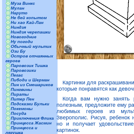
Муза Винкс
Мулан
Наруто
Не бей копытом
Ни хао Кай-Лан
Ниндзя
Ниндзя черепашки
Новогодние
Ну погоди
Обычный мультик
Ози Бу
Остров отчаянных
героев
Паровозик Тишка
Паровозики
Пегас
Пибоди и Шерман
Картинки для раскрашивани
Пин из Смешариков
которые понравятся как девоч
Пингвины
Пираты
Когда вам нужно занять 
Питер Пен
Подсказки Бульки
полезным, предложите ему ра
Покемоны
любимых героев из муль
Посуда
Зверополис. Рисуя, ребенок 
Приключения Флика
Принцесса Жасмин
но и получает удовольстви
Принцесса и
картинок.
лягушка