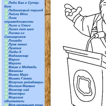
Леди Баг и Супер-
Кот
Ледниковый период
Лейла Winx
Лига
справедливости
Лило и Стич
Литл пет шоп
Лосяш из
Смешариков
Лошади
Луне тюнз
Лунтик
Люди-Х
Мадагаскар
Марио
Маугли
Маша и Медведь
Машины
Микки Маус
Мишки Гамми
Могучие рейнджеры
Молния Маквин
Монстр хай
Монстры
Морские
обитатели
Моя маленькая пони