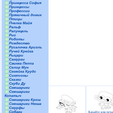
Принцесса София
Принцессы
Профессии
Пряничный домик
Птицы
Пчелка Майя
Ральф
Рапунцель
Рио
Роботы
Рождество
Русалочка Ариэль
Ручей Крейга
Рыцари
Самураи
Свинка Пеппа
Селор Мун
Семейка Крудс
Симпсоны
Сказки
Скуби Ду
Смешарики
Смешарики
Копатыч
Смешарики Крош
Смешарики Нюша
Смурфы
Собаки
Качайте или печ