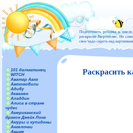
Подготовить ребенка к школе
раскраски Зверополис. Но самое
свое чадо сидеть над картинка
101 далматинец
Раскрасить к
WITCH
Аватар Аанг
Автомобили
Адибу
Аквамен
Аладдин
Алиса в стране
чудес
Американский
дракон Джейк Лонг
Амуры и купидоны
Ангелочки
Аниме