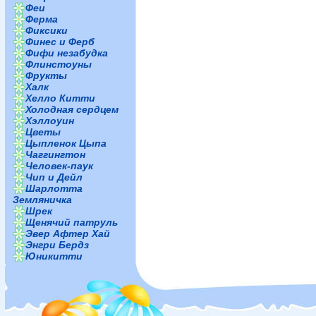
Феи
Ферма
Фиксики
Финес и Ферб
Фифи незабудка
Флинстоуны
Фрукты
Халк
Хелло Китти
Холодная сердцем
Хэллоуин
Цветы
Цыпленок Цыпа
Чаггингтон
Человек-паук
Чип и Дейл
Шарлотта
Земляничка
Шрек
Щенячий патруль
Эвер Афтер Хай
Энгри Бердз
Юникитти