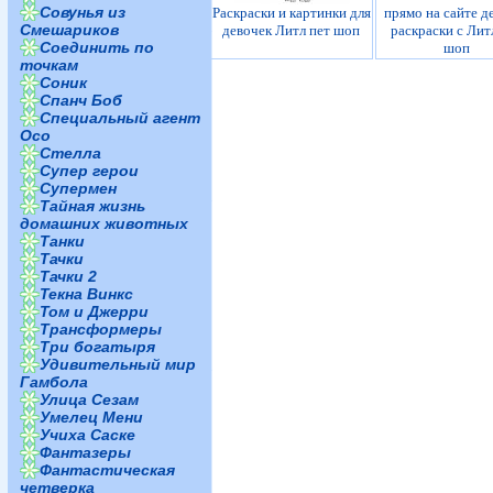
Совунья из
Раскраски и картинки для
прямо на сайте д
Смешариков
девочек Литл пет шоп
раскраски с Лит
Соединить по
шоп
точкам
Соник
Спанч Боб
Специальный агент
Осо
Стелла
Супер герои
Супермен
Тайная жизнь
домашних животных
Танки
Тачки
Тачки 2
Текна Винкс
Том и Джерри
Трансформеры
Три богатыря
Удивительный мир
Гамбола
Улица Сезам
Умелец Мени
Учиха Саске
Фантазеры
Фантастическая
четверка