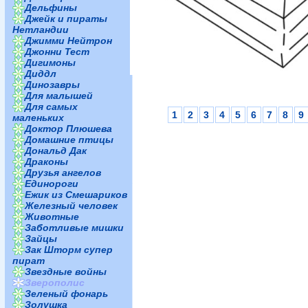
Дельфины
Джейк и пираты
Нетландии
Джимми Нейтрон
Джонни Тест
Дигимоны
Диддл
Динозавры
Для малышей
Для самых
1
2
3
4
5
6
7
8
9
маленьких
Доктор Плюшева
Домашние птицы
Дональд Дак
Драконы
Друзья ангелов
Единороги
Ежик из Смешариков
Железный человек
Животные
Заботливые мишки
Зайцы
Зак Шторм супер
пират
Звездные войны
Зверополис
Зеленый фонарь
Золушка