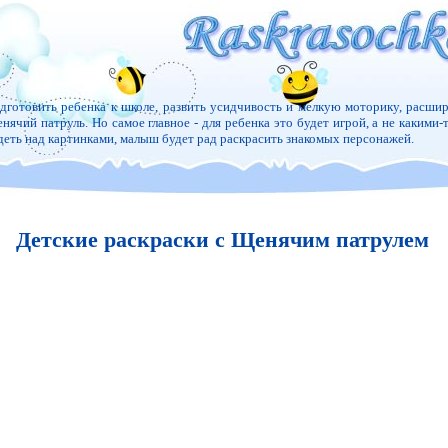
дготовить ребенка к школе, развить усидчивость и мелкую моторику, расшир
нячий патруль. Но самое главное - для ребенка это будет игрой, а не какими-
деть над картинками, малыш будет рад раскрасить знакомых персонажей.
Детские раскраски с Щенячим патрулем