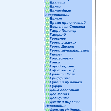
Военные
Волки
Волшебные
покровители
Вольт
Время приключений
Вселенная Стивена
Гарри Поттер
Гарфилд
Геркулес
Герои в масках
Герои Диснея
Герои мультфильмов
Гномы
Головоломка
Гонки
Город героев
Гоу Диего гоу
Гравити Фолз
Гриффины
Гуппи и пузырьки
Гуффи
Даша следопыт
Дед Мороз
Дельфины
Джейк и пираты
Нетландии
Джимми Нейтрон