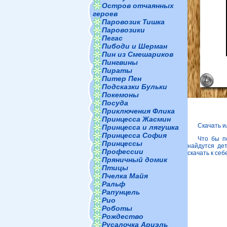
Остров отчаянных
героев
Паровозик Тишка
Паровозики
Пегас
Пибоди и Шерман
Пин из Смешариков
Пингвины
Пираты
Питер Пен
Подсказки Бульки
Покемоны
Посуда
Приключения Флика
Принцесса Жасмин
Скачать и
Принцесса и лягушка
Принцесса София
Что бы п
Принцессы
найдутся де
Профессии
скачать к себ
Пряничный домик
Птицы
Пчелка Майя
Ральф
Рапунцель
Рио
Роботы
Рождество
Русалочка Ариэль