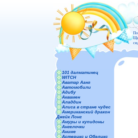
По
Ще
си
101 далматинец
WITCH
Аватар Аанг
Автомобили
Адибу
Аквамен
Аладдин
Алиса в стране чудес
Американский дракон
Джейк Лонг
Амуры и купидоны
Ангелочки
Аниме
Астерикс и Обеликс