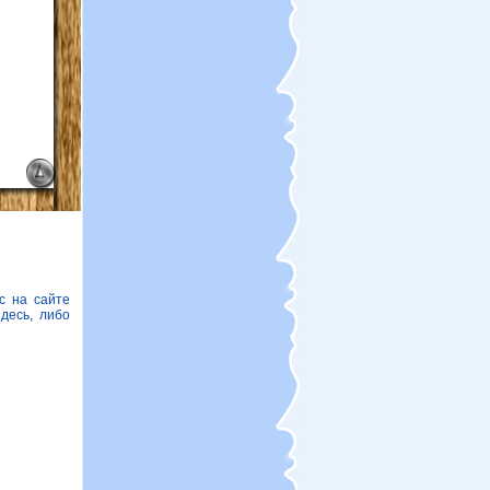
с на сайте
десь, либо