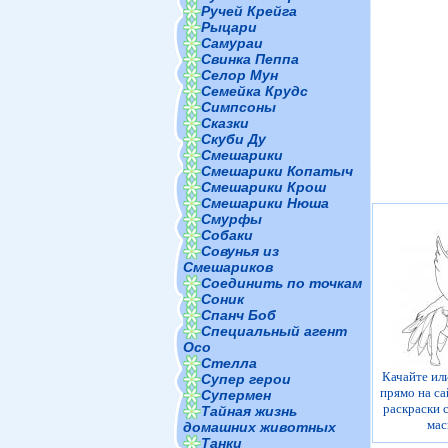
Ручей Крейга
Рыцари
Самураи
Свинка Пеппа
Селор Мун
Семейка Крудс
Симпсоны
Сказки
Скуби Ду
Смешарики
Смешарики Копатыч
Смешарики Крош
Смешарики Нюша
Смурфы
Собаки
Совунья из
Смешариков
Соединить по точкам
Соник
Спанч Боб
Специальный агент
Осо
Стелла
Качайте ил
Супер герои
прямо на са
Супермен
раскраски 
Тайная жизнь
мас
домашних животных
Танки