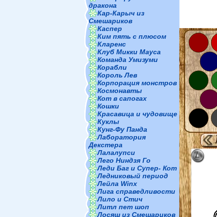
дракона
Кар-Карыч из
Смешариков
Каспер
Ким пять с плюсом
Кларенс
Клуб Микки Мауса
Команда Умизуми
Корабли
Король Лев
Корпорация монстров
Космонавты
Кот в сапогах
Кошки
Красавица и чудовище
Куклы
Кунг-Фу Панда
Лаборатория
Декстера
Лалалупси
Лего Ниндзя Го
Леди Баг и Супер- Кот
Ледниковый период
Лейла Winx
Лига справедливости
Лило и Стич
Литл пет шоп
Лосяш из Смешариков