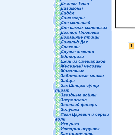
Джонни Тест
Дигимоны
Диддл
Динозавры
Для малышей
Для самых маленьких
Доктор Плюшева
Домашние птицы
Дональд Дак
1
Драконы
Друзья ангелов
Единороги
Ежик из Смешариков
Железный человек
Животные
Заботливые мишки
Зайцы
Зак Шторм супер
пират
Звездные войны
Зверополис
Зеленый фонарь
Золушка
Иван Царевич и серый
волк
Игрушки
История игрушек
Как приручить