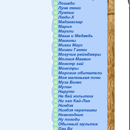
Лошади
Луне тюнз
Лунтик
Люди-Х
Мадагаскар
Марио
Маугли
Маша и Медведь
Машины
Микки Маус
Мишки Гамми
Могучие рейнджеры
Молния Маквин
Монстр хай
Монстры
Морские обитатели
Моя маленькая пони
Муза Винкс
Мулан
Наруто
Не бей копытом
Ни хао Кай-Лан
Ниндзя
Ниндзя черепашки
Новогодние
Ну погоди
Обычный мультик
Ози Бу