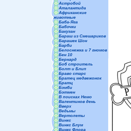
Астробой
Аталантида
Африканские
животные
Баба-Яга
Бабочки
Бакуган
Бараш из Смешариков
Барашек Шон
Барби
Белоснежка и 7 гномов
Бен 10
Бернард
Боб строитель
Болт и Блип
Браво старс
Братец медвежонок
Братц
Бэмби
Бэтмен
В поисках Немо
Валентинов день
Вверх
Ведьмы
Вертолеты
Винкс
Винкс Блум
Винкс Флора