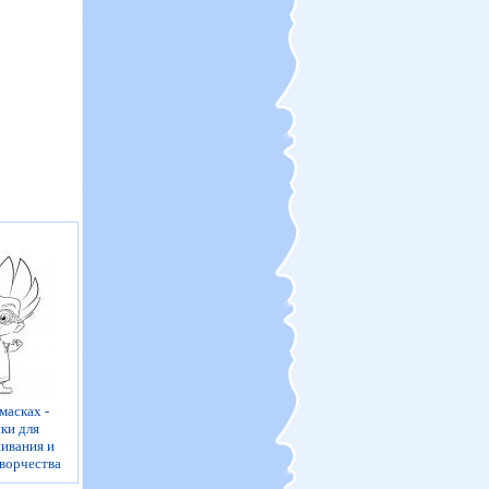
масках -
ки для
ивания и
творчества