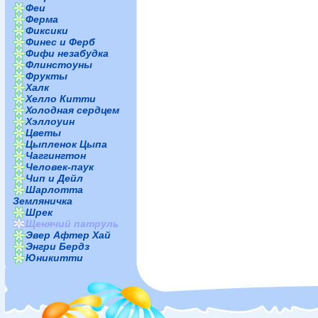
Феи
Ферма
Фиксики
Финес и Ферб
Фифи незабудка
Флинстоуны
Фрукты
Халк
Хелло Китти
Холодная сердцем
Хэллоуин
Цветы
Цыпленок Цыпа
Чаггингтон
Человек-паук
Чип и Дейл
Шарлотта
Земляничка
Шрек
Щенячий патруль
Эвер Афтер Хай
Энгри Бердз
Юникитти