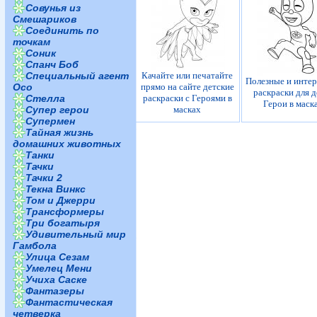
Совунья из
Смешариков
Соединить по
точкам
Соник
Спанч Боб
Специальный агент
Качайте или печатайте
Полезные и инте
Осо
прямо на сайте детские
раскраски для д
Стелла
раскраски с Героями в
Герои в маск
Супер герои
масках
Супермен
Тайная жизнь
домашних животных
Танки
Тачки
Тачки 2
Текна Винкс
Том и Джерри
Трансформеры
Три богатыря
Удивительный мир
Гамбола
Улица Сезам
Умелец Мени
Учиха Саске
Фантазеры
Фантастическая
четверка