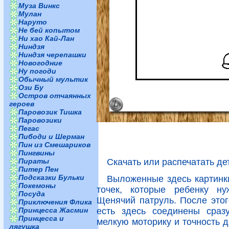
Муза Винкс
Мулан
Наруто
Не бей копытом
Ни хао Кай-Лан
Ниндзя
Ниндзя черепашки
Новогодние
Ну погоди
Обычный мультик
Ози Бу
Остров отчаянных
героев
Паровозик Тишка
Паровозики
Пегас
Пибоди и Шерман
Пин из Смешариков
Пингвины
Пираты
Скачать или распечатать де
Питер Пен
Подсказки Бульки
Выложенные здесь картинк
Покемоны
точек, которые ребенку ну
Посуда
Щенячий патруль. После этог
Приключения Флика
Принцесса Жасмин
есть здесь соединены сраз
Принцесса и
мелкую моторику и точность д
лягушка