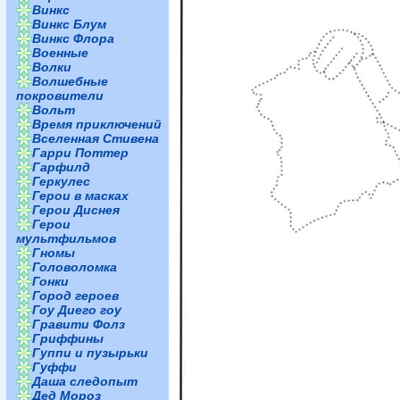
Винкс
Винкс Блум
Винкс Флора
Военные
Волки
Волшебные
покровители
Вольт
Время приключений
Вселенная Стивена
Гарри Поттер
Гарфилд
Геркулес
Герои в масках
Герои Диснея
Герои
мультфильмов
Гномы
Головоломка
Гонки
Город героев
Гоу Диего гоу
Гравити Фолз
Гриффины
Гуппи и пузырьки
Гуффи
Даша следопыт
Дед Мороз