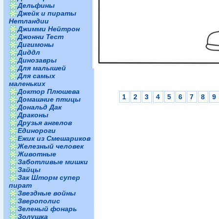
Дельфины
Джейк и пираты
Нетландии
Джимми Нейтрон
Джонни Тест
Дигимоны
Диддл
Динозавры
Для малышей
Для самых
маленьких
Доктор Плюшева
1
2
3
4
5
6
7
8
9
Домашние птицы
Дональд Дак
Драконы
Друзья ангелов
Единороги
Ежик из Смешариков
Железный человек
Животные
Заботливые мишки
Зайцы
Зак Шторм супер
пират
Звездные войны
Зверополис
Зеленый фонарь
Золушка