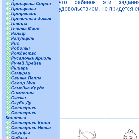
что ребенок эти задан
Принцесса София
удовольствием, не придется ег
Принцессы
Профессии
Пряничный домик
Птицы
Пчелка Майя
Ральф
Рапунцель
Рио
Роботы
Рождество
Русалочка Ариэль
Ручей Крейга
Рыцари
Самураи
Свинка Пеппа
Селор Мун
Семейка Крудс
Симпсоны
Сказки
Скуби Ду
Смешарики
Смешарики
Копатыч
Смешарики Крош
Смешарики Нюша
Смурфы
Собаки