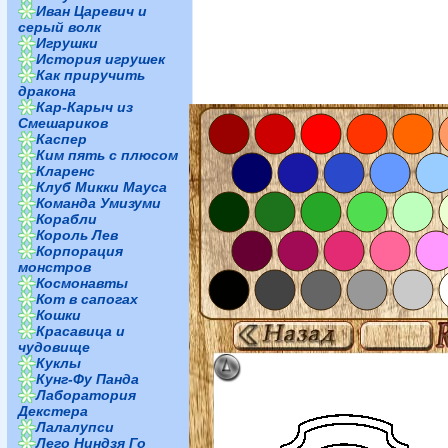
Иван Царевич и
серый волк
Игрушки
История игрушек
Как приручить
дракона
Кар-Карыч из
Смешариков
Каспер
Ким пять с плюсом
Кларенс
Клуб Микки Мауса
Команда Умизуми
Корабли
Король Лев
Корпорация
монстров
Космонавты
Кот в сапогах
Кошки
Красавица и
чудовище
Куклы
Кунг-Фу Панда
Лаборатория
Декстера
Лалалупси
Лего Ниндзя Го