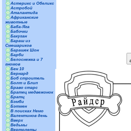
Астерикс и Обеликс
Астробой
Аталантида
Африканские
животные
Баба-Яга
Бабочки
Бакуган
Бараш из
Смешариков
Барашек Шон
Барби
Белоснежка и 7
гномов
Бен 10
Бернард
Боб строитель
Болт и Блип
Браво старс
Братец медвежонок
Братц
Бэмби
Бэтмен
В поисках Немо
Валентинов день
Вверх
Ведьмы
Вертолеты