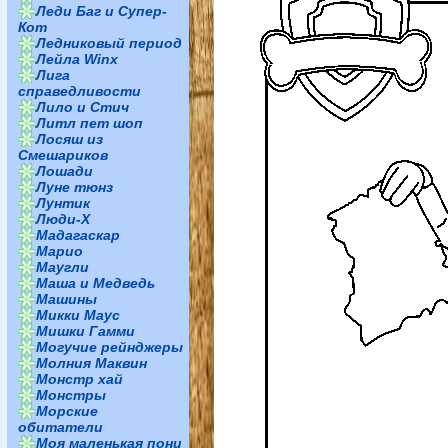
Леди Баг и Супер-
Кот
Ледниковый период
Лейла Winx
Лига
справедливости
Лило и Стич
Литл пет шоп
Лосяш из
Смешариков
Лошади
Луне тюнз
Лунтик
Люди-Х
Мадагаскар
Марио
Маугли
Маша и Медведь
Машины
Микки Маус
Мишки Гамми
Могучие рейнджеры
Молния Маквин
Монстр хай
Монстры
Морские
обитатели
Моя маленькая пони