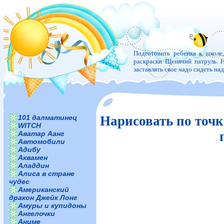
Подготовить ребенка к школе
раскраски Щенячий патруль. Н
заставлять свое чадо сидеть н
101 далматинец
Нарисовать по точ
WITCH
Аватар Аанг
Автомобили
Адибу
Аквамен
Аладдин
Алиса в стране
чудес
Американский
дракон Джейк Лонг
Амуры и купидоны
Ангелочки
Аниме