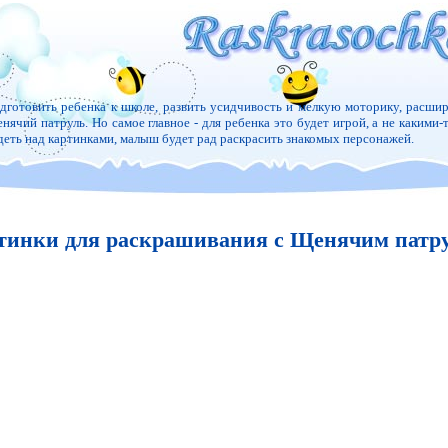
дготовить ребенка к школе, развить усидчивость и мелкую моторику, расшир
нячий патруль. Но самое главное - для ребенка это будет игрой, а не какими-
деть над картинками, малыш будет рад раскрасить знакомых персонажей.
тинки для раскрашивания с Щенячим патр