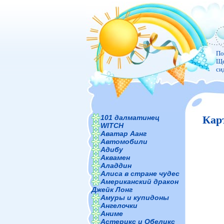
По
Ще
си
101 далматинец
Кар
WITCH
Аватар Аанг
Автомобили
Адибу
Аквамен
Аладдин
Алиса в стране чудес
Американский дракон
Джейк Лонг
Амуры и купидоны
Ангелочки
Аниме
Астерикс и Обеликс