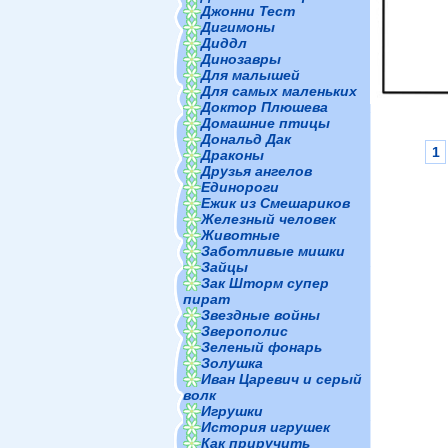
Джонни Тест
Дигимоны
Диддл
Динозавры
Для малышей
Для самых маленьких
Доктор Плюшева
Домашние птицы
Дональд Дак
1
Драконы
Друзья ангелов
Единороги
Ежик из Смешариков
Железный человек
Животные
Заботливые мишки
Зайцы
Зак Шторм супер
пират
Звездные войны
Зверополис
Зеленый фонарь
Золушка
Иван Царевич и серый
волк
Игрушки
История игрушек
Как приручить