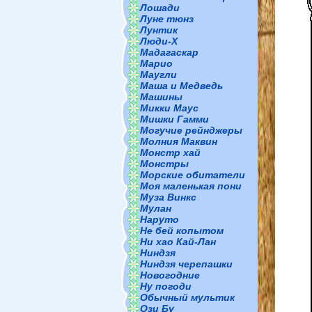
Лошади
Луне тюнз
Лунтик
Люди-Х
Мадагаскар
Марио
Маугли
Маша и Медведь
Машины
Микки Маус
Мишки Гамми
Могучие рейнджеры
Молния Маквин
Монстр хай
Монстры
Морские обитатели
Моя маленькая пони
Муза Винкс
Мулан
Наруто
Не бей копытом
Ни хао Кай-Лан
Ниндзя
Ниндзя черепашки
Новогодние
Ну погоди
Обычный мультик
Ози Бу