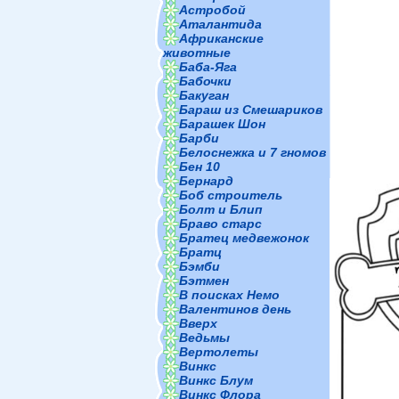
Астробой
Аталантида
Африканские
животные
Баба-Яга
Бабочки
Бакуган
Бараш из Смешариков
Барашек Шон
Барби
Белоснежка и 7 гномов
Бен 10
Бернард
Боб строитель
Болт и Блип
Браво старс
Братец медвежонок
Братц
Бэмби
Бэтмен
В поисках Немо
Валентинов день
Вверх
Ведьмы
Вертолеты
Винкс
Винкс Блум
Винкс Флора