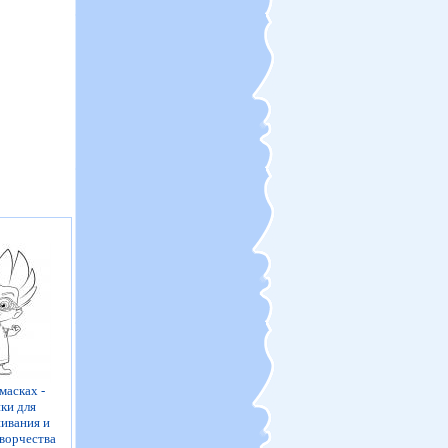
масках -
ки для
ивания и
творчества