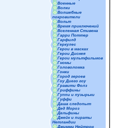
Военные
Волки
Волшебные
покровители
Вольт
Время приключений
Вселенная Стивена
Гарри Поттер
Гарфилд
Геркулес
Герои в масках
Герои Диснея
Герои мультфильмов
Гномы
Головоломка
Гонки
Город героев
Гоу Диего гоу
Гравити Фолз
Гриффины
Гуппи и пузырьки
Гуффи
Даша следопыт
Дед Мороз
Дельфины
Джейк и пираты
Нетландии
Джимми Нейтрон