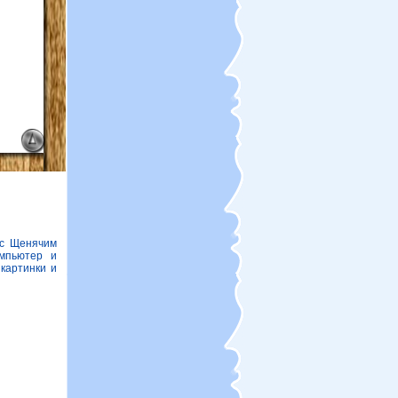
 с Щенячим
омпьютер и
картинки и