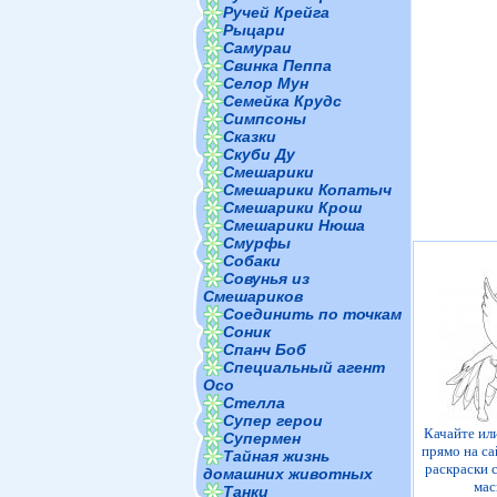
Ручей Крейга
Рыцари
Самураи
Свинка Пеппа
Селор Мун
Семейка Крудс
Симпсоны
Сказки
Скуби Ду
Смешарики
Смешарики Копатыч
Смешарики Крош
Смешарики Нюша
Смурфы
Собаки
Совунья из
Смешариков
Соединить по точкам
Соник
Спанч Боб
Специальный агент
Осо
Стелла
Супер герои
Качайте ил
Супермен
прямо на са
Тайная жизнь
раскраски 
домашних животных
мас
Танки