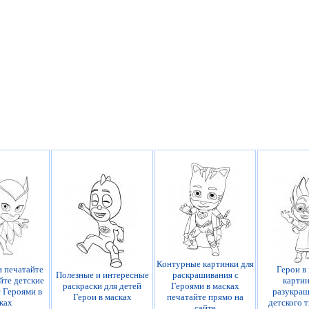
Контурные картинки для
и печатайте
Герои в 
Полезные и интересные
раскрашивания с
йте детские
картин
раскраски для детей
Героями в масках
с Героями в
разукраш
Герои в масках
печатайте прямо на
ках
детского 
сайте