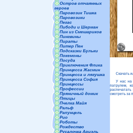
Остров отчаянных
героев
Паровозик Тишка
Паровозики
Пегас
Пибоди и Шерман
Пин из Смешариков
Пингвины
Пираты
Питер Пен
Подсказки Бульки
Покемоны
Посуда
Приключения Флика
Принцесса Жасмин
Скачать и
Принцесса и лягушка
Принцесса София
У нас на
Принцессы
патрулем, к
Профессии
распечатать 
Пряничный домик
смотреть за 
Птицы
Пчелка Майя
Ральф
Рапунцель
Рио
Роботы
Рождество
Русалочка Ариэль