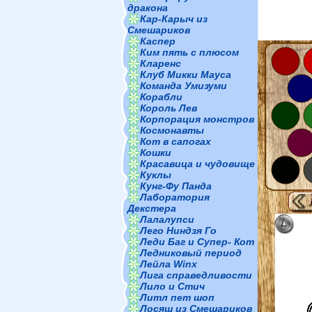
дракона
Кар-Карыч из
Смешариков
Каспер
Ким пять с плюсом
Кларенс
Клуб Микки Мауса
Команда Умизуми
Корабли
Король Лев
Корпорация монстров
Космонавты
Кот в сапогах
Кошки
Красавица и чудовище
Куклы
Кунг-Фу Панда
Лаборатория
Декстера
Лалалупси
Лего Ниндзя Го
Леди Баг и Супер- Кот
Ледниковый период
Лейла Winx
Лига справедливости
Лило и Стич
Литл пет шоп
Лосяш из Смешариков