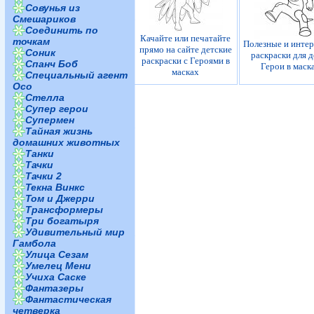
Совунья из
Смешариков
Соединить по
Качайте или печатайте
точкам
Полезные и инте
прямо на сайте детские
Соник
раскраски для д
раскраски с Героями в
Спанч Боб
Герои в маск
масках
Специальный агент
Осо
Стелла
Супер герои
Супермен
Тайная жизнь
домашних животных
Танки
Тачки
Тачки 2
Текна Винкс
Том и Джерри
Трансформеры
Три богатыря
Удивительный мир
Гамбола
Улица Сезам
Умелец Мени
Учиха Саске
Фантазеры
Фантастическая
четверка