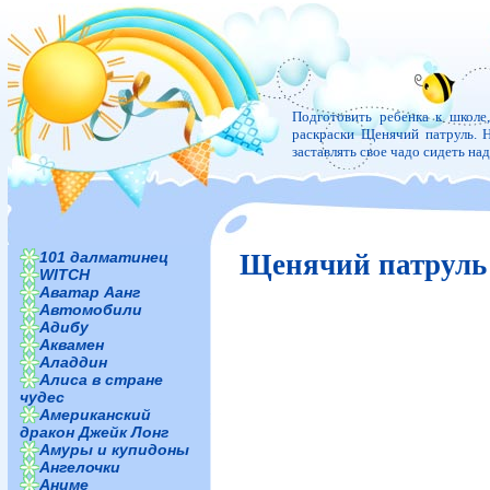
Подготовить ребенка к школе
раскраски Щенячий патруль. Н
заставлять свое чадо сидеть н
101 далматинец
Щенячий патруль
WITCH
Аватар Аанг
Автомобили
Адибу
Аквамен
Аладдин
Алиса в стране
чудес
Американский
дракон Джейк Лонг
Амуры и купидоны
Ангелочки
Аниме