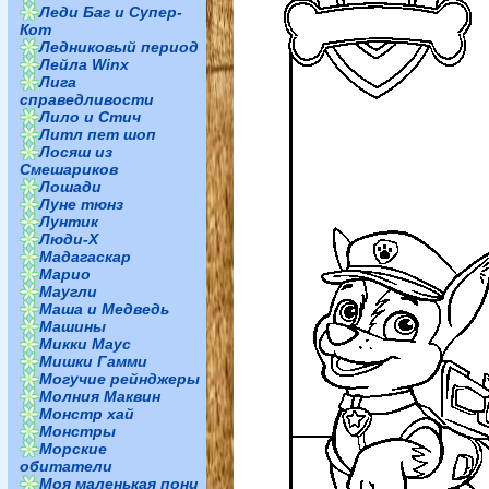
Леди Баг и Супер-
Кот
Ледниковый период
Лейла Winx
Лига
справедливости
Лило и Стич
Литл пет шоп
Лосяш из
Смешариков
Лошади
Луне тюнз
Лунтик
Люди-Х
Мадагаскар
Марио
Маугли
Маша и Медведь
Машины
Микки Маус
Мишки Гамми
Могучие рейнджеры
Молния Маквин
Монстр хай
Монстры
Морские
обитатели
Моя маленькая пони