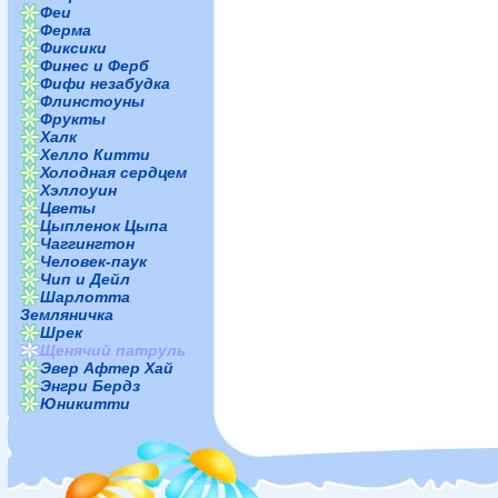
Феи
Ферма
Фиксики
Финес и Ферб
Фифи незабудка
Флинстоуны
Фрукты
Халк
Хелло Китти
Холодная сердцем
Хэллоуин
Цветы
Цыпленок Цыпа
Чаггингтон
Человек-паук
Чип и Дейл
Шарлотта
Земляничка
Шрек
Щенячий патруль
Эвер Афтер Хай
Энгри Бердз
Юникитти