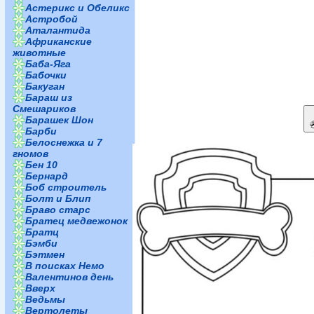
Астерикс и Обеликс
Астробой
Аталантида
Африканские
животные
Баба-Яга
Бабочки
Бакуган
Бараш из
Смешариков
Барашек Шон
Барби
Белоснежка и 7
гномов
Бен 10
Бернард
Боб строитель
Болт и Блип
Браво старс
Братец медвежонок
Братц
Бэмби
Бэтмен
В поисках Немо
Валентинов день
Вверх
Ведьмы
Вертолеты