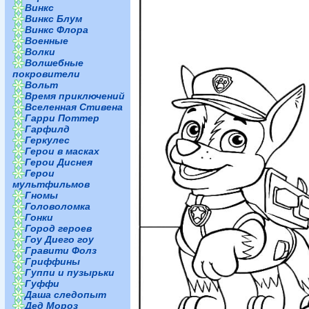
Винкс
Винкс Блум
Винкс Флора
Военные
Волки
Волшебные
покровители
Вольт
Время приключений
Вселенная Стивена
Гарри Поттер
Гарфилд
Геркулес
Герои в масках
Герои Диснея
Герои
мультфильмов
Гномы
Головоломка
Гонки
Город героев
Гоу Диего гоу
Гравити Фолз
Гриффины
Гуппи и пузырьки
Гуффи
Даша следопыт
Дед Мороз