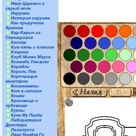
Иван Царевич и
серый волк
Игрушки
История игрушек
Как приручить
дракона
Кар-Карыч из
Смешариков
Каспер
Ким пять с плюсом
Кларенс
Клуб Микки Мауса
Команда Умизуми
Корабли
Король Лев
Корпорация
монстров
Космонавты
Кот в сапогах
Кошки
Красавица и
чудовище
Куклы
Кунг-Фу Панда
Лаборатория
Декстера
Лалалупси
Лего Ниндзя Го