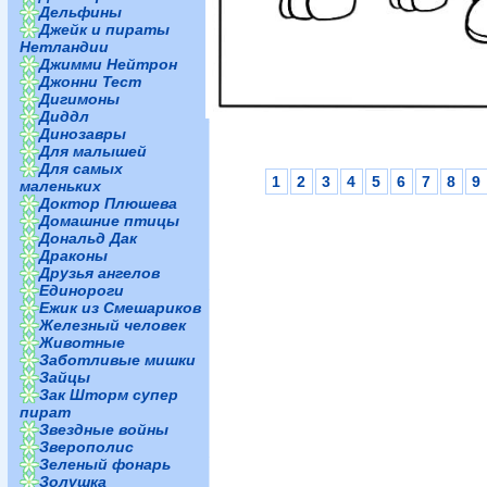
Дельфины
Джейк и пираты
Нетландии
Джимми Нейтрон
Джонни Тест
Дигимоны
Диддл
Динозавры
Для малышей
Для самых
1
2
3
4
5
6
7
8
9
маленьких
Доктор Плюшева
Домашние птицы
Дональд Дак
Драконы
Друзья ангелов
Единороги
Ежик из Смешариков
Железный человек
Животные
Заботливые мишки
Зайцы
Зак Шторм супер
пират
Звездные войны
Зверополис
Зеленый фонарь
Золушка