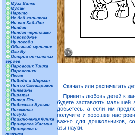
Муза Винкс
Мулан
Наруто
Не бей копытом
Ни хао Кай-Лан
Ниндзя
Ниндзя черепашки
Новогодние
Ну погоди
Обычный мультик
Ози Бу
Остров отчаянных
героев
Паровозик Тишка
Паровозики
Пегас
Пибоди и Шерман
Пин из Смешариков
Скачать или распечатать де
Пингвины
Пираты
Привить любовь детей к за
Питер Пен
будете заставлять малышей з
Подсказки Бульки
добьетесь, а если им предл
Покемоны
Посуда
получите и хорошее настроен
Приключения Флика
важно для дошкольников, со
Принцесса Жасмин
азы науки.
Принцесса и
лягушка