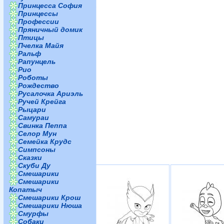
Принцесса София
Принцессы
Профессии
Пряничный домик
Птицы
Пчелка Майя
Ральф
Рапунцель
Рио
Роботы
Рождество
Русалочка Ариэль
Ручей Крейга
Рыцари
Самураи
Свинка Пеппа
Селор Мун
Семейка Крудс
Симпсоны
Сказки
Скуби Ду
Смешарики
Смешарики
Копатыч
Смешарики Крош
Смешарики Нюша
Смурфы
Собаки